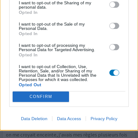
réserves de ce produit donc je pensais que ce n'é
...lire la
I want to opt-out of the Sharing of my
personal data.
suite
Opted In
0 réactions
votre avis
I want to opt-out of the Sale of my
Personal Data.
Opted In
Euthyral
I want to opt-out of processing my
Personal Data for Targeted Advertising.
30/08/2018 | Femme | 44
Opted In
lévothyroxine / liothyronine (75)
Ablation de la thyroïde
I want to opt-out of Collection, Use,
Retention, Sale, and/or Sharing of my
Personal Data that Is Unrelated with the
Efficacité
Purposes for which it was collected.
Opted Out
Quantité effets secondaires
CONFIRM
Tout se passait très bien avec l'ancienne formule du
levothyrox et d'un coup en juin 2017, j'ai été très
fatiguée, tres irritable, insomniaque, assoiffée, j'ai eu
Data Deletion
Data Access
Privacy Policy
beaucoup de crampes, d'énormes pertes de mémoire, de
grosses difficultés à me concentrer, j'ai gonflé du venree,
on me croyait enceinte, j'avais mes règles plusieurs fois