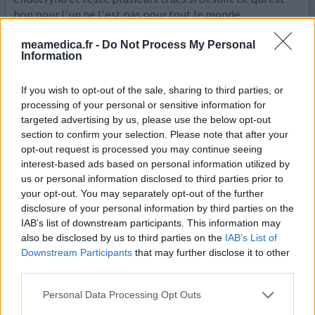
bon pour l'un ne l'est pas pour tout le monde.
meamedica.fr -
Do Not Process My Personal
0 réactions
votre avis
Information
If you wish to opt-out of the sale, sharing to third parties, or
Euthyral
processing of your personal or sensitive information for
25/05/2019 | Homme | 33
targeted advertising by us, please use the below opt-out
lévothyroxine / liothyronine
section to confirm your selection. Please note that after your
Hypothyroïdie
opt-out request is processed you may continue seeing
interest-based ads based on personal information utilized by
Efficacité
us or personal information disclosed to third parties prior to
Quantité effets secondaires
your opt-out. You may separately opt-out of the further
disclosure of your personal information by third parties on the
IAB’s list of downstream participants. This information may
Je suis hypothyroïdien de naissance. Après 10 ans
also be disclosed by us to third parties on the
IAB’s List of
d'expériences, de tests pour savoir quel réglage me
Downstream Participants
that may further disclose it to other
convenait le mieux et les ajustements qui viennent avec
third parties.
l'adolescence, une solution le Lévothyrox! (100) Jusqu'à
mes 30 ans pas de "problèmes". Lors de l'apparition de
Personal Data Processing Opt Outs
cette nouvelle formule, j'avais tendance à faire des