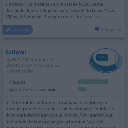
s'arrêter ? Ce matin je suis repassée à 0.50. Je me
demande donc si 50mg Euthyral feront "le travail" des
100mg l thyroxine.. J'espère rece
...lire la suite
1 Réaction
votre avis
Euthyral
25/05/2019 | Homme | 32
lévothyroxine / liothyronine
Hypothyroïdie
Efficacité
Quantité effets secondaires
Si l'on croit les différents forums sur la matière, la
formule précédente allait finir du domaine "public" et
donc exploitable par tout le monde. Pour garder leur
monopole, le labo à changer la formule. Vois ton
endocryno et teste plusieurs trucs si besoin. Ce qui est