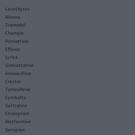
Levothyrox
Mirena
Tramadol
Champix
Paroxetine
Effexor
Lyrica
Simvastatine
Amoxicilline
Crestor
Tamoxifene
Cymbalta
Sertraline
Citalopram
Metformine
Seroplex