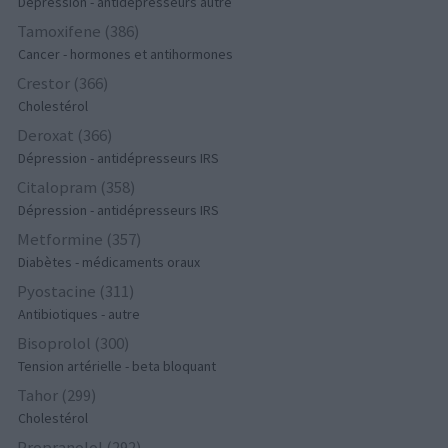
Dépression - antidépresseurs autre
Tamoxifene (386)
Cancer - hormones et antihormones
Crestor (366)
Cholestérol
Deroxat (366)
Dépression - antidépresseurs IRS
Citalopram (358)
Dépression - antidépresseurs IRS
Metformine (357)
Diabètes - médicaments oraux
Pyostacine (311)
Antibiotiques - autre
Bisoprolol (300)
Tension artérielle - beta bloquant
Tahor (299)
Cholestérol
Propranolol (292)