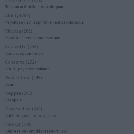
Tension artérielle - beta bloquant
Abilify (289)
Psychose / schizophrénie - antipsychotique
Victoza (261)
Diabètes - médicaments oraux
Cerazette (259)
Contraception - autre
Concerta (252)
ADHD - psychostimulants
Roaccutane (245)
Acné
Keppra (245)
Epilepsie
Doxycycline (243)
Antibiotiques - tetracyclines
Laroxyl (239)
Dépression - antidépresseurs TCA