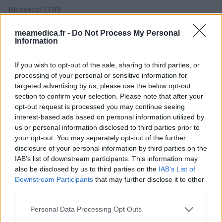
Risperdal (230)
Psychose / schizophrénie - antipsychotique
meamedica.fr -
Do Not Process My Personal
Information
Les évaluations de cette page sont écrites par les utilisateurs
eux-mêmes ; ces avis sont d’abord lus, et éventuellement
If you wish to opt-out of the sale, sharing to third parties, or
processing of your personal or sensitive information for
adaptés afin de répondre à nos standards en ce qui concerne
targeted advertising by us, please use the below opt-out
l’évaluation d’un médicament, avant d’être approuvés. Pour
section to confirm your selection. Please note that after your
partager des évaluations, il n’est pas nécessaire de posséder
opt-out request is processed you may continue seeing
des connaissances médicales. De cette façon, les évaluations
interest-based ads based on personal information utilized by
reflètent seulement une image fidèle des expériences propres
us or personal information disclosed to third parties prior to
aux utilisateurs et pas celle du propriétaire de ce site web.
your opt-out. You may separately opt-out of the further
N’oubliez-pas que les expériences peuvent varier selon les
disclosure of your personal information by third parties on the
individus et que pour tout avis médical, il faut toujours prendre
IAB’s list of downstream participants. This information may
contact avec votre médecin ou votre pharmacien.
also be disclosed by us to third parties on the
IAB’s List of
Downstream Participants
that may further disclose it to other
third parties.
Personal Data Processing Opt Outs