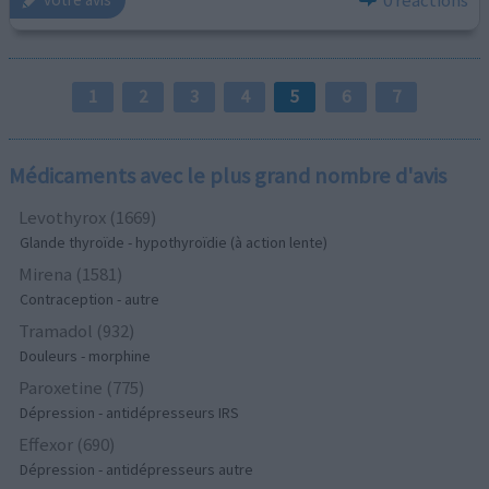
1
2
3
4
5
6
7
Médicaments avec le plus grand nombre d'avis
Levothyrox (1669)
Glande thyroïde - hypothyroïdie (à action lente)
Mirena (1581)
Contraception - autre
Tramadol (932)
Douleurs - morphine
Paroxetine (775)
Dépression - antidépresseurs IRS
Effexor (690)
Dépression - antidépresseurs autre