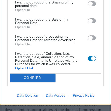
de vie mais a plutôt de l'inconfort en plus dès douleur
I want to opt-out of the Sharing of my
personal data.
fybromialgique
Opted In
0 réactions
votre avis
I want to opt-out of the Sale of my
Personal Data.
Opted In
I want to opt-out of processing my
Venlafaxine
Personal Data for Targeted Advertising.
Opted In
25/07/2017 | Femme | 35
venlafaxine (75mg)
I want to opt-out of Collection, Use,
Dépression
Retention, Sale, and/or Sharing of my
Personal Data that Is Unrelated with the
Purposes for which it was collected.
Efficacité
Opted Out
Quantité effets secondaires
CONFIRM
Le venlafaxine m'à été prescrit suite à une rechute
dépressive. J'avais déjà eu cet antidepresseur 2 ans plus
tôt sans aucun problème mais cette fois ci a été horrible.
Data Deletion
Data Access
Privacy Policy
Pratiquement dès les premières prises et jusqu'a l'arrêt.
Décharges électriques très forte dans le cerveau qui
devenaient insupportables et me donnait l'impression