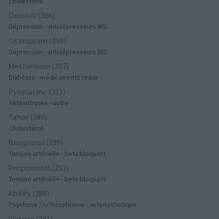
Cholestérol
Deroxat (366)
Dépression - antidépresseurs IRS
Citalopram (358)
Dépression - antidépresseurs IRS
Metformine (357)
Diabètes - médicaments oraux
Pyostacine (311)
Antibiotiques - autre
Tahor (299)
Cholestérol
Bisoprolol (299)
Tension artérielle - beta bloquant
Propranolol (292)
Tension artérielle - beta bloquant
Abilify (289)
Psychose / schizophrénie - antipsychotique
Victoza (261)