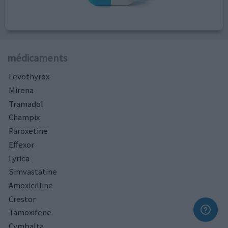
médicaments
Levothyrox
Mirena
Tramadol
Champix
Paroxetine
Effexor
Lyrica
Simvastatine
Amoxicilline
Crestor
Tamoxifene
Cymbalta