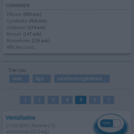
COMPARER
Effexor
(690 avis)
Cymbalta
(418 avis)
Valdoxan
(224 avis)
Norset
(147 avis)
Miansérine
(136 avis)
Affichez tout...
Trier par
sexe
âge
satisfaction générale
1
2
3
4
5
6
7
Venlafaxine
17/10/2019 | Femme | 72
venlafaxine (37,5mg)