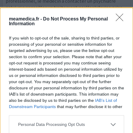
professionnel, le médecin a contacter un psychiatre
celui-ci a conseiller un traitement par Venlafaxine prise
de 37,5 le soir, effets secondaires mais pas d'effet
meamedica.fr -
Do Not Process My Personal
suffisant pour calmer la dépression le médecin a donc
Information
augmenter la dose de 37,5 +75 mg prise le soir, effets
secondaires augmentés. Ensuite le traitement pr
...lire la
If you wish to opt-out of the sale, sharing to third parties, or
suite
processing of your personal or sensitive information for
targeted advertising by us, please use the below opt-out
0 réactions
votre avis
section to confirm your selection. Please note that after your
opt-out request is processed you may continue seeing
interest-based ads based on personal information utilized by
us or personal information disclosed to third parties prior to
Venlafaxine
your opt-out. You may separately opt-out of the further
18/09/2017 | Femme | 45
disclosure of your personal information by third parties on the
venlafaxine (225mg)
IAB’s list of downstream participants. This information may
Fibromyalgie
also be disclosed by us to third parties on the
IAB’s List of
Downstream Participants
that may further disclose it to other
Efficacité
third parties.
Quantité effets secondaires
Personal Data Processing Opt Outs
Ce médicament ne m'a pas donner une meilleure qualité