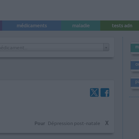
médicaments
maladie
tests adn
m
édicament...
o
p
X
Pour
Dépression post-natale