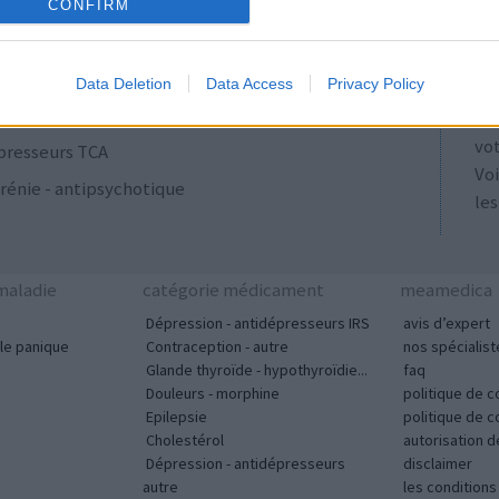
ulants
AT
CONFIRM
Les
se
Data Deletion
Data Access
Privacy Policy
ut
acyclines
tou
vo
presseurs TCA
Voi
rénie - antipsychotique
les
aladie
catégorie médicament
meamedica
Dépression - antidépresseurs IRS
avis d’expert
le panique
Contraception - autre
nos spécialist
Glande thyroïde - hypothyroïdie...
faq
Douleurs - morphine
politique de c
Epilepsie
politique de 
Cholestérol
autorisation 
Dépression - antidépresseurs
disclaimer
autre
les condition