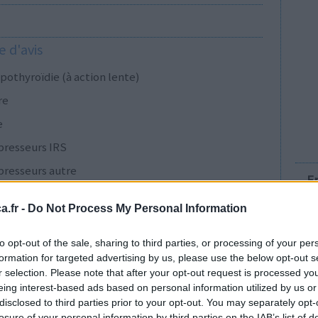
 d'avis
pothyroïdie (à action lente)
re
e
presseurs IRS
presseurs autre
E
.fr -
Do Not Process My Personal Information
presseurs IRS
to opt-out of the sale, sharing to third parties, or processing of your per
formation for targeted advertising by us, please use the below opt-out s
r selection. Please note that after your opt-out request is processed y
cillines à large spectre
eing interest-based ads based on personal information utilized by us or
disclosed to third parties prior to your opt-out. You may separately opt-
presseurs IRS
losure of your personal information by third parties on the IAB’s list of