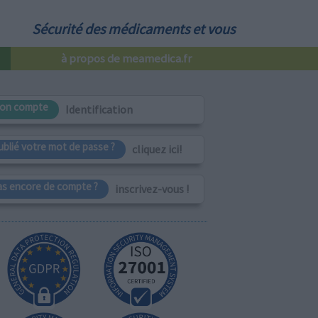
Sécurité des médicaments et vous
à propos de meamedica.fr
on compte
Identification
ublié votre mot de passe ?
cliquez ici!
as encore de compte ?
inscrivez-vous !