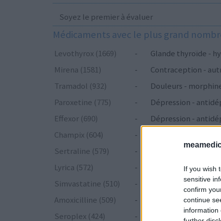
Soyez le premier à évaluer
Médicaments avec le plus grand nombre
Levothyrox (1669)
-
Glande thyroïde - hy
Mirena (1581)
-
Contraception - aut
Tramadol (932)
-
Douleurs - morphin
Paroxetine (775)
-
Dépression - antidé
Effexor (690)
-
Dépression - antidé
Champix (604)
-
Toxicomanie
meamedica
Sertraline (579)
-
Dépression - antidé
Lyrica (572)
-
Epilepsie
If you wish 
sensitive in
Simvastatine (510)
-
Cholestérol
confirm you
Amoxicilline (509)
-
Antibiotiques - péni
continue se
information 
Seroplex (424)
-
Dépression - antidé
further disc