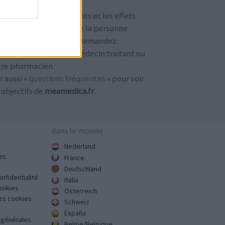
TENTION !
 avis sur les médicaments et les effets
condaires dépendent de la personne
ilisant le médicament. Demandez
jours conseil à votre médecin traitant ou
tre pharmacien.
r aussi «
questions fréquentes
» pour voir
 objectifs de
meamedica.fr
.
dans le monde
Nederland
es
France
Deutschland
onfidentialité
Italia
cookies
Österreich
des cookies
Schweiz
España
s générales
België/Belgique