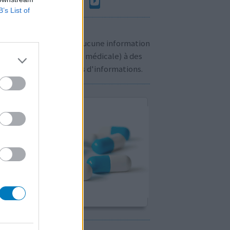
B’s List of
n à savoir:
us ne communiquons aucune information
sonnelle (prescription médicale) à des
rs. Cliquez
ici
pour plus d'informations.