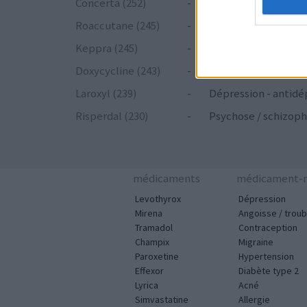
Concerta (252)
-
ADHD - psychostim
Roaccutane (245)
-
Acné
Keppra (245)
-
Epilepsie
Doxycycline (243)
-
Antibiotiques - tetr
Laroxyl (239)
-
Dépression - antidé
Risperdal (230)
-
Psychose / schizoph
médicaments
médicament-m
Levothyrox
Dépression
Mirena
Angoisse / troub
Tramadol
Contraception
Champix
Migraine
Paroxetine
Hypertension
Effexor
Diabète type 2
Lyrica
Acné
Simvastatine
Allergie