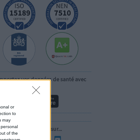
mportez vos données de santé avec
vous!
sonal or
ection to
ou may
 personal
Suivez-nous sur...
out of the
 downstream