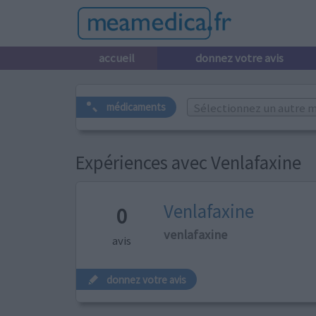
accueil
donnez votre avis
Sélectionnez un autre m
médicaments
Expériences avec Venlafaxine
Venlafaxine
0
venlafaxine
avis
donnez votre avis