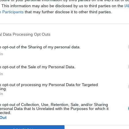
. This information may also be disclosed by us to third parties on the
IA
presseurs autre
Participants
that may further disclose it to other third parties.
et antihormones
Bo
No
per
l Data Processing Opt Outs
presseurs IRS
tie
presseurs IRS
o opt-out of the Sharing of my personal data.
ents oraux
In
e
o opt-out of the Sale of my Personal Data.
 beta bloquant
In
to opt-out of processing my Personal Data for Targeted
ing.
 beta bloquant
In
rénie - antipsychotique
o opt-out of Collection, Use, Retention, Sale, and/or Sharing
ersonal Data that Is Unrelated with the Purposes for which it
ents oraux
lected.
Out
re