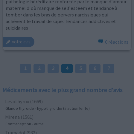
pathologie héréditaire renforcée par le manque d'amour
maternel d'où manque de self esteem et tendance à
tomber dans les bras de pervers narcissiques qui
achèvent le travail de sape. Tendances addictives et
suicidaires
0 réactions
votre avis
1
2
3
4
5
6
7
Médicaments avec le plus grand nombre d'avis
Levothyrox (1669)
Glande thyroïde - hypothyroïdie (à action lente)
Mirena (1581)
Contraception - autre
Tramadol (932)