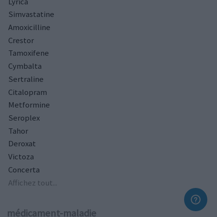
Lyrica
Simvastatine
Amoxicilline
Crestor
Tamoxifene
Cymbalta
Sertraline
Citalopram
Metformine
Seroplex
Tahor
Deroxat
Victoza
Concerta
Affichez tout...
médicament-maladie