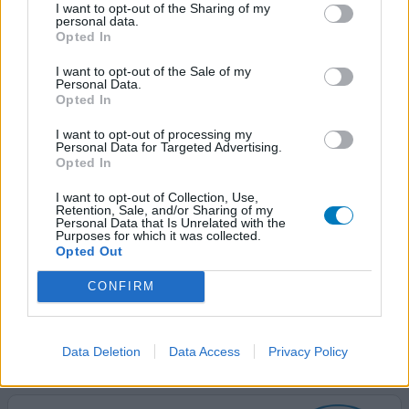
I want to opt-out of the Sharing of my
personal data.
Opted In
Venlafaxine
I want to opt-out of the Sale of my
13/05/2020 | Femme | 28
Personal Data.
Opted In
venlafaxine (75mg)
Trouble bipolaire / trouble mani dépressif
I want to opt-out of processing my
Personal Data for Targeted Advertising.
Efficacité
Opted In
Quantité effets secondaires
I want to opt-out of Collection, Use,
Retention, Sale, and/or Sharing of my
J'ai pris ce médicament pendant deux ans à la suite du
Personal Data that Is Unrelated with the
Purposes for which it was collected.
diagnostic du trouble maniaco dépressif. Sentant que le
Opted Out
lithium suffisait je l'ai arrêté net. Attention à l'effet de
sevrage qui est assez violent. Vertiges spectaculaires
CONFIRM
pendant une semaine, très handicapants
0 réactions
votre avis
Data Deletion
Data Access
Privacy Policy