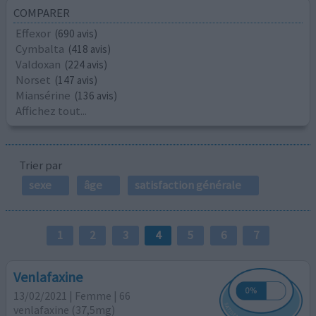
COMPARER
Effexor
(690 avis)
Cymbalta
(418 avis)
Valdoxan
(224 avis)
Norset
(147 avis)
Miansérine
(136 avis)
Affichez tout...
Trier par
sexe
âge
satisfaction générale
1
2
3
4
5
6
7
Venlafaxine
13/02/2021 | Femme | 66
venlafaxine (37,5mg)