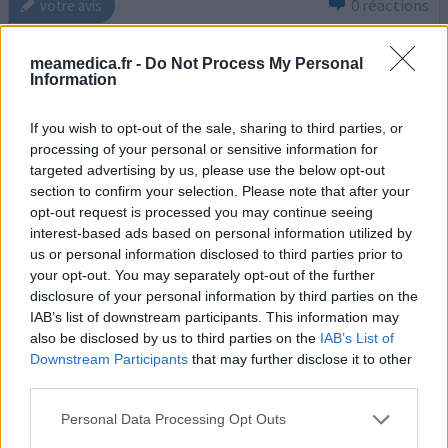
0 réactions
votre avis
meamedica.fr -
Do Not Process My Personal
Venlafaxine
Information
10/06/2020 | Homme | 40
venlafaxine (150mg)
If you wish to opt-out of the sale, sharing to third parties, or
Dépression
processing of your personal or sensitive information for
targeted advertising by us, please use the below opt-out
Efficacité
section to confirm your selection. Please note that after your
opt-out request is processed you may continue seeing
Quantité effets secondaires
interest-based ads based on personal information utilized by
us or personal information disclosed to third parties prior to
J'ai pris ce médicament pendant 1 mois. Ne voyant que
your opt-out. You may separately opt-out of the further
des effets négatifs j'ai stoppé le traitement car je pense
disclosure of your personal information by third parties on the
qu'au bout de 6 semaines j'en aurais été au même point.
IAB’s list of downstream participants. This information may
Sevrage très difficile (tête qui tourne, insomnie) une
also be disclosed by us to third parties on the
IAB’s List of
horreur alors que je prenais ce médicament depuis un
Downstream Participants
that may further disclose it to other
mois seulement. Un conseil ne prenez ce médicament
third parties.
que si vous n'avez pas d'autres choix!
Personal Data Processing Opt Outs
0 réactions
votre avis