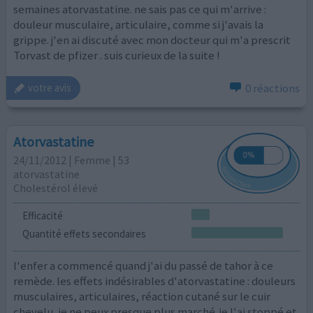
semaines atorvastatine. ne sais pas ce qui m'arrive :
douleur musculaire, articulaire, comme si j'avais la
grippe. j'en ai discuté avec mon docteur qui m'a prescrit
Torvast de pfizer . suis curieux de la suite !
0 réactions
votre avis
Atorvastatine
24/11/2012 | Femme | 53
atorvastatine
Cholestérol élevé
Efficacité
Quantité effets secondaires
l'enfer a commencé quand j'ai du passé de tahor à ce
remède. les effets indésirables d'atorvastatine : douleurs
musculaires, articulaires, réaction cutané sur le cuir
chevelu, je ne peux presque plus marché. je l'ai stoppé et