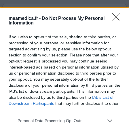
Atorvastatine
31/10/2012 | Homme | 52
meamedica.fr -
Do Not Process My Personal
Information
atorvastatine
Cholestérol élevé
If you wish to opt-out of the sale, sharing to third parties, or
Efficacité
processing of your personal or sensitive information for
Quantité effets secondaires
targeted advertising by us, please use the below opt-out
section to confirm your selection. Please note that after your
d'abord pris crestor, trop d'effets secondaires. ensuite 2
opt-out request is processed you may continue seeing
interest-based ads based on personal information utilized by
mois sans rien et recommencé avec atorvastatine, quelle
us or personal information disclosed to third parties prior to
saleté, que des soucis. muscles se dégradent, les
your opt-out. You may separately opt-out of the further
articulations aussi. en ce moment après 2 jours d'arrêt
disclosure of your personal information by third parties on the
symptômes de désintoxication, vertige, transpiration ,
IAB’s list of downstream participants. This information may
angoisse. Non plus de médicament contre le cholestérol
also be disclosed by us to third parties on the
IAB’s List of
pour moi.
Downstream Participants
that may further disclose it to other
third parties.
0 réactions
votre avis
Personal Data Processing Opt Outs