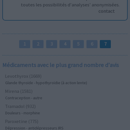
toutes les possibilités d'analyses' anonymisées.
contact
1
2
3
4
5
6
7
Médicaments avec le plus grand nombre d'avis
Levothyrox (1669)
Glande thyroïde - hypothyroïdie (à action lente)
Mirena (1581)
Contraception - autre
Tramadol (932)
Douleurs - morphine
Paroxetine (775)
Dépression - antidépresseurs IRS