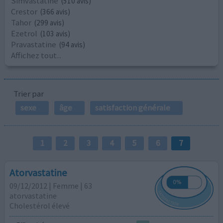
Simvastatine
(510 avis)
Crestor
(366 avis)
Tahor
(299 avis)
Ezetrol
(103 avis)
Pravastatine
(94 avis)
Affichez tout...
Trier par
sexe
âge
satisfaction générale
1
2
3
4
5
6
7
Atorvastatine
09/12/2012 | Femme | 63
atorvastatine
Cholestérol élevé