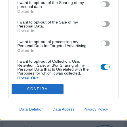
I want to opt-out of the Sharing of my
Atorvastatine
personal data.
Opted In
23/10/2012 | Femme | 65
atorvastatine
I want to opt-out of the Sale of my
Cholestérol élevé
Personal Data.
Opted In
Efficacité
I want to opt-out of processing my
Quantité effets secondaires
Personal Data for Targeted Advertising.
Opted In
également eu d'abord tahor sans problème. un an plus
I want to opt-out of Collection, Use,
tard à cause des économies atorvastatine. que des effets
Retention, Sale, and/or Sharing of my
secondaires. maintenant je comprends pourquoi je ne me
Personal Data that Is Unrelated with the
Purposes for which it was collected.
sens pas bien. rétention d'eau très oppressée surtout la
Opted Out
nuit : mal de tête, mal de dos, douleurs reuma dans les
mains,les poignets et un dos raide. pourquoi acceptons-
CONFIRM
nous cela ... pourquoi avaler cette saleté
...lire la suite
0 réactions
votre avis
Data Deletion
Data Access
Privacy Policy