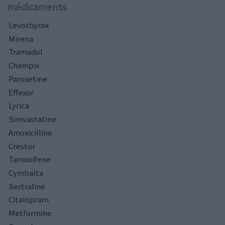
médicaments
Levothyrox
Mirena
Tramadol
Champix
Paroxetine
Effexor
Lyrica
Simvastatine
Amoxicilline
Crestor
Tamoxifene
Cymbalta
Sertraline
Citalopram
Metformine