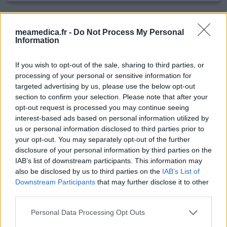
Atorvastatine
meamedica.fr -
Do Not Process My Personal
17/06/2012 | Homme | 52
Information
atorvastatine
Crise cardiaque
If you wish to opt-out of the sale, sharing to third parties, or
processing of your personal or sensitive information for
Efficacité
targeted advertising by us, please use the below opt-out
Quantité effets secondaires
section to confirm your selection. Please note that after your
opt-out request is processed you may continue seeing
après 10 jours d'utilisation, grande douleur dans l'épaule
interest-based ads based on personal information utilized by
gauche. impossible de m'habiller et déshabiller, de
us or personal information disclosed to third parties prior to
dormir, etc depuis un jour je l ái stoppé, douleur presque
your opt-out. You may separately opt-out of the further
disparu. je vais voir avec le dorcteur pour autre chose
disclosure of your personal information by third parties on the
IAB’s list of downstream participants. This information may
also be disclosed by us to third parties on the
IAB’s List of
0 réactions
votre avis
Downstream Participants
that may further disclose it to other
third parties.
Atorvastatine
Personal Data Processing Opt Outs
17/06/2012 | Homme | 52