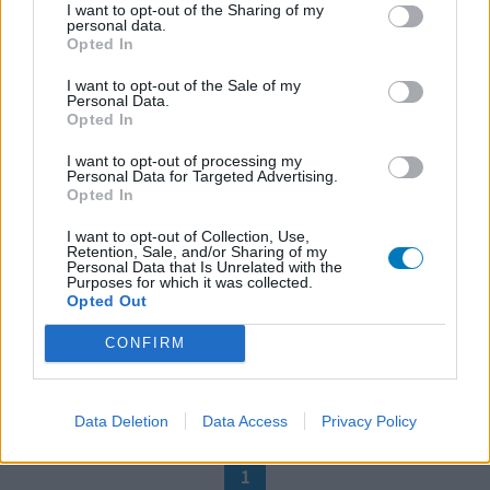
I want to opt-out of the Sharing of my
atorvastatine
personal data.
Crise cardiaque
Opted In
Efficacité
I want to opt-out of the Sale of my
Personal Data.
Quantité effets secondaires
Opted In
il y a 6 semaines j'ai fait un infarctus en Espagne. pendant
I want to opt-out of processing my
Personal Data for Targeted Advertising.
4 semaines un anticholesterol d'Espagne pris sans
Opted In
problème. maintenant depuis 10 jours atorvastatine de
ranbaxy. il y a 3 jours incroyable douleur dans l'épaule
I want to opt-out of Collection, Use,
Retention, Sale, and/or Sharing of my
gauche. impossible de dormir. presque impossible de
Personal Data that Is Unrelated with the
bouger. je ne pouvais pas moi-même m'habiller ou me
Purposes for which it was collected.
Opted Out
déshabiller. dans la journée cela a diminué un pe
...lire la
suite
CONFIRM
0 réactions
votre avis
Data Deletion
Data Access
Privacy Policy
1