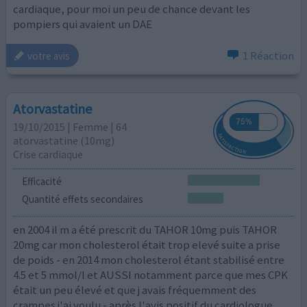
cardiaque, pour moi un peu de chance devant les
pompiers qui avaient un DAE
1 Réaction
votre avis
Atorvastatine
19/10/2015 | Femme | 64
atorvastatine (10mg)
Crise cardiaque
Efficacité
Quantité effets secondaires
en 2004 il m a été prescrit du TAHOR 10mg puis TAHOR
20mg car mon cholesterol était trop elevé suite a prise
de poids - en 2014 mon cholesterol étant stabilisé entre
4.5 et 5 mmol/l et AUSSI notamment parce que mes CPK
était un peu élevé et que j avais fréquemment des
crampes j'ai voulu - après l'avis positif du cardiologue