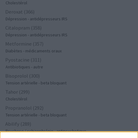
Cholestérol
Deroxat (366)
Dépression - antidépresseurs IRS
Citalopram (358)
Dépression - antidépresseurs IRS
Metformine (357)
Diabètes - médicaments oraux
Pyostacine (311)
Antibiotiques - autre
Bisoprolol (300)
Tension artérielle - beta bloquant
Tahor (299)
Cholestérol
Propranolol (292)
Tension artérielle - beta bloquant
Abilify (289)
Psychose / schizophrénie - antipsychotique