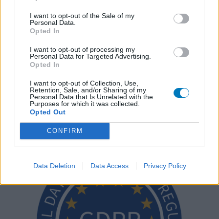
Les évaluations de cette page sont écrites par les utilisateurs
I want to opt-out of the Sale of my
eux-mêmes ; ces avis sont d’abord lus, et éventuellement
Personal Data.
adaptés afin de répondre à nos standards en ce qui concerne
Opted In
l’évaluation d’un médicament, avant d’être approuvés. Pour
partager des évaluations, il n’est pas nécessaire de posséder
I want to opt-out of processing my
Personal Data for Targeted Advertising.
des connaissances médicales. De cette façon, les évaluations
Opted In
reflètent seulement une image fidèle des expériences propres
aux utilisateurs et pas celle du propriétaire de ce site web.
I want to opt-out of Collection, Use,
Retention, Sale, and/or Sharing of my
N’oubliez-pas que les expériences peuvent varier selon les
Personal Data that Is Unrelated with the
individus et que pour tout avis médical, il faut toujours prendre
Purposes for which it was collected.
Opted Out
contact avec votre médecin ou votre pharmacien.
CONFIRM
Data Deletion
Data Access
Privacy Policy