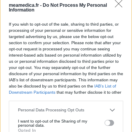
Victoza (261)
meamedica.fr -
Do Not Process My Personal
Diabètes - médicaments oraux
Information
Cerazette (259)
Contraception - autre
If you wish to opt-out of the sale, sharing to third parties, or
processing of your personal or sensitive information for
Concerta (252)
targeted advertising by us, please use the below opt-out
ADHD - psychostimulants
section to confirm your selection. Please note that after your
Roaccutane (245)
opt-out request is processed you may continue seeing
Acné
interest-based ads based on personal information utilized by
us or personal information disclosed to third parties prior to
Keppra (245)
your opt-out. You may separately opt-out of the further
Epilepsie
disclosure of your personal information by third parties on the
Doxycycline (243)
IAB’s list of downstream participants. This information may
Antibiotiques - tetracyclines
also be disclosed by us to third parties on the
IAB’s List of
Downstream Participants
that may further disclose it to other
Laroxyl (239)
third parties.
Dépression - antidépresseurs TCA
Risperdal (230)
Personal Data Processing Opt Outs
Psychose / schizophrénie - antipsychotique
I want to opt-out of the Sharing of my
personal data.
Opted In