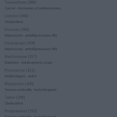
Tamoxifene (386)
Cancer - hormones et antihormones
Crestor (366)
Cholestérol
Deroxat (366)
Dépression - antidépresseurs IRS
Citalopram (358)
Dépression - antidépresseurs IRS
Metformine (357)
Diabètes - médicaments oraux
Pyostacine (311)
Antibiotiques - autre
Bisoprolol (300)
Tension artérielle - beta bloquant
Tahor (299)
Cholestérol
Propranolol (292)
Tension artérielle - beta bloquant