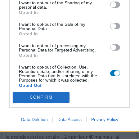
depuis l'an 2000, un trouble du rythme cardiaque (noeud
I want to opt-out of the Sharing of my
personal data.
sinusal). d'abord un autre médicament mais en 2003
Opted In
passé à sotalol 80. j ai aussi du diabète type 2 et pour cela
je prends 500 mg metformine. beaucoup de maux
I want to opt-out of the Sale of my
Personal Data.
d'estomac et j'avale beaucoup de rennies. suis passé à
Opted In
150 mg de ranitidine et presque plus de problème
d'estomac.
I want to opt-out of processing my
Personal Data for Targeted Advertising.
Opted In
0 réactions
votre avis
I want to opt-out of Collection, Use,
Retention, Sale, and/or Sharing of my
Personal Data that Is Unrelated with the
Purposes for which it was collected.
Sotalol
Opted Out
28/12/2012 | Femme | 74
sotalol
CONFIRM
BPCO
Efficacité
Data Deletion
Data Access
Privacy Policy
Quantité effets secondaires
je prends aussi du sotalol , 2 x par jour 40 mg mais j ai