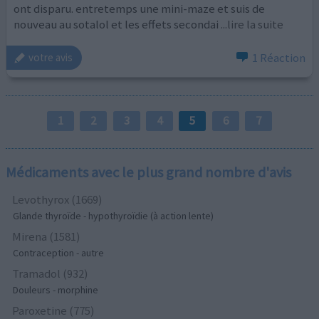
ont disparu. entretemps une mini-maze et suis de
nouveau au sotalol et les effets secondai
...lire la suite
1 Réaction
votre avis
1
2
3
4
5
6
7
Médicaments avec le plus grand nombre d'avis
Levothyrox (1669)
Glande thyroïde - hypothyroïdie (à action lente)
Mirena (1581)
Contraception - autre
Tramadol (932)
Douleurs - morphine
Paroxetine (775)