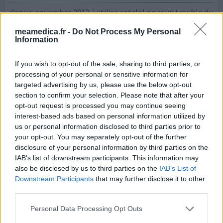
depuis novembre 2012, j utilise sotalol pour un trouble du
rythme cardiaque. cela marche bien mais je me réveille
meamedica.fr -
Do Not Process My Personal
chaque matin entre 6 et 7 h avec des battements de
Information
coeur. je prends vers 8h un cachet et dans les 2 h c'est
passé, rien d'autre le reste de la journée. qui a une
If you wish to opt-out of the sale, sharing to third parties, or
explication pour cela ? fin mars je vais pour un holter et le
processing of your personal or sensitive information for
2 avril je retourne voir le cardiolog
...lire la suite
targeted advertising by us, please use the below opt-out
section to confirm your selection. Please note that after your
0 réactions
votre avis
opt-out request is processed you may continue seeing
interest-based ads based on personal information utilized by
us or personal information disclosed to third parties prior to
your opt-out. You may separately opt-out of the further
Sotalol
disclosure of your personal information by third parties on the
31/12/2012 | Homme | 77
IAB’s list of downstream participants. This information may
sotalol
also be disclosed by us to third parties on the
IAB’s List of
Trouble rythme cardiaque
Downstream Participants
that may further disclose it to other
third parties.
Efficacité
Quantité effets secondaires
Personal Data Processing Opt Outs