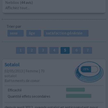
Nebilox
(44 avis)
Affichez tout...
Trier par
sexe
âge
satisfaction générale
1
2
3
4
5
6
7
Sotalol
02/05/2013 | Femme | 70
sotalol
Battements de coeur
Efficacité
Quantité effets secondaires
depuis avril 2012, prends sotalol et anticoagulant pour