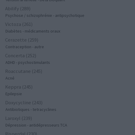
Abilify (289)
Psychose / schizophrénie - antipsychotique
Victoza (261)
Diabètes - médicaments oraux
Cerazette (259)
Contraception - autre
Concerta (252)
ADHD - psychostimulants
Roaccutane (245)
Acné
Keppra (245)
Epilepsie
Doxycycline (243)
Antibiotiques - tetracyclines
Laroxyl (239)
Dépression - antidépresseurs TCA
Risperdal (230)