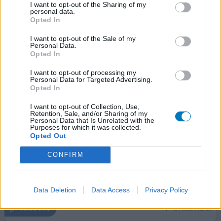
permanent
...lire la suite
I want to opt-out of the Sharing of my
personal data.
Opted In
0 réactions
votre avis
I want to opt-out of the Sale of my
Personal Data.
Opted In
Propranolol
I want to opt-out of processing my
21/11/2018 | Femme | 59
Personal Data for Targeted Advertising.
propranolol (160mg)
Opted In
Migraine
I want to opt-out of Collection, Use,
Retention, Sale, and/or Sharing of my
Efficacité
Personal Data that Is Unrelated with the
Purposes for which it was collected.
Quantité effets secondaires
Opted Out
Migraines depuis toujours . On me dit que je suis
CONFIRM
migraineuse+++ Ma vie a changé complément !
Attention, il faut voir un bon neurologue car il faut bien
identifier qu'elle est cette migraine.
Data Deletion
Data Access
Privacy Policy
0 réactions
votre avis