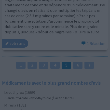
traitement de fond et de dépendre d’un médicament. J’ai
changé d’avis en réalisant que multiplier les triptans en
cas de crise (2 à 3 migraines par semaine) n’était pas
forcément une solution J’ai commencé le propranolol
dubitative sans y croire et le miracle. Plus de migraine
depuis. Quelques « début de migraines » d
...lire la suite
1 Réaction
votre avis
1
2
3
4
5
6
7
Médicaments avec le plus grand nombre d'avis
Levothyrox (1669)
Glande thyroïde - hypothyroïdie (à action lente)
Mirena (1581)