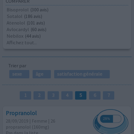
COMPARER
Bisoprolol
(300 avis)
Sotalol
(186 avis)
Atenolol
(101 avis)
Avlocardyl
(60 avis)
Nebilox
(44 avis)
Affichez tout...
Trier par
sexe
âge
satisfaction générale
1
2
3
4
5
6
7
Propranolol
28/09/2019 | Femme | 26
propranolol (160mg)
Pas dans la liste