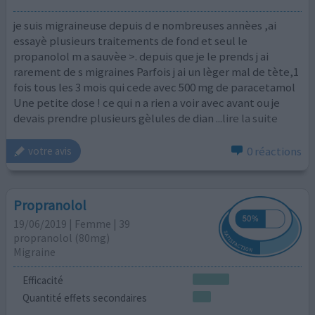
je suis migraineuse depuis d e nombreuses annèes ,ai
essayè plusieurs traitements de fond et seul le
propanolol m a sauvèe >. depuis que je le prends j ai
rarement de s migraines Parfois j ai un lèger mal de tète,1
fois tous les 3 mois qui cede avec 500 mg de paracetamol
Une petite dose ! ce qui n a rien a voir avec avant ou je
devais prendre plusieurs gèlules de dian
...lire la suite
0 réactions
votre avis
Propranolol
19/06/2019 | Femme | 39
propranolol (80mg)
Migraine
Efficacité
Quantité effets secondaires