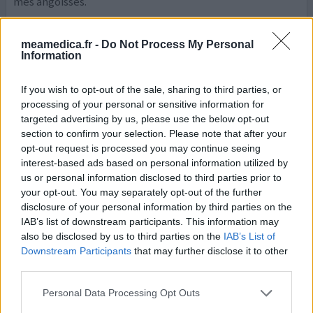
mes angoisses.
0 réactions
votre avis
meamedica.fr -
Do Not Process My Personal
Information
Propranolol
If you wish to opt-out of the sale, sharing to third parties, or
processing of your personal or sensitive information for
26/04/2019 | Femme | 48
targeted advertising by us, please use the below opt-out
propranolol (40mg)
Trouble stress post-traumatique
section to confirm your selection. Please note that after your
opt-out request is processed you may continue seeing
Efficacité
interest-based ads based on personal information utilized by
us or personal information disclosed to third parties prior to
Quantité effets secondaires
your opt-out. You may separately opt-out of the further
disclosure of your personal information by third parties on the
Prescrit en octobre 2018 pour un état de stress post
IAB’s list of downstream participants. This information may
traumatique causé par différents traumas que je traînais
also be disclosed by us to third parties on the
IAB’s List of
depuis des années avec un état anxio dépressif
Downstream Participants
that may further disclose it to other
important, des accès de colère, un état de stress
third parties.
permanent.... Dès la première la prise j'ai immédiatement
ressenti un apaisement, un mieux être; je n'ai plus ces
Personal Data Processing Opt Outs
montées émotionnelles et cette irritabilité