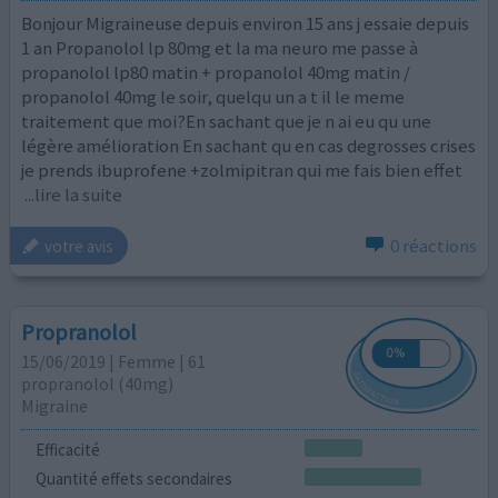
Bonjour Migraineuse depuis environ 15 ans j essaie depuis
1 an Propanolol lp 80mg et la ma neuro me passe à
propanolol lp80 matin + propanolol 40mg matin /
propanolol 40mg le soir, quelqu un a t il le meme
traitement que moi?En sachant que je n ai eu qu une
légère amélioration En sachant qu en cas degrosses crises
je prends ibuprofene +zolmipitran qui me fais bien effet
...lire la suite
0 réactions
votre avis
Propranolol
15/06/2019 | Femme | 61
propranolol (40mg)
Migraine
Efficacité
Quantité effets secondaires