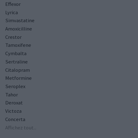
Effexor
Lyrica
Simvastatine
Amoxicilline
Crestor
Tamoxifene
Cymbalta
Sertraline
Citalopram
Metformine
Seroplex
Tahor
Deroxat
Victoza
Concerta
Affichez tout...