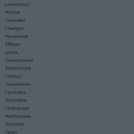
Levothyrox
Mirena
Tramadol
Champix
Paroxetine
Effexor
Lyrica
Simvastatine
Amoxicilline
Crestor
Tamoxifene
Cymbalta
Sertraline
Citalopram
Metformine
Seroplex
Tahor