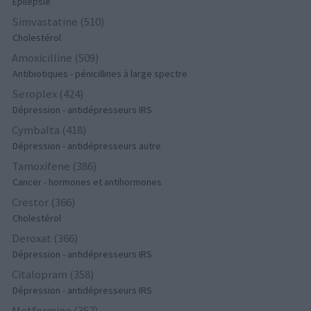
Epilepsie
Simvastatine (510)
Cholestérol
Amoxicilline (509)
Antibiotiques - pénicillines à large spectre
Seroplex (424)
Dépression - antidépresseurs IRS
Cymbalta (418)
Dépression - antidépresseurs autre
Tamoxifene (386)
Cancer - hormones et antihormones
Crestor (366)
Cholestérol
Deroxat (366)
Dépression - antidépresseurs IRS
Citalopram (358)
Dépression - antidépresseurs IRS
Metformine (357)