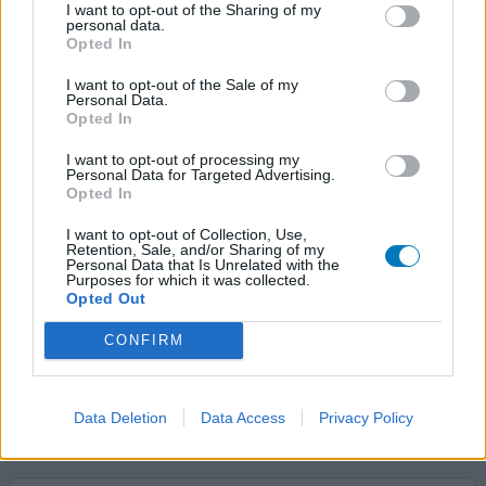
I want to opt-out of the Sharing of my
pas inquiétée à ce sujet pensant que cela venait du
personal data.
laroxyl. J'ai donc décidé de l'arrêter en
...lire la suite
Opted In
I want to opt-out of the Sale of my
0 réactions
votre avis
Personal Data.
Opted In
I want to opt-out of processing my
Propranolol
Personal Data for Targeted Advertising.
Opted In
06/12/2015 | Homme | 20
propranolol (40mg)
I want to opt-out of Collection, Use,
Tremblements
Retention, Sale, and/or Sharing of my
Personal Data that Is Unrelated with the
Purposes for which it was collected.
Efficacité
Opted Out
Quantité effets secondaires
CONFIRM
0 réactions
Data Deletion
Data Access
Privacy Policy
votre avis