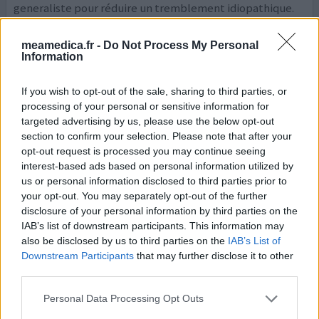
generaliste pour réduire un tremblement idiopathique.
le tremblement est devenu parkinson depuis 10 ans
propranolol continu sur l'avis cardiologue
meamedica.fr -
Do Not Process My Personal
Information
0 réactions
votre avis
If you wish to opt-out of the sale, sharing to third parties, or
processing of your personal or sensitive information for
targeted advertising by us, please use the below opt-out
Propranolol
section to confirm your selection. Please note that after your
10/01/2016 | Femme | 34
opt-out request is processed you may continue seeing
propranolol (40mg)
interest-based ads based on personal information utilized by
Tremblements
us or personal information disclosed to third parties prior to
your opt-out. You may separately opt-out of the further
Efficacité
disclosure of your personal information by third parties on the
Quantité effets secondaires
IAB’s list of downstream participants. This information may
also be disclosed by us to third parties on the
IAB’s List of
J'ai été diagnostiqué pour des tremblements essentiels
Downstream Participants
that may further disclose it to other
(avec un gros doute). Je prenais du laroxyl pour des
third parties.
problèmes de sommeil depuis 1 an à raison de 15 gouttes
le soir. Je tremblais de la tête depuis quelques mois (mais
Personal Data Processing Opt Outs
seulement dans une position bien précise). Je ne me suis