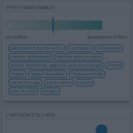
EFFETS INDÉSIRABLES
pas d'effets
énormement d'effets
ballonnement bas du ventre
cauchemars
constipation
crampes abdominales
diarrhée après les repas
douleur abdominale, aggravée après avoir mangé
étourdi
fatigue
fatigue musculaire
fatigue surrénale
mal de tête aigu
mal de ventre
nausée
prise de poids
vertiges
L’INFLUENCE DE L'ADN