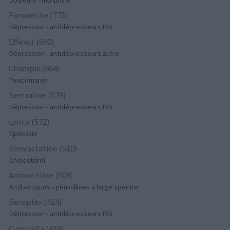
Douleurs - morphine
Paroxetine (775)
Dépression - antidépresseurs IRS
Effexor (690)
Dépression - antidépresseurs autre
Champix (604)
Toxicomanie
Sertraline (579)
Dépression - antidépresseurs IRS
Lyrica (572)
Epilepsie
Simvastatine (510)
Cholestérol
Amoxicilline (509)
Antibiotiques - pénicillines à large spectre
Seroplex (424)
Dépression - antidépresseurs IRS
Cymbalta (418)