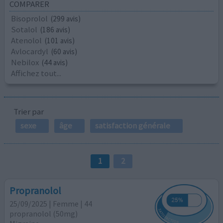
COMPARER
Bisoprolol
(299 avis)
Sotalol
(186 avis)
Atenolol
(101 avis)
Avlocardyl
(60 avis)
Nebilox
(44 avis)
Affichez tout...
Trier par
sexe
âge
satisfaction générale
1
2
Propranolol
25/09/2025 | Femme | 44
propranolol (50mg)