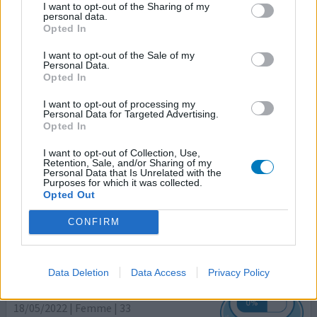
I want to opt-out of the Sharing of my
personal data.
Propranolol
Opted In
29/05/2022 | Femme | 39
I want to opt-out of the Sale of my
propranolol (40mg)
Personal Data.
Migraine
Opted In
I want to opt-out of processing my
Efficacité
Personal Data for Targeted Advertising.
Quantité effets secondaires
Opted In
I want to opt-out of Collection, Use,
Vertiges, fatigue, palpitations, cauchemars, extrémités
Retention, Sale, and/or Sharing of my
froides mais malgré tout efficace, je suis passée de 2
Personal Data that Is Unrelated with the
Purposes for which it was collected.
crises par semaines durant des années et maintenant
Opted Out
environ une crise par moi
CONFIRM
0 réactions
votre avis
Data Deletion
Data Access
Privacy Policy
Propranolol
18/05/2022 | Femme | 33