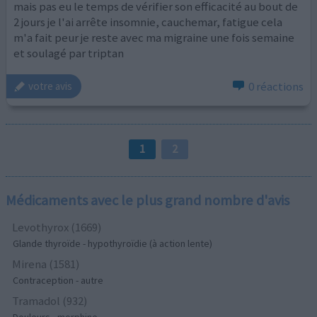
mais pas eu le temps de vérifier son efficacité au bout de
2 jours je l'ai arrête insomnie, cauchemar, fatigue cela
m'a fait peur je reste avec ma migraine une fois semaine
et soulagé par triptan
0 réactions
votre avis
1
2
Médicaments avec le plus grand nombre d'avis
Levothyrox (1669)
Glande thyroïde - hypothyroïdie (à action lente)
Mirena (1581)
Contraception - autre
Tramadol (932)