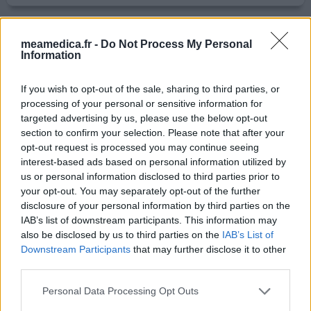
Propranolol
meamedica.fr -
Do Not Process My Personal
Information
31/05/2022 | Femme | 51
propranolol (10mg)
Migraine
If you wish to opt-out of the sale, sharing to third parties, or
processing of your personal or sensitive information for
Efficacité
targeted advertising by us, please use the below opt-out
Quantité effets secondaires
section to confirm your selection. Please note that after your
opt-out request is processed you may continue seeing
Je souffre de migraine intense depuis une vingtaine
interest-based ads based on personal information utilized by
us or personal information disclosed to third parties prior to
d'années, et après de longues années d'errance médicale
your opt-out. You may separately opt-out of the further
j'ai été traité avec du relax 40 mg et cela durant des fois
disclosure of your personal information by third parties on the
19 jours d'affilées dans le mois pour calmer mes crises ce
IAB’s list of downstream participants. This information may
qui était beaucoup trop. J'ai été voir un cardiologue il y a
also be disclosed by us to third parties on the
IAB’s List of
5 mois pour des problèmes de palpitations et je lui ai
Downstream Participants
that may further disclose it to other
parlé de mes crises de migraine
...lire la suite
third parties.
0 réactions
votre avis
Personal Data Processing Opt Outs