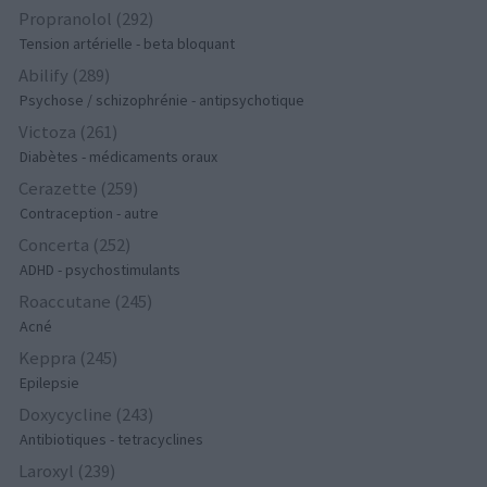
Propranolol (292)
Tension artérielle - beta bloquant
Abilify (289)
Psychose / schizophrénie - antipsychotique
Victoza (261)
Diabètes - médicaments oraux
Cerazette (259)
Contraception - autre
Concerta (252)
ADHD - psychostimulants
Roaccutane (245)
Acné
Keppra (245)
Epilepsie
Doxycycline (243)
Antibiotiques - tetracyclines
Laroxyl (239)