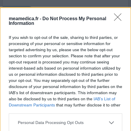
0 réactions
votre avis
meamedica.fr -
Do Not Process My Personal
Information
Persantine
If you wish to opt-out of the sale, sharing to third parties, or
19/06/2012 | Homme | 79
processing of your personal or sensitive information for
dipyridamole
targeted advertising by us, please use the below opt-out
Mal aux dents
section to confirm your selection. Please note that after your
opt-out request is processed you may continue seeing
Efficacité
interest-based ads based on personal information utilized by
Quantité effets secondaires
us or personal information disclosed to third parties prior to
your opt-out. You may separately opt-out of the further
le 7 février dernier après une attaque prescription de
disclosure of your personal information by third parties on the
persantine retard 200 dipyridamol. 2 x par jour. le 12 juin je
IAB’s list of downstream participants. This information may
suis allé pour contrôle chez le dentiste. il a constaté 9
also be disclosed by us to third parties on the
IAB’s List of
carries à ma grande surprise. je n'en ai jamais eu avant !
Downstream Participants
that may further disclose it to other
cela va me coûtet un bon 600 euros pour les boucher.
third parties.
Personal Data Processing Opt Outs
0 réactions
votre avis