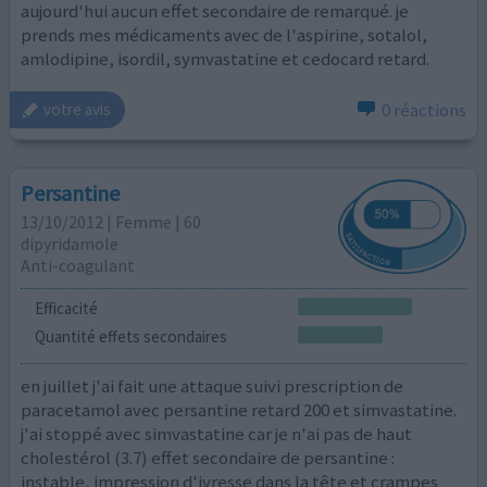
aujourd'hui aucun effet secondaire de remarqué. je
prends mes médicaments avec de l'aspirine, sotalol,
amlodipine, isordil, symvastatine et cedocard retard.
0 réactions
votre avis
Persantine
13/10/2012 | Femme | 60
dipyridamole
Anti-coagulant
Efficacité
Quantité effets secondaires
en juillet j'ai fait une attaque suivi prescription de
paracetamol avec persantine retard 200 et simvastatine.
j'ai stoppé avec simvastatine car je n'ai pas de haut
cholestérol (3.7) effet secondaire de persantine :
instable, impression d'ivresse dans la tête et crampes