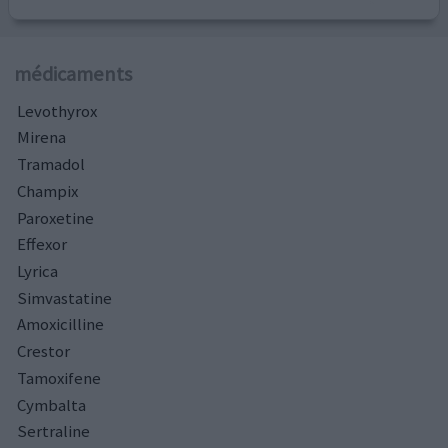
médicaments
Levothyrox
Mirena
Tramadol
Champix
Paroxetine
Effexor
Lyrica
Simvastatine
Amoxicilline
Crestor
Tamoxifene
Cymbalta
Sertraline