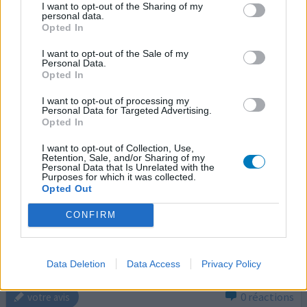
I want to opt-out of the Sharing of my
personal data.
Opted In
Persantine
I want to opt-out of the Sale of my
26/05/2012 | Femme | 50
Personal Data.
dipyridamole
Opted In
Pas dans la liste
I want to opt-out of processing my
Efficacité
Personal Data for Targeted Advertising.
Opted In
Quantité effets secondaires
I want to opt-out of Collection, Use,
Retention, Sale, and/or Sharing of my
hier soir pour la première fois, persantine. cette nuit je
Personal Data that Is Unrelated with the
me suis réveillée avec mal à la tête, sorte de douleur
Purposes for which it was collected.
musculaire dans les avant-bras et les jambes. et des
Opted Out
vomissements, maintenant je me sens mieux mais sans
CONFIRM
énergie. j'espère que cela ira mieux mardi car je dois
beaucoup conduire pour mon travail et ce n'est pas
agréable ainsi. enfin heureusement je dois aller v
...lire la
suite
Data Deletion
Data Access
Privacy Policy
0 réactions
votre avis