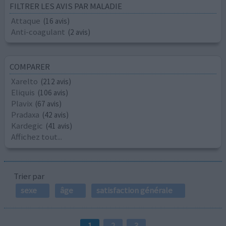
FILTRER LES AVIS PAR MALADIE
Attaque
(16 avis)
Anti-coagulant
(2 avis)
COMPARER
Xarelto
(212 avis)
Eliquis
(106 avis)
Plavix
(67 avis)
Pradaxa
(42 avis)
Kardegic
(41 avis)
Affichez tout...
Trier par
sexe
âge
satisfaction générale
1
2
3