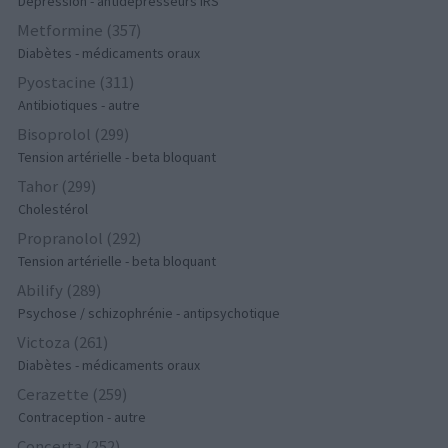
Dépression - antidépresseurs IRS
Metformine (357)
Diabètes - médicaments oraux
Pyostacine (311)
Antibiotiques - autre
Bisoprolol (299)
Tension artérielle - beta bloquant
Tahor (299)
Cholestérol
Propranolol (292)
Tension artérielle - beta bloquant
Abilify (289)
Psychose / schizophrénie - antipsychotique
Victoza (261)
Diabètes - médicaments oraux
Cerazette (259)
Contraception - autre
Concerta (252)