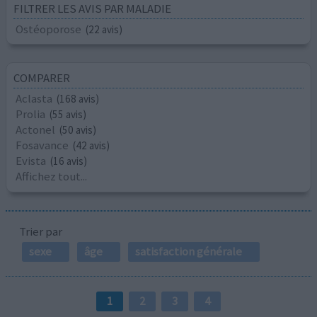
FILTRER LES AVIS PAR MALADIE
Ostéoporose
(22 avis)
COMPARER
Aclasta
(168 avis)
Prolia
(55 avis)
Actonel
(50 avis)
Fosavance
(42 avis)
Evista
(16 avis)
Affichez tout...
Trier par
sexe
âge
satisfaction générale
1
2
3
4