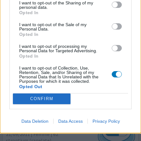
I want to opt-out of the Sharing of my
Osteoporose
personal data.
Opted In
Efficacité
Quantité effets secondaires
I want to opt-out of the Sale of my
Personal Data.
Opted In
A la suite d'une perte osseuse, ma rhumato de l'époque
m'a mise sous PROTELOS. Pendant ce laps de temps, j'ai
I want to opt-out of processing my
Personal Data for Targeted Advertising.
constaté une allergie faciale (éternuements à
Opted In
répétitions, yeux qui pleurent, nez qui coule). N'ayant
pas fait le rapprochement avec le Protélos, j'ai été
I want to opt-out of Collection, Use,
Retention, Sale, and/or Sharing of my
soignée pour cette allergie par mon médecin traitant,
Personal Data that Is Unrelated with the
sans sans résultat. Cela devenait très pénéble. En
Purposes for which it was collected.
plus
...lire la suite
Opted Out
CONFIRM
0 réactions
votre avis
Data Deletion
Data Access
Privacy Policy
Protelos
21/09/2011 | Femme | 62
strontium (ranelate)