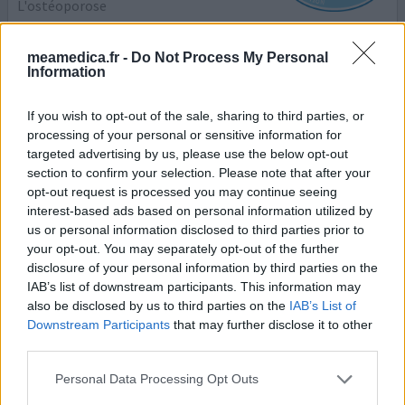
L'ostéoporose
Efficacité
meamedica.fr -
Do Not Process My Personal
Quantité effets secondaires
Information
Ma gynécologue m'a prescrit du protèlos pour une
If you wish to opt-out of the sale, sharing to third parties, or
ostéoporose bien avancée, au bout de 10 jours j'ai
processing of your personal or sensitive information for
commencé à avoir des vertiges, perte d'équilibre, très
targeted advertising by us, please use the below opt-out
mal dans les jambes et muscles. des crampes la nuit dans
section to confirm your selection. Please note that after your
les mollets. J'ai mis tout ça sur le compte du surmenage
opt-out request is processed you may continue seeing
(commerçante). j'ai continué jusqu'au 22/09/2011 à le
interest-based ads based on personal information utilized by
prendre et avec les mêmes effets. J'ai contacté ma
...lire
us or personal information disclosed to third parties prior to
la suite
your opt-out. You may separately opt-out of the further
disclosure of your personal information by third parties on the
0 réactions
votre avis
IAB’s list of downstream participants. This information may
also be disclosed by us to third parties on the
IAB’s List of
Downstream Participants
that may further disclose it to other
third parties.
Protelos
23/09/2011 | Femme | 75
Personal Data Processing Opt Outs
strontium (ranelate)