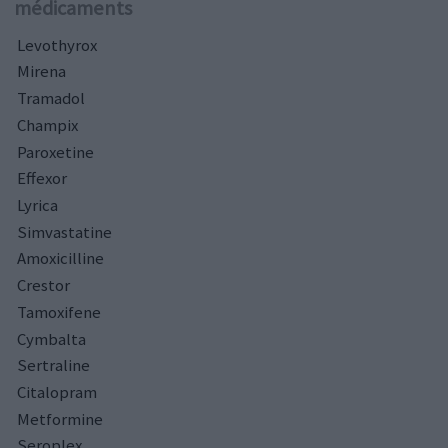
médicaments
Levothyrox
Mirena
Tramadol
Champix
Paroxetine
Effexor
Lyrica
Simvastatine
Amoxicilline
Crestor
Tamoxifene
Cymbalta
Sertraline
Citalopram
Metformine
Seroplex