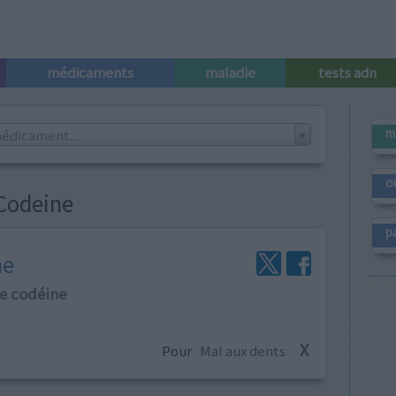
médicaments
maladie
tests adn
m
édicament...
o
 Codeine
p
ne
e codéine
X
Pour
Mal aux dents