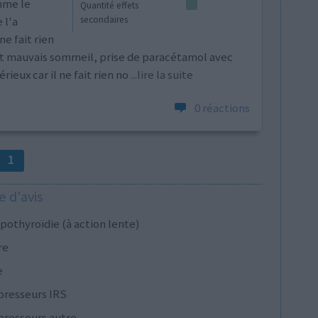
mme le
Quantité effets
 l'a
secondaires
e fait rien
et mauvais sommeil, prise de paracétamol avec
ieux car il ne fait rien no
...lire la suite
0 réactions
1
 d'avis
pothyroïdie (à action lente)
re
e
presseurs IRS
presseurs autre