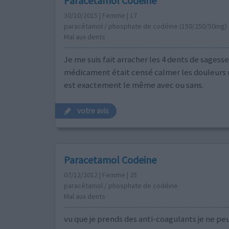
Paracetamol Codeine
30/10/2015 | Femme | 17
paracétamol / phosphate de codéine (150/250/50mg)
Mal aux dents
Je me suis fait arracher les 4 dents de sagesse
médicament était censé calmer les douleurs m
est exactement le même avec ou sans.
votre avis
Paracetamol Codeine
07/12/2012 | Femme | 25
paracétamol / phosphate de codéine
Mal aux dents
vu que je prends des anti-coagulants je ne pe