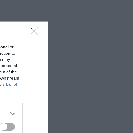
sonal or
ection to
ou may
 personal
out of the
 downstream
B’s List of