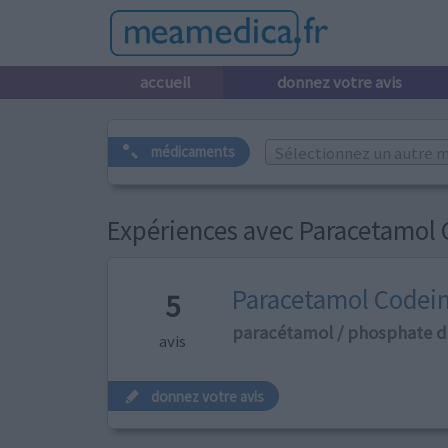
accueil
donnez votre avis
Sélectionnez un autre m
médicaments
Expériences avec Paracetamol
Paracetamol Codei
5
paracétamol / phosphate d
avis
donnez votre avis