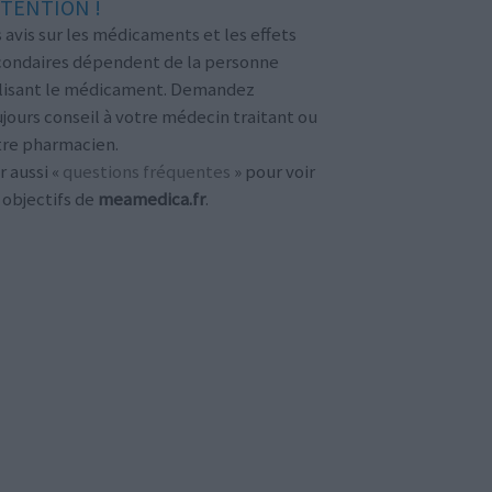
TENTION !
 avis sur les médicaments et les effets
condaires dépendent de la personne
ilisant le médicament. Demandez
jours conseil à votre médecin traitant ou
tre pharmacien.
r aussi «
questions fréquentes
» pour voir
 objectifs de
meamedica.fr
.