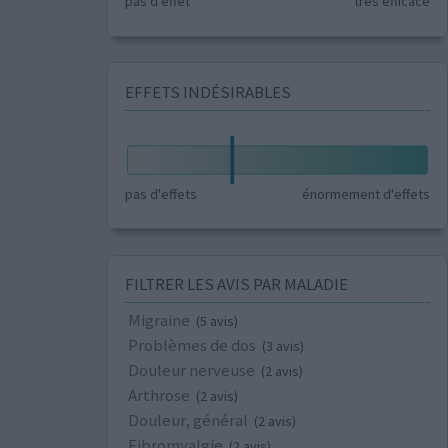
pas d'effet
très efficace
EFFETS INDÉSIRABLES
pas d'effets
énormement d'effets
FILTRER LES AVIS PAR MALADIE
Migraine
(5 avis)
Problèmes de dos
(3 avis)
Douleur nerveuse
(2 avis)
Arthrose
(2 avis)
Douleur, général
(2 avis)
Fibromyalgie
(2 avis)