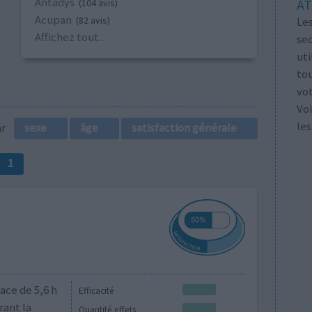
Antadys
AT
(104 avis)
Acupan
Les
(82 avis)
Affichez tout...
se
ut
tou
vo
Voi
les
par
sexe
âge
satisfaction générale
1
ace de 5,6 h
Efficacité
ant la
Quantité effets