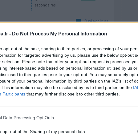
secondaires
0 réactions
.fr -
Do Not Process My Personal Information
to opt-out of the sale, sharing to third parties, or processing of your per
formation for targeted advertising by us, please use the below opt-out s
r selection. Please note that after your opt-out request is processed y
eing interest-based ads based on personal information utilized by us or
disclosed to third parties prior to your opt-out. You may separately opt-
losure of your personal information by third parties on the IAB’s list of
carie, je
Efficacité
. This information may also be disclosed by us to third parties on the
IA
le
Quantité effets
Participants
that may further disclose it to other third parties.
ir le
secondaires
s légèrement
e heure après avoir pris le médicament, sans
l Data Processing Opt Outs
ur ma part sa a été une amplif
...lire la suite
o opt-out of the Sharing of my personal data.
0 réactions