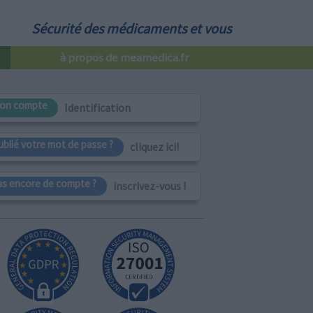
Sécurité des médicaments et vous
à propos de meamedica.fr
on compte
Identification
ublié votre mot de passe ?
cliquez ici!
as encore de compte ?
inscrivez-vous !