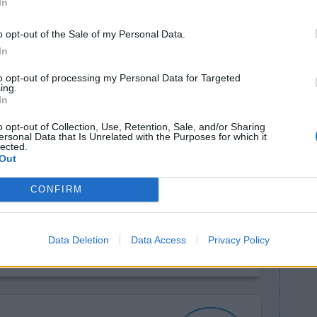
In
o opt-out of the Sale of my Personal Data.
In
to opt-out of processing my Personal Data for Targeted
ing.
In
o opt-out of Collection, Use, Retention, Sale, and/or Sharing
ersonal Data that Is Unrelated with the Purposes for which it
lected.
qui m'a
Efficacité
Out
 de
Quantité effets
ce et
secondaires
CONFIRM
omme je ne
fait du résultat
Data Deletion
Data Access
Privacy Policy
0 réactions