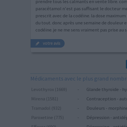
prendre tous les calmants en vente libre. co
paracétamol n'est pas suffisant le docteur me
prescrit avec de la codéïne. la dose maximum n
du tout. donc après une semaine de douleur 
codéine. je ne me sens vraiment pas prise au sér
votre avis
Médicaments avec le plus grand nombre
Levothyrox (1669)
-
Glande thyroïde - hy
Mirena (1581)
-
Contraception - aut
Tramadol (932)
-
Douleurs - morphin
Paroxetine (775)
-
Dépression - antidé
Effexor (690)
-
Dépression - antidé