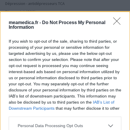
Dépression - antidépresseurs TCA
Risperdal (230)
Psychose / schizophrénie - antipsychotique
meamedica.fr -
Do Not Process My Personal
Information
Les évaluations de cette page sont écrites par les utilisateurs
If you wish to opt-out of the sale, sharing to third parties, or
eux-mêmes ; ces avis sont d’abord lus, et éventuellement
processing of your personal or sensitive information for
adaptés afin de répondre à nos standards en ce qui concerne
targeted advertising by us, please use the below opt-out
l’évaluation d’un médicament, avant d’être approuvés. Pour
section to confirm your selection. Please note that after your
partager des évaluations, il n’est pas nécessaire de posséder
opt-out request is processed you may continue seeing
des connaissances médicales. De cette façon, les évaluations
interest-based ads based on personal information utilized by
reflètent seulement une image fidèle des expériences propres
us or personal information disclosed to third parties prior to
aux utilisateurs et pas celle du propriétaire de ce site web.
your opt-out. You may separately opt-out of the further
N’oubliez-pas que les expériences peuvent varier selon les
disclosure of your personal information by third parties on the
individus et que pour tout avis médical, il faut toujours prendre
IAB’s list of downstream participants. This information may
contact avec votre médecin ou votre pharmacien.
also be disclosed by us to third parties on the
IAB’s List of
Downstream Participants
that may further disclose it to other
third parties.
Personal Data Processing Opt Outs