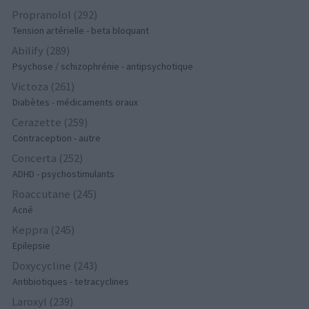
Propranolol (292)
Tension artérielle - beta bloquant
Abilify (289)
Psychose / schizophrénie - antipsychotique
Victoza (261)
Diabètes - médicaments oraux
Cerazette (259)
Contraception - autre
Concerta (252)
ADHD - psychostimulants
Roaccutane (245)
Acné
Keppra (245)
Epilepsie
Doxycycline (243)
Antibiotiques - tetracyclines
Laroxyl (239)