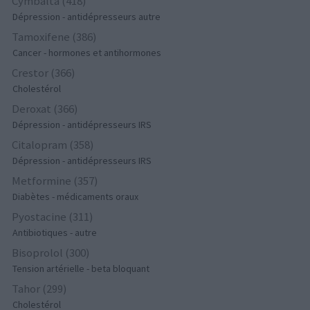
Cymbalta (418)
Dépression - antidépresseurs autre
Tamoxifene (386)
Cancer - hormones et antihormones
Crestor (366)
Cholestérol
Deroxat (366)
Dépression - antidépresseurs IRS
Citalopram (358)
Dépression - antidépresseurs IRS
Metformine (357)
Diabètes - médicaments oraux
Pyostacine (311)
Antibiotiques - autre
Bisoprolol (300)
Tension artérielle - beta bloquant
Tahor (299)
Cholestérol