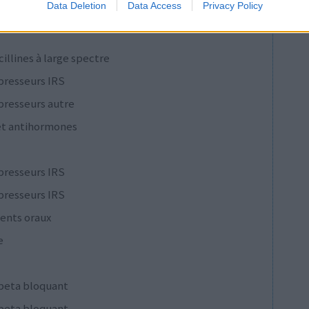
Data Deletion
Data Access
Privacy Policy
cillines à large spectre
presseurs IRS
presseurs autre
et antihormones
presseurs IRS
presseurs IRS
ents oraux
e
 beta bloquant
 beta bloquant