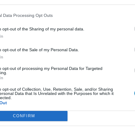
l Data Processing Opt Outs
1 Réaction
o opt-out of the Sharing of my personal data.
In
1
o opt-out of the Sale of my Personal Data.
In
 d'avis
to opt-out of processing my Personal Data for Targeted
pothyroïdie (à action lente)
ing.
In
re
o opt-out of Collection, Use, Retention, Sale, and/or Sharing
e
ersonal Data that Is Unrelated with the Purposes for which it
lected.
presseurs IRS
Out
presseurs autre
CONFIRM
presseurs IRS