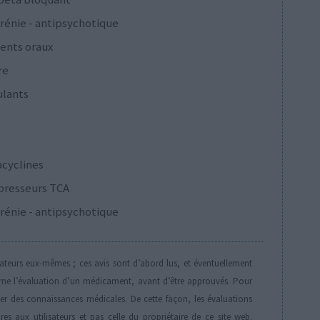
rénie - antipsychotique
ents oraux
re
ulants
acyclines
presseurs TCA
rénie - antipsychotique
isateurs eux-mêmes ; ces avis sont d’abord lus, et éventuellement
rne l’évaluation d’un médicament, avant d’être approuvés. Pour
der des connaissances médicales. De cette façon, les évaluations
es aux utilisateurs et pas celle du propriétaire de ce site web.