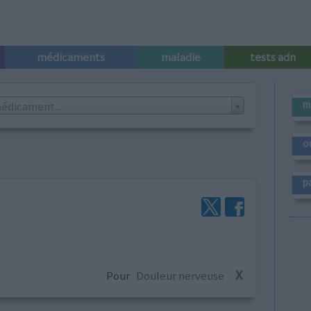
médicaments
maladie
tests adn
m
édicament...
o
p
X
Pour
Douleur nerveuse