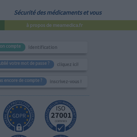
Sécurité des médicaments et vous
à propos de meamedica.fr
on compte
Identification
ublié votre mot de passe ?
cliquez ici!
as encore de compte ?
inscrivez-vous !