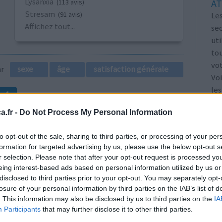
Lysanxia
AT
(113 avis)
Stresam
Les
(91 avis)
Affichez tout...
se
ut
tou
vo
par
sexe
âge
satisfaction générale
Voi
les
1
.fr -
Do Not Process My Personal Information
to opt-out of the sale, sharing to third parties, or processing of your per
formation for targeted advertising by us, please use the below opt-out s
r selection. Please note that after your opt-out request is processed y
eing interest-based ads based on personal information utilized by us or
disclosed to third parties prior to your opt-out. You may separately opt-
urs au
Efficacité
losure of your personal information by third parties on the IAB’s list of
/4 ou 1/2
Quantité effets
. This information may also be disclosed by us to third parties on the
IA
as le
secondaires
Participants
that may further disclose it to other third parties.
mps en