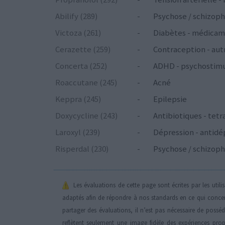
Abilify (289)
-
Psychose / schizoph
Victoza (261)
-
Diabètes - médicam
Cerazette (259)
-
Contraception - aut
Concerta (252)
-
ADHD - psychostim
Roaccutane (245)
-
Acné
Keppra (245)
-
Epilepsie
Doxycycline (243)
-
Antibiotiques - tetr
Laroxyl (239)
-
Dépression - antidé
Risperdal (230)
-
Psychose / schizoph
Les évaluations de cette page sont écrites par les util
adaptés afin de répondre à nos standards en ce qui conce
partager des évaluations, il n’est pas nécessaire de possé
reflètent seulement une image fidèle des expériences propr