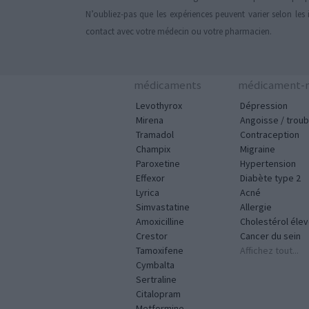
N’oubliez-pas que les expériences peuvent varier selon les 
contact avec votre médecin ou votre pharmacien.
médicaments
médicament-m
Levothyrox
Dépression
Mirena
Angoisse / troub
Tramadol
Contraception
Champix
Migraine
Paroxetine
Hypertension
Effexor
Diabète type 2
Lyrica
Acné
Simvastatine
Allergie
Amoxicilline
Cholestérol éle
Crestor
Cancer du sein
Tamoxifene
Affichez tout...
Cymbalta
Sertraline
Citalopram
Metformine