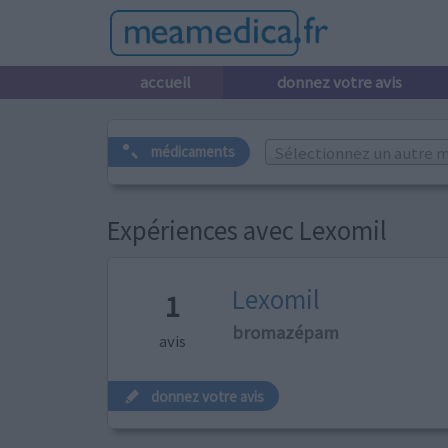
accueil
donnez votre avis
Sélectionnez un autre m
médicaments
Expériences avec Lexomil
Lexomil
1
bromazépam
avis
donnez votre avis