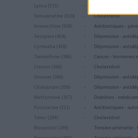
Lyrica (572)
-
Epilepsie
Simvastatine (510)
-
Cholestérol
Amoxicilline (509)
-
Antibiotiques - péni
Seroplex (424)
-
Dépression - antidé
Cymbalta (418)
-
Dépression - antidé
Tamoxifene (386)
-
Cancer - hormones 
Crestor (366)
-
Cholestérol
Deroxat (366)
-
Dépression - antidé
Citalopram (358)
-
Dépression - antidé
Metformine (357)
-
Diabètes - médicam
Pyostacine (311)
-
Antibiotiques - autr
Tahor (299)
-
Cholestérol
Bisoprolol (299)
-
Tension artérielle -
Propranolol (292)
-
Tension artérielle -