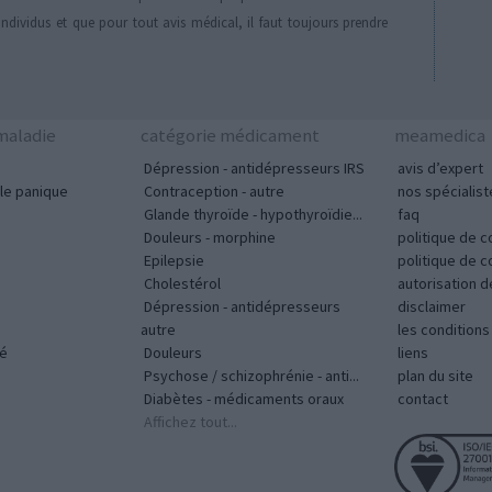
individus et que pour tout avis médical, il faut toujours prendre
aladie
catégorie médicament
meamedica
Dépression - antidépresseurs IRS
avis d’expert
le panique
Contraception - autre
nos spécialist
Glande thyroïde - hypothyroïdie...
faq
Douleurs - morphine
politique de c
Epilepsie
politique de 
Cholestérol
autorisation 
Dépression - antidépresseurs
disclaimer
autre
les condition
vé
Douleurs
liens
Psychose / schizophrénie - anti...
plan du site
Diabètes - médicaments oraux
contact
Affichez tout...