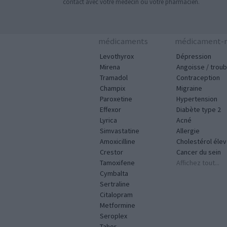
contact avec votre médecin ou votre pharmacien.
médicaments
médicament-m
Levothyrox
Dépression
Mirena
Angoisse / troub
Tramadol
Contraception
Champix
Migraine
Paroxetine
Hypertension
Effexor
Diabète type 2
Lyrica
Acné
Simvastatine
Allergie
Amoxicilline
Cholestérol éle
Crestor
Cancer du sein
Tamoxifene
Affichez tout...
Cymbalta
Sertraline
Citalopram
Metformine
Seroplex
Tahor