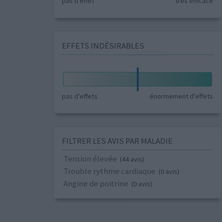
pas d'effet
très efficace
EFFETS INDÉSIRABLES
pas d'effets
énormement d'effets
FILTRER LES AVIS PAR MALADIE
Tension élevée
(44 avis)
Trouble rythme cardiaque
(0 avis)
Angine de poitrine
(0 avis)