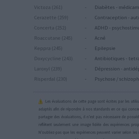
Victoza (261)
-
Diabètes - médicam
Cerazette (259)
-
Contraception - aut
Concerta (252)
-
ADHD - psychostim
Roaccutane (245)
-
Acné
Keppra (245)
-
Epilepsie
Doxycycline (243)
-
Antibiotiques - tetr
Laroxyl (239)
-
Dépression - antidé
Risperdal (230)
-
Psychose / schizoph
Les évaluations de cette page sont écrites par les util
adaptés afin de répondre à nos standards en ce qui conce
partager des évaluations, il n’est pas nécessaire de possé
reflètent seulement une image fidèle des expériences propr
N’oubliez-pas que les expériences peuvent varier selon les 