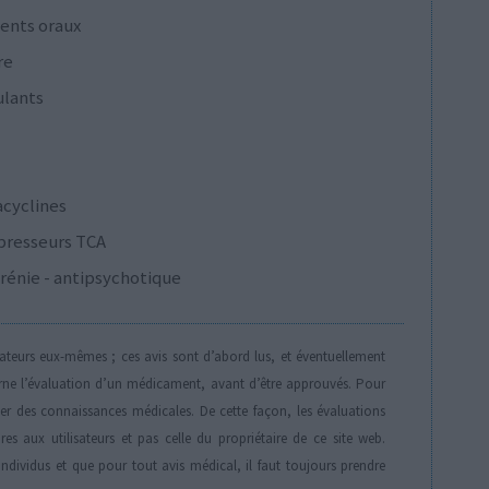
ents oraux
re
ulants
acyclines
presseurs TCA
rénie - antipsychotique
isateurs eux-mêmes ; ces avis sont d’abord lus, et éventuellement
rne l’évaluation d’un médicament, avant d’être approuvés. Pour
der des connaissances médicales. De cette façon, les évaluations
es aux utilisateurs et pas celle du propriétaire de ce site web.
individus et que pour tout avis médical, il faut toujours prendre