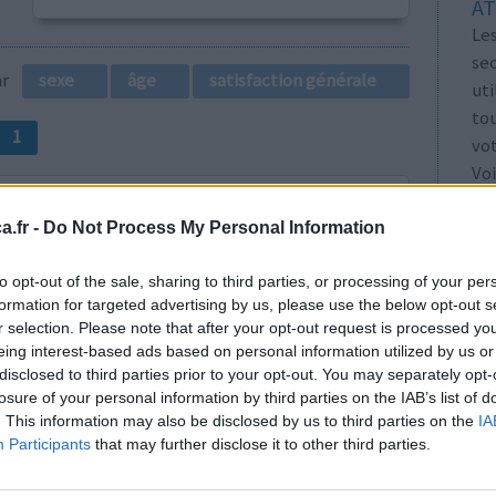
AT
Les
se
par
sexe
âge
satisfaction générale
ut
tou
1
vo
Voi
les
.fr -
Do Not Process My Personal Information
to opt-out of the sale, sharing to third parties, or processing of your per
formation for targeted advertising by us, please use the below opt-out s
r selection. Please note that after your opt-out request is processed y
 notre
Efficacité
eing interest-based ads based on personal information utilized by us or
 un bilan de
Quantité effets
disclosed to third parties prior to your opt-out. You may separately opt-
que le
secondaires
losure of your personal information by third parties on the IAB’s list of
er
. This information may also be disclosed by us to third parties on the
IA
Participants
that may further disclose it to other third parties.
on mari a eu dissection aotique suite à la
ça se passé le13 juin 2
...lire la suite