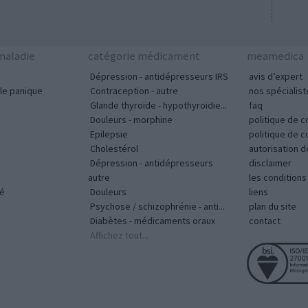
aladie
catégorie médicament
meamedica
Dépression - antidépresseurs IRS
avis d’expert
le panique
Contraception - autre
nos spécialist
Glande thyroïde - hypothyroïdie...
faq
Douleurs - morphine
politique de c
Epilepsie
politique de 
Cholestérol
autorisation 
Dépression - antidépresseurs
disclaimer
autre
les condition
vé
Douleurs
liens
Psychose / schizophrénie - anti...
plan du site
Diabètes - médicaments oraux
contact
Affichez tout...