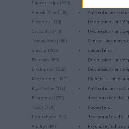
Simvastatine (510)
-
Cholestérol
Amoxicilline (509)
-
Antibiotiques - péni
Seroplex (424)
-
Dépression - antidé
Cymbalta (418)
-
Dépression - antidé
Tamoxifene (386)
-
Cancer - hormones 
Crestor (366)
-
Cholestérol
Deroxat (366)
-
Dépression - antidé
Citalopram (358)
-
Dépression - antidé
Metformine (357)
-
Diabètes - médicam
Pyostacine (311)
-
Antibiotiques - autr
Bisoprolol (299)
-
Tension artérielle -
Tahor (299)
-
Cholestérol
Propranolol (292)
-
Tension artérielle -
Abilify (289)
-
Psychose / schizoph