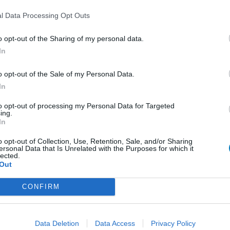
1 Réaction
l Data Processing Opt Outs
o opt-out of the Sharing of my personal data.
In
1
o opt-out of the Sale of my Personal Data.
 d'avis
In
pothyroïdie (à action lente)
to opt-out of processing my Personal Data for Targeted
ing.
re
In
e
o opt-out of Collection, Use, Retention, Sale, and/or Sharing
ersonal Data that Is Unrelated with the Purposes for which it
presseurs IRS
lected.
Out
presseurs autre
CONFIRM
presseurs IRS
Data Deletion
Data Access
Privacy Policy