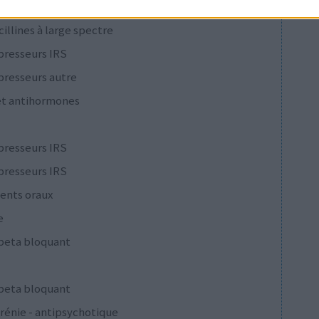
cillines à large spectre
presseurs IRS
presseurs autre
et antihormones
presseurs IRS
presseurs IRS
ents oraux
e
 beta bloquant
 beta bloquant
rénie - antipsychotique