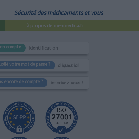
Sécurité des médicaments et vous
à propos de meamedica.fr
on compte
Identification
ublié votre mot de passe ?
cliquez ici!
as encore de compte ?
inscrivez-vous !