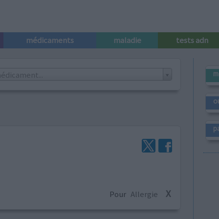
médicaments
maladie
tests adn
m
édicament...
o
p
X
Pour
Allergie