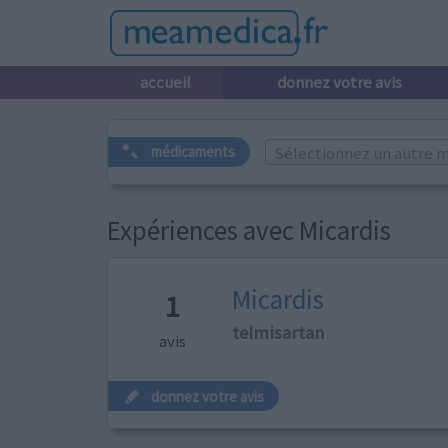
accueil
donnez votre avis
Sélectionnez un autre m
médicaments
Expériences avec Micardis
Micardis
1
telmisartan
avis
donnez votre avis