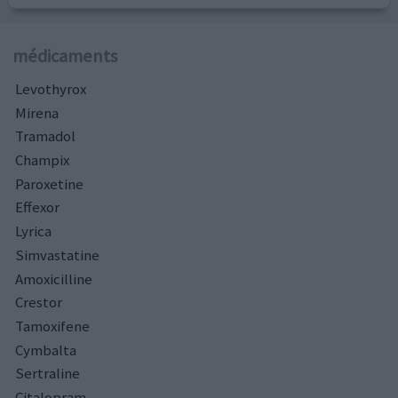
médicaments
Levothyrox
Mirena
Tramadol
Champix
Paroxetine
Effexor
Lyrica
Simvastatine
Amoxicilline
Crestor
Tamoxifene
Cymbalta
Sertraline
Citalopram