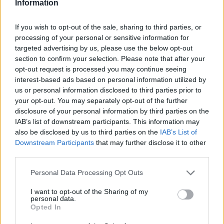
Information
l’évaluation d’un médicament, avant d’être approuvés. Pour
partager des évaluations, il n’est pas nécessaire de posséder
If you wish to opt-out of the sale, sharing to third parties, or
des connaissances médicales. De cette façon, les évaluations
processing of your personal or sensitive information for
reflètent seulement une image fidèle des expériences propres
targeted advertising by us, please use the below opt-out
aux utilisateurs et pas celle du propriétaire de ce site web.
section to confirm your selection. Please note that after your
N’oubliez-pas que les expériences peuvent varier selon les
opt-out request is processed you may continue seeing
individus et que pour tout avis médical, il faut toujours prendre
interest-based ads based on personal information utilized by
contact avec votre médecin ou votre pharmacien.
us or personal information disclosed to third parties prior to
your opt-out. You may separately opt-out of the further
disclosure of your personal information by third parties on the
IAB’s list of downstream participants. This information may
also be disclosed by us to third parties on the
IAB’s List of
Downstream Participants
that may further disclose it to other
third parties.
Personal Data Processing Opt Outs
I want to opt-out of the Sharing of my
personal data.
Opted In