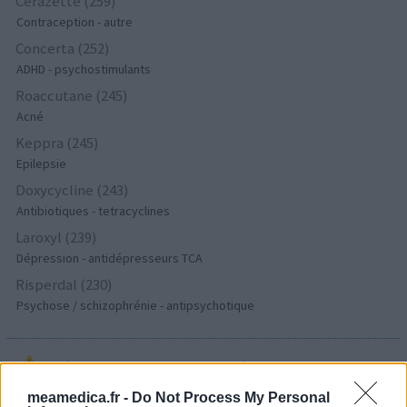
Cerazette (259)
Contraception - autre
Concerta (252)
ADHD - psychostimulants
Roaccutane (245)
Acné
Keppra (245)
Epilepsie
Doxycycline (243)
Antibiotiques - tetracyclines
Laroxyl (239)
Dépression - antidépresseurs TCA
Risperdal (230)
Psychose / schizophrénie - antipsychotique
Les évaluations de cette page sont écrites par les utilisateurs
eux-mêmes ; ces avis sont d’abord lus, et éventuellement
meamedica.fr -
Do Not Process My Personal
adaptés afin de répondre à nos standards en ce qui concerne