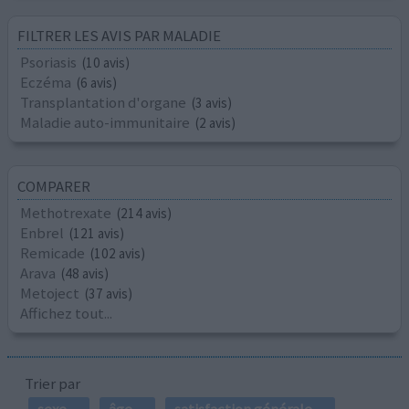
FILTRER LES AVIS PAR MALADIE
Psoriasis
(10 avis)
Eczéma
(6 avis)
Transplantation d'organe
(3 avis)
Maladie auto-immunitaire
(2 avis)
COMPARER
Methotrexate
(214 avis)
Enbrel
(121 avis)
Remicade
(102 avis)
Arava
(48 avis)
Metoject
(37 avis)
Affichez tout...
Trier par
sexe
âge
satisfaction générale