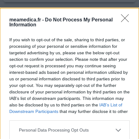
Arava
meamedica.fr -
Do Not Process My Personal
Information
10/05/2019 | Femme | 52
léflunomide (20mg)
Lupus
If you wish to opt-out of the sale, sharing to third parties, or
processing of your personal or sensitive information for
Efficacité
targeted advertising by us, please use the below opt-out
Quantité effets secondaires
section to confirm your selection. Please note that after your
opt-out request is processed you may continue seeing
Sous traitement depuis une dizaine d’années et
interest-based ads based on personal information utilized by
stabilisation de mon lupus. Lors de l’arrêt pour des causes
us or personal information disclosed to third parties prior to
de chirurgie, la crise réapparaît rapidement et fortement
your opt-out. You may separately opt-out of the further
disclosure of your personal information by third parties on the
.
IAB’s list of downstream participants. This information may
also be disclosed by us to third parties on the
IAB’s List of
0 réactions
votre avis
Downstream Participants
that may further disclose it to other
third parties.
Arava
Personal Data Processing Opt Outs