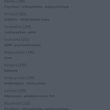
Abilify (289)
Psychose / schizophrénie - antipsychotique
Victoza (261)
Diabètes - médicaments oraux
Cerazette (259)
Contraception - autre
Concerta (252)
ADHD - psychostimulants
Roaccutane (245)
Acné
Keppra (245)
Epilepsie
Doxycycline (243)
Antibiotiques - tetracyclines
Laroxyl (239)
Dépression - antidépresseurs TCA
Risperdal (230)
Psychose / schizophrénie - antipsychotique