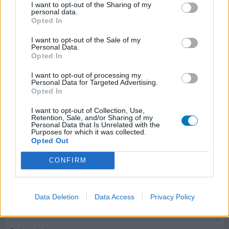
16/07/2018 | Femme | 64
I want to opt-out of the Sharing of my
léflunomide (10mg)
personal data.
Pas dans la liste
Opted In
I want to opt-out of the Sale of my
Efficacité
Personal Data.
Quantité effets secondaires
Opted In
I want to opt-out of processing my
Personal Data for Targeted Advertising.
Opted In
0 réactions
votre avis
I want to opt-out of Collection, Use,
Retention, Sale, and/or Sharing of my
Personal Data that Is Unrelated with the
Purposes for which it was collected.
Arava
Opted Out
10/12/2017 | Homme | 48
CONFIRM
léflunomide (10mg)
Pas dans la liste
Efficacité
Data Deletion
Data Access
Privacy Policy
Quantité effets secondaires