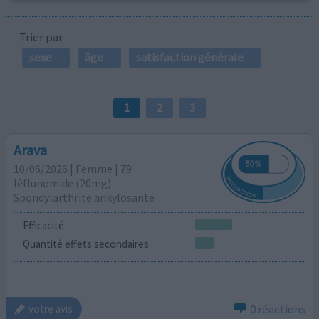
Trier par
sexe
âge
satisfaction générale
1
2
3
Arava
10/06/2026 | Femme | 79
léflunomide (20mg)
Spondylarthrite ankylosante
Efficacité
Quantité effets secondaires
0 réactions
votre avis