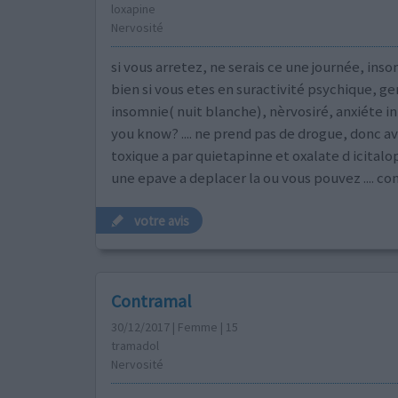
loxapine
Nervosité
si vous arretez, ne serais ce une journée, insom
bien si vous etes en suractivité psychique, ge
insomnie( nuit blanche), nèrvosiré, anxiéte in 
you know? .... ne prend pas de drogue, donc av
toxique a par quietapinne et oxalate d icital
une epave a deplacer la ou vous pouvez .... co
votre avis
Contramal
30/12/2017 | Femme | 15
tramadol
Nervosité