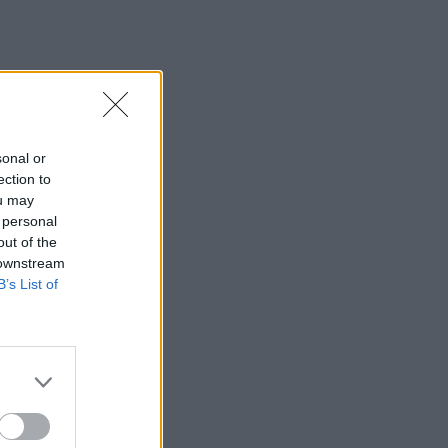
sonal or
ection to
ou may
 personal
out of the
 downstream
B’s List of