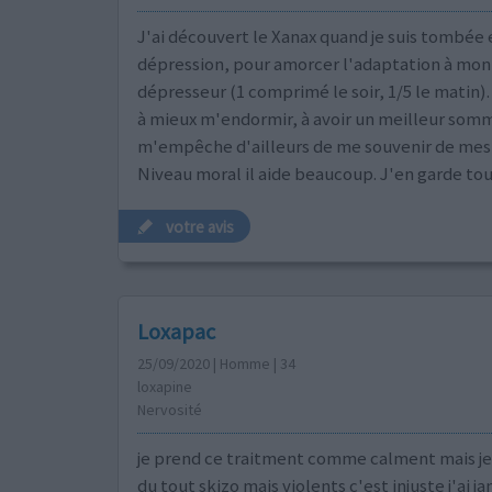
J'ai découvert le Xanax quand je suis tombée 
dépression, pour amorcer l'adaptation à mon 
dépresseur (1 comprimé le soir, 1/5 le matin). 
à mieux m'endormir, à avoir un meilleur somme
m'empêche d'ailleurs de me souvenir de mes 
Niveau moral il aide beaucoup. J'en garde tou
votre avis
Loxapac
25/09/2020 | Homme | 34
loxapine
Nervosité
je prend ce traitment comme calment mais je 
du tout skizo mais violents c'est injuste j'ai j