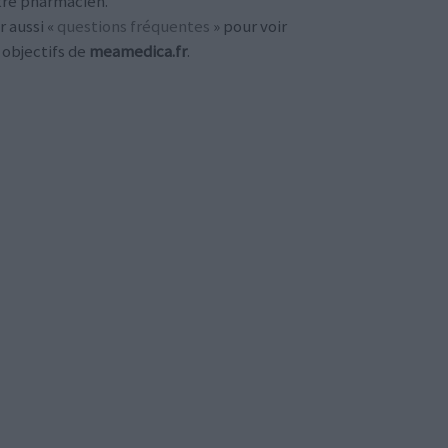
tre pharmacien.
r aussi «
questions fréquentes
» pour voir
 objectifs de
meamedica.fr
.