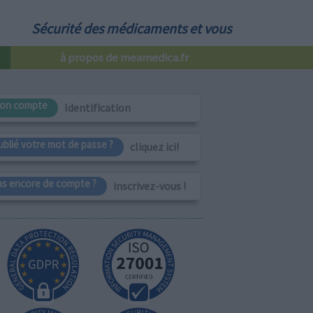
Sécurité des médicaments et vous
à propos de meamedica.fr
on compte
Identification
ublié votre mot de passe ?
cliquez ici!
as encore de compte ?
inscrivez-vous !