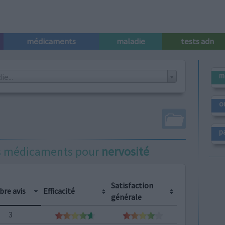
médicaments
maladie
tests adn
m
e...
o
p
es médicaments pour
nervosité
Satisfaction
re avis
Efficacité
générale
3