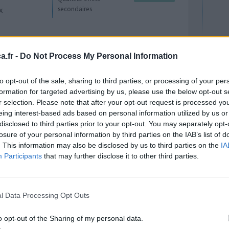
x
secondaires
.fr -
Do Not Process My Personal Information
to opt-out of the sale, sharing to third parties, or processing of your per
formation for targeted advertising by us, please use the below opt-out s
r selection. Please note that after your opt-out request is processed y
eing interest-based ads based on personal information utilized by us or
disclosed to third parties prior to your opt-out. You may separately opt-
losure of your personal information by third parties on the IAB’s list of
. This information may also be disclosed by us to third parties on the
IA
 quelque
Efficacité
Participants
that may further disclose it to other third parties.
pporte plus
Quantité effets
it pour ça à
secondaires
 a donc
l Data Processing Opt Outs
o opt-out of the Sharing of my personal data.