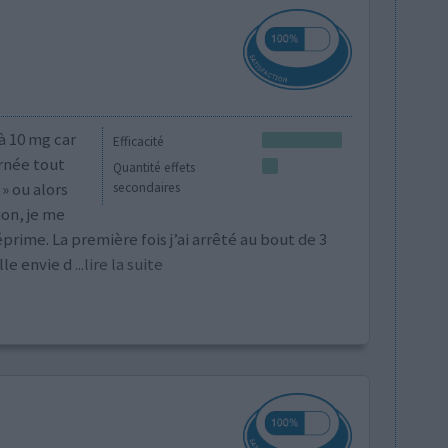
à 10 mg car
Efficacité
urnée tout
Quantité effets
» ou alors
secondaires
on, je me
rime. La première fois j’ai arrêté au bout de 3
lle envie d
...lire la suite