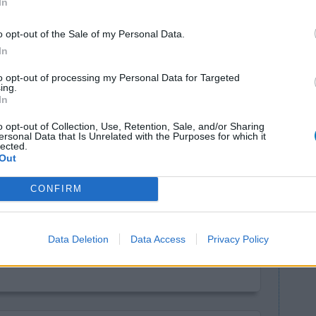
In
o opt-out of the Sale of my Personal Data.
In
to opt-out of processing my Personal Data for Targeted
ing.
In
o opt-out of Collection, Use, Retention, Sale, and/or Sharing
ersonal Data that Is Unrelated with the Purposes for which it
rise de nerf
lected.
Efficacité
Out
vement ce
Quantité effets
ormais tout
secondaires
CONFIRM
s m'en
l pas lavé, ne pas reconnaitre ma soeur , envoyer
hien e
...lire la suite
Data Deletion
Data Access
Privacy Policy