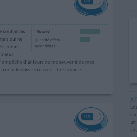
e souhaitais
Efficacité
mais qui ne
Quantité effets
est moins
secondaires
à mieux
m'empêche d'ailleurs de me souvenir de mes
Ca m'aide aussi en cas de
...lire la suite
AT
Les
se
ut
tou