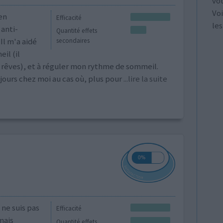
vo
Voi
en
Efficacité
les
anti-
Quantité effets
Il m'a aidé
secondaires
il (il
rêves), et à réguler mon rythme de sommeil.
jours chez moi au cas où, plus pour
...lire la suite
ne suis pas
Efficacité
amais
Quantité effets