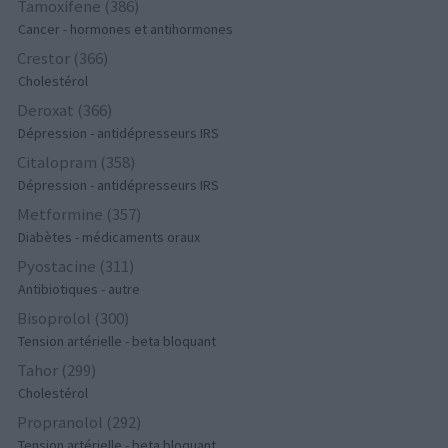
Tamoxifene (386)
Cancer - hormones et antihormones
Crestor (366)
Cholestérol
Deroxat (366)
Dépression - antidépresseurs IRS
Citalopram (358)
Dépression - antidépresseurs IRS
Metformine (357)
Diabètes - médicaments oraux
Pyostacine (311)
Antibiotiques - autre
Bisoprolol (300)
Tension artérielle - beta bloquant
Tahor (299)
Cholestérol
Propranolol (292)
Tension artérielle - beta bloquant