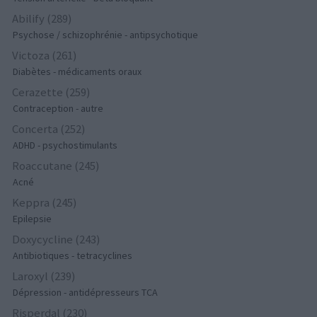
Abilify (289)
Psychose / schizophrénie - antipsychotique
Victoza (261)
Diabètes - médicaments oraux
Cerazette (259)
Contraception - autre
Concerta (252)
ADHD - psychostimulants
Roaccutane (245)
Acné
Keppra (245)
Epilepsie
Doxycycline (243)
Antibiotiques - tetracyclines
Laroxyl (239)
Dépression - antidépresseurs TCA
Risperdal (230)