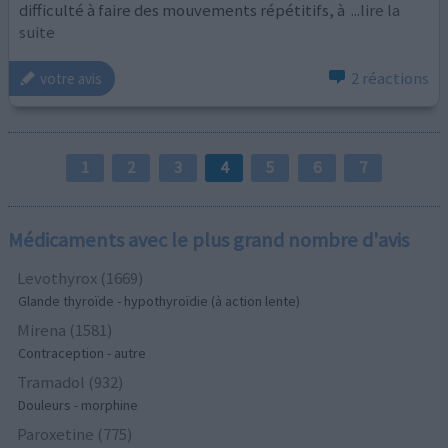
difficulté à faire des mouvements répétitifs, à
...lire la
suite
2 réactions
votre avis
1
2
3
4
5
6
7
Médicaments avec le plus grand nombre d'avis
Levothyrox (1669)
Glande thyroïde - hypothyroïdie (à action lente)
Mirena (1581)
Contraception - autre
Tramadol (932)
Douleurs - morphine
Paroxetine (775)