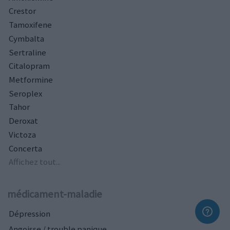
Crestor
Tamoxifene
Cymbalta
Sertraline
Citalopram
Metformine
Seroplex
Tahor
Deroxat
Victoza
Concerta
Affichez tout...
médicament-maladie
Dépression
Angoisse / trouble panique