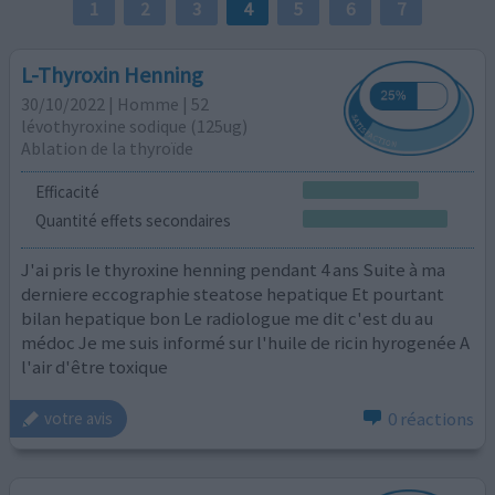
1
2
3
4
5
6
7
L-Thyroxin Henning
30/10/2022 | Homme | 52
lévothyroxine sodique (125ug)
Ablation de la thyroïde
Efficacité
Quantité effets secondaires
J'ai pris le thyroxine henning pendant 4 ans Suite à ma
derniere eccographie steatose hepatique Et pourtant
bilan hepatique bon Le radiologue me dit c'est du au
médoc Je me suis informé sur l'huile de ricin hyrogenée A
l'air d'être toxique
0 réactions
votre avis