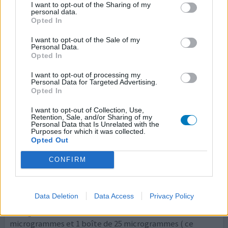
génération.. tout allait bien ! Passage au Levothyrox
I want to opt-out of the Sharing of my
personal data.
nouvelle génération, 3mois de prise et je me suis
Opted In
retrouvée aux urgences !! arrêt du traitement.. passage
au L -thyroxine, difficultés à doser, TSH en montagne
I want to opt-out of the Sale of my
russe et depuis 1 an, malaise, vomissements,
Personal Data.
Opted In
palpitations, t
...lire la suite
I want to opt-out of processing my
1 Réaction
Personal Data for Targeted Advertising.
votre avis
Opted In
I want to opt-out of Collection, Use,
Retention, Sale, and/or Sharing of my
L-Thyroxin Henning
Personal Data that Is Unrelated with the
Purposes for which it was collected.
22/01/2022 | Femme | 59
Opted Out
lévothyroxine sodique (112,5)
Hypothyroïdie
CONFIRM
Efficacité
Quantité effets secondaires
Data Deletion
Data Access
Privacy Policy
Changement de boîtes : habituellement 1 boîte de 100
microgrammes et 1 boîte de 25 microgrammes ( ce