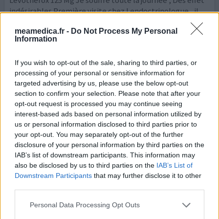
Levotherox 125 Mg Je souffre toute la journée , Des effet
indésirables Première visite chez l endoctrinologue , il
m’a consulté et m’a dit de patienter jusqu’à l effet du
meamedica.fr -
Do Not Process My Personal
Médicaments, car y’a pas mieux Que cette molécule
Information
Comme je suis hypertendu et je prend des Médicaments
pour la tension Je souffre encore plus ,
...lire la suite
If you wish to opt-out of the sale, sharing to third parties, or
processing of your personal or sensitive information for
0 réactions
votre avis
targeted advertising by us, please use the below opt-out
section to confirm your selection. Please note that after your
opt-out request is processed you may continue seeing
L-Thyroxin Henning
interest-based ads based on personal information utilized by
us or personal information disclosed to third parties prior to
20/04/2022 | Femme | 58
your opt-out. You may separately opt-out of the further
lévothyroxine sodique (100ug)
disclosure of your personal information by third parties on the
Ablation de la thyroïde
IAB’s list of downstream participants. This information may
also be disclosed by us to third parties on the
IAB’s List of
Efficacité
Downstream Participants
that may further disclose it to other
Quantité effets secondaires
third parties.
Sans thyroïde depuis 2004 ( traitement iode
Personal Data Processing Opt Outs
31)l'endocrinologue m'a prescrit du Levothyrox ancienne