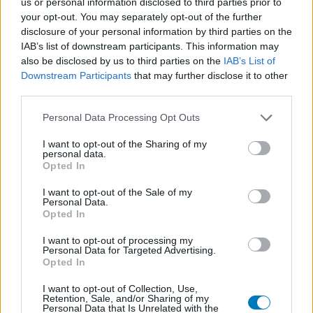
us or personal information disclosed to third parties prior to
your opt-out. You may separately opt-out of the further
disclosure of your personal information by third parties on the
Les évaluations de cette page sont écrites par les utilisateurs
IAB’s list of downstream participants. This information may
eux-mêmes ; ces avis sont d’abord lus, et éventuellement
also be disclosed by us to third parties on the
IAB’s List of
adaptés afin de répondre à nos standards en ce qui concerne
Downstream Participants
that may further disclose it to other
l’évaluation d’un médicament, avant d’être approuvés. Pour
third parties.
partager des évaluations, il n’est pas nécessaire de posséder
des connaissances médicales. De cette façon, les évaluations
Personal Data Processing Opt Outs
reflètent seulement une image fidèle des expériences propres
aux utilisateurs et pas celle du propriétaire de ce site web.
I want to opt-out of the Sharing of my
personal data.
N’oubliez-pas que les expériences peuvent varier selon les
Opted In
individus et que pour tout avis médical, il faut toujours prendre
contact avec votre médecin ou votre pharmacien.
I want to opt-out of the Sale of my
Personal Data.
Opted In
I want to opt-out of processing my
Personal Data for Targeted Advertising.
Opted In
I want to opt-out of Collection, Use,
Retention, Sale, and/or Sharing of my
Personal Data that Is Unrelated with the