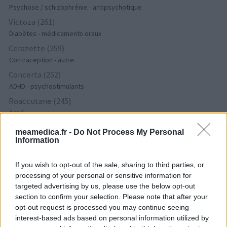
Psychose / schizophrénie - antipsychotique
Victoza (261)
Diabètes - médicaments oraux
Cerazette (259)
Contraception - autre
Concerta (252)
ADHD - psychostimulants
Roaccutane (245)
Acné
Keppra (245)
meamedica.fr -
Do Not Process My Personal
Epilepsie
Information
Doxycycline (243)
If you wish to opt-out of the sale, sharing to third parties, or
Antibiotiques - tetracyclines
processing of your personal or sensitive information for
Laroxyl (239)
targeted advertising by us, please use the below opt-out
Dépression - antidépresseurs TCA
section to confirm your selection. Please note that after your
Risperdal (230)
opt-out request is processed you may continue seeing
Psychose / schizophrénie - antipsychotique
interest-based ads based on personal information utilized by