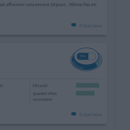
it affronter cela encore 10 jours .. Même Pas en
0 réactions
el
Efficacité
Quantité effets
secondaires
0 réactions