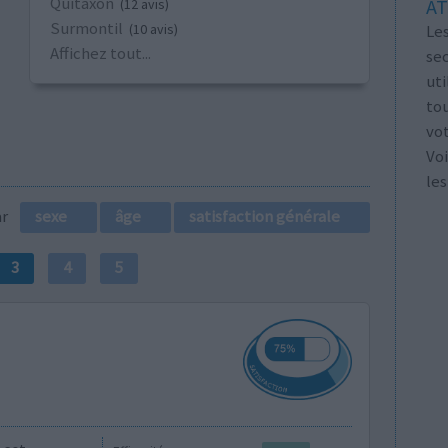
Quitaxon
AT
(12 avis)
Surmontil
Les
(10 avis)
Affichez tout...
se
ut
tou
vo
Voi
les
par
sexe
âge
satisfaction générale
3
4
5