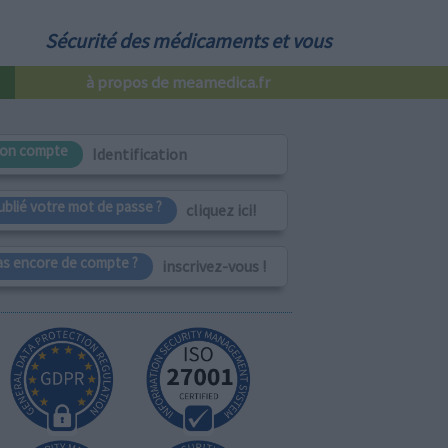
Sécurité des médicaments et vous
à propos de meamedica.fr
on compte
Identification
ublié votre mot de passe ?
cliquez ici!
as encore de compte ?
inscrivez-vous !