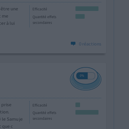
-être une
Efficacité
t me
Quantité effets
er à lui
secondaires
0 réactions
 prise
Efficacité
tion.
Quantité effets
 le Samu je
secondaires
t que c