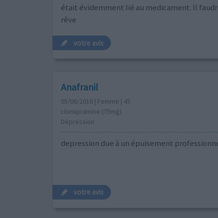
était évidemment lié au medicament. Il faudra
rêve
votre avis
Anafranil
05/06/2016 | Femme | 45
clomipramine (75mg)
Dépression
depression due à un épuisement professionn
votre avis