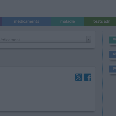
médicaments
maladie
tests adn
m
édicament...
o
p