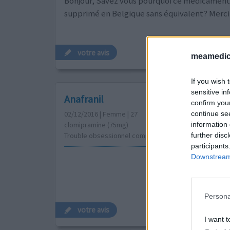
Bonjour, Savez vous pourquoi ce médicament
supprimé en Belgique sans équivalent? Merci
votre avis
meamedica
If you wish 
sensitive in
Anafranil
confirm you
continue se
02/12/2016 | Femme | 27
information 
clomipramine (75mg)
further disc
Trouble obsessionnel compulsif (TOC)
participants
Downstream 
Persona
votre avis
I want t