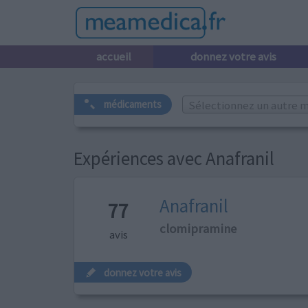
accueil
donnez votre avis
Sélectionnez un autre m
médicaments
Expériences avec Anafranil
Anafranil
77
clomipramine
avis
donnez votre avis