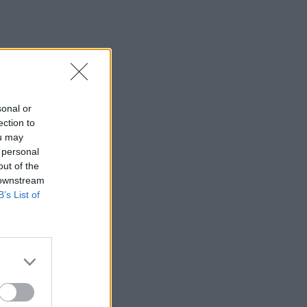
sonal or
ection to
ou may
 personal
out of the
 downstream
B’s List of