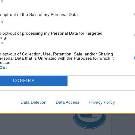
In
o opt-out of the Sale of my Personal Data.
In
to opt-out of processing my Personal Data for Targeted
ing.
In
Efficacité
o opt-out of Collection, Use, Retention, Sale, and/or Sharing
ersonal Data that Is Unrelated with the Purposes for which it
Quantité effets
lected.
secondaires
Out
CONFIRM
0 réactions
Data Deletion
Data Access
Privacy Policy