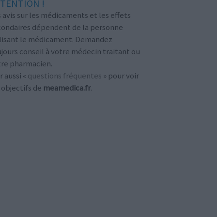
TENTION !
 avis sur les médicaments et les effets
condaires dépendent de la personne
ilisant le médicament. Demandez
jours conseil à votre médecin traitant ou
tre pharmacien.
r aussi «
questions fréquentes
» pour voir
 objectifs de
meamedica.fr
.