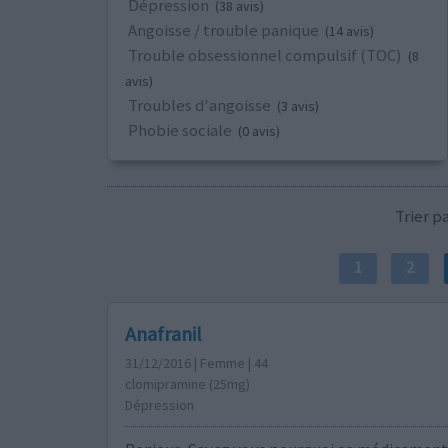
Dépression
(38 avis)
Angoisse / trouble panique
(14 avis)
Trouble obsessionnel compulsif (TOC)
(8
avis)
Troubles d'angoisse
(3 avis)
Phobie sociale
(0 avis)
Trier 
1
2
Anafranil
31/12/2016 | Femme | 44
clomipramine (25mg)
Dépression