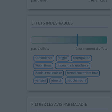
pas d'effet
très efficace
EFFETS INDÉSIRABLES
pas d'effets
énormement d'effets
somnolence
fatigue
constipation
Vision floue
raideur de la mâchoire
douleur musculaire
tremblement des bras
vertiges
étourdi
bouche sèche
FILTRER LES AVIS PAR MALADIE