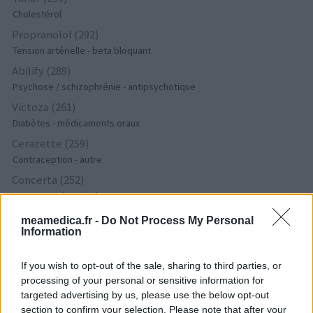
Cholestérol
Propranolol (292)
Tension artérielle - beta bloquant
Abilify (289)
Psychose / schizophrénie - antipsychotique
Victoza (261)
Diabètes - médicaments oraux
Cerazette (259)
Contraception - autre
Concerta (252)
ADHD - psychostimulants
Roaccutane (245)
meamedica.fr -
Do Not Process My Personal
Information
Acné
Keppra (245)
If you wish to opt-out of the sale, sharing to third parties, or
Epilepsie
processing of your personal or sensitive information for
Doxycycline (243)
targeted advertising by us, please use the below opt-out
Antibiotiques - tetracyclines
section to confirm your selection. Please note that after your