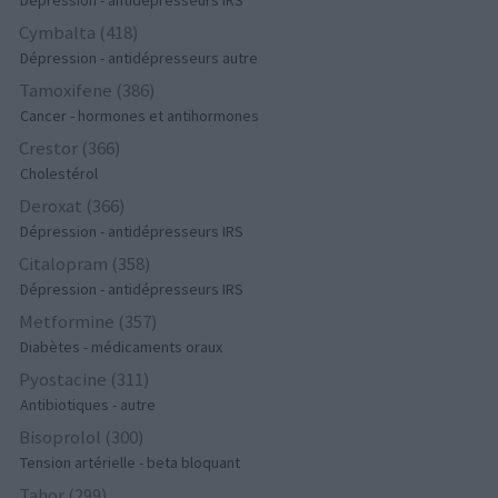
Dépression - antidépresseurs IRS
Cymbalta (418)
Dépression - antidépresseurs autre
Tamoxifene (386)
Cancer - hormones et antihormones
Crestor (366)
Cholestérol
Deroxat (366)
Dépression - antidépresseurs IRS
Citalopram (358)
Dépression - antidépresseurs IRS
Metformine (357)
Diabètes - médicaments oraux
Pyostacine (311)
Antibiotiques - autre
Bisoprolol (300)
Tension artérielle - beta bloquant
Tahor (299)