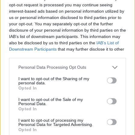
Laroxyl (239)
opt-out request is processed you may continue seeing
interest-based ads based on personal information utilized by
Dépression - antidépresseurs TCA
us or personal information disclosed to third parties prior to
Risperdal (230)
your opt-out. You may separately opt-out of the further
Psychose / schizophrénie - antipsychotique
disclosure of your personal information by third parties on the
IAB’s list of downstream participants. This information may
also be disclosed by us to third parties on the
IAB’s List of
Les évaluations de cette page sont écrites par les utilisateurs
Downstream Participants
that may further disclose it to other
eux-mêmes ; ces avis sont d’abord lus, et éventuellement
third parties.
adaptés afin de répondre à nos standards en ce qui concerne
Personal Data Processing Opt Outs
l’évaluation d’un médicament, avant d’être approuvés. Pour
partager des évaluations, il n’est pas nécessaire de posséder
I want to opt-out of the Sharing of my
des connaissances médicales. De cette façon, les évaluations
personal data.
reflètent seulement une image fidèle des expériences propres
Opted In
aux utilisateurs et pas celle du propriétaire de ce site web.
I want to opt-out of the Sale of my
N’oubliez-pas que les expériences peuvent varier selon les
Personal Data.
individus et que pour tout avis médical, il faut toujours prendre
Opted In
contact avec votre médecin ou votre pharmacien.
I want to opt-out of processing my
Personal Data for Targeted Advertising.
Opted In