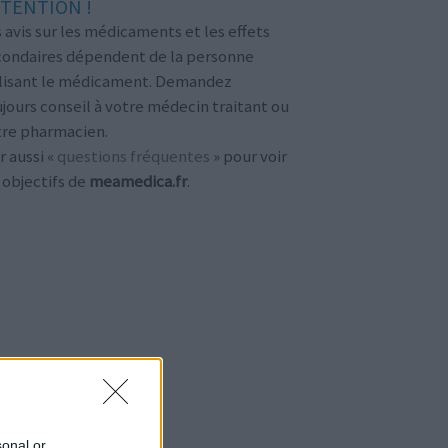
TENTION !
 avis sur les médicaments et les effets
condaires dépendent de la personne
ilisant le médicament. Demandez
jours conseil à votre médecin traitant ou
tre pharmacien.
r aussi «
questions fréquentes
» pour voir
 objectifs de
meamedica.fr
.
sonal or