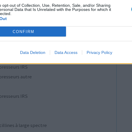
o opt-out of Collection, Use, Retention, Sale, and/or Sharing
ersonal Data that Is Unrelated with the Purposes for which it
1
lected.
Out
 d'avis
CONFIRM
pothyroïdie (à action lente)
re
Data Deletion
Data Access
Privacy Policy
e
presseurs IRS
presseurs autre
presseurs IRS
cillines à large spectre