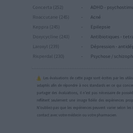
Concerta (252)
-
ADHD - psychostim
Roaccutane (245)
-
Acné
Keppra (245)
-
Epilepsie
Doxycycline (243)
-
Antibiotiques - tetr
Laroxyl (239)
-
Dépression - antidé
Risperdal (230)
-
Psychose / schizoph
Les évaluations de cette page sont écrites par les util
adaptés afin de répondre à nos standards en ce qui conce
partager des évaluations, il n’est pas nécessaire de possé
reflètent seulement une image fidèle des expériences propr
N’oubliez-pas que les expériences peuvent varier selon les 
contact avec votre médecin ou votre pharmacien.