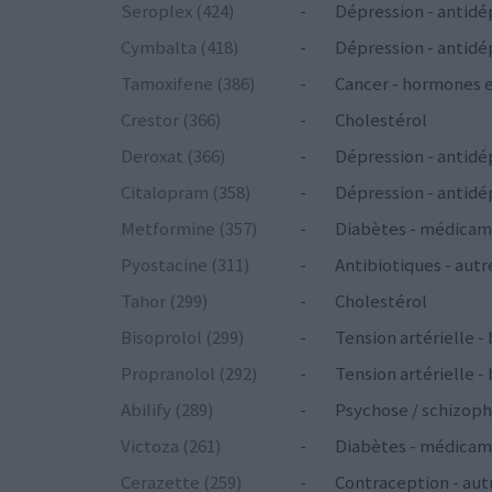
Seroplex (424)
-
Dépression - antidé
Cymbalta (418)
-
Dépression - antidé
Tamoxifene (386)
-
Cancer - hormones 
Crestor (366)
-
Cholestérol
Deroxat (366)
-
Dépression - antidé
Citalopram (358)
-
Dépression - antidé
Metformine (357)
-
Diabètes - médicam
Pyostacine (311)
-
Antibiotiques - autr
Tahor (299)
-
Cholestérol
Bisoprolol (299)
-
Tension artérielle -
Propranolol (292)
-
Tension artérielle -
Abilify (289)
-
Psychose / schizoph
Victoza (261)
-
Diabètes - médicam
Cerazette (259)
-
Contraception - aut