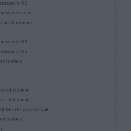
presseurs IRS
presseurs autre
et antihormones
presseurs IRS
presseurs IRS
ents oraux
e
 beta bloquant
 beta bloquant
rénie - antipsychotique
ents oraux
re