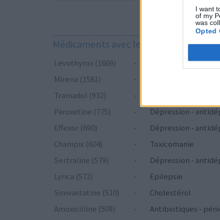
I want t
of my P
was col
Opted 
Médicaments avec le plus grand nombre
Levothyrox (1669)
-
Glande thyroïde - hy
Mirena (1581)
-
Contraception - aut
Tramadol (932)
-
Douleurs - morphin
Paroxetine (775)
-
Dépression - antidé
Effexor (690)
-
Dépression - antidé
Champix (604)
-
Toxicomanie
Sertraline (579)
-
Dépression - antidé
Lyrica (572)
-
Epilepsie
Simvastatine (510)
-
Cholestérol
Amoxicilline (509)
-
Antibiotiques - péni