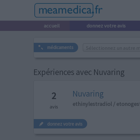
accueil
donnez votre avis
Sélectionnez un autre m
médicaments
Expériences avec Nuvaring
Nuvaring
2
ethinylestradiol / etonoges
avis
donnez votre avis