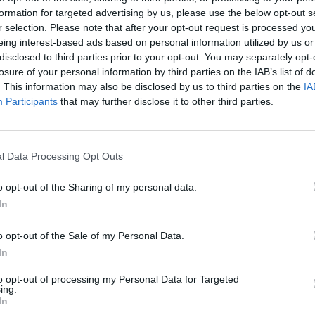
formation for targeted advertising by us, please use the below opt-out s
0 réactions
r selection. Please note that after your opt-out request is processed y
eing interest-based ads based on personal information utilized by us or
disclosed to third parties prior to your opt-out. You may separately opt-
losure of your personal information by third parties on the IAB’s list of
. This information may also be disclosed by us to third parties on the
IA
Participants
that may further disclose it to other third parties.
l Data Processing Opt Outs
e dernier
Efficacité
i. Depuis
Quantité effets
o opt-out of the Sharing of my personal data.
on
secondaires
In
idéale. Il y
e de pilule contraceptive. Le nuvaring avec sa
o opt-out of the Sale of my Personal Data.
is un peu durant les 15
...lire la suite
In
to opt-out of processing my Personal Data for Targeted
1 Réaction
ing.
In