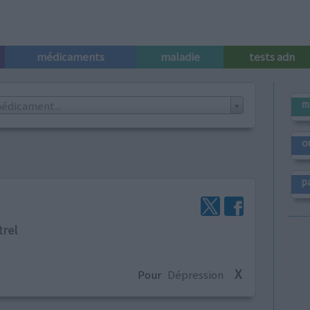
médicaments
maladie
tests adn
m
édicament...
o
p
trel
X
Pour
Dépression