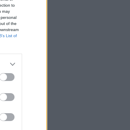
ection to
ou may
 personal
out of the
 downstream
B’s List of