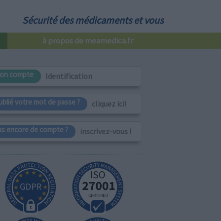
Sécurité des médicaments et vous
à propos de meamedica.fr
on compte
Identification
ublié votre mot de passe ?
cliquez ici!
as encore de compte ?
inscrivez-vous !