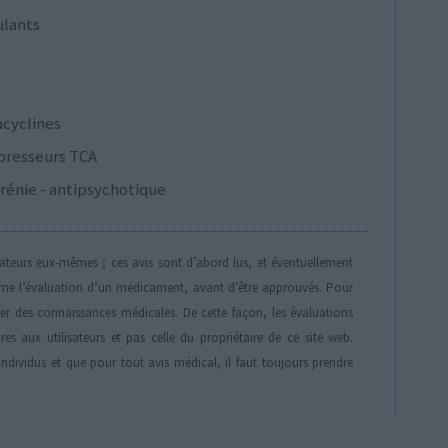
ulants
acyclines
presseurs TCA
rénie - antipsychotique
isateurs eux-mêmes ; ces avis sont d’abord lus, et éventuellement
rne l’évaluation d’un médicament, avant d’être approuvés. Pour
der des connaissances médicales. De cette façon, les évaluations
es aux utilisateurs et pas celle du propriétaire de ce site web.
individus et que pour tout avis médical, il faut toujours prendre