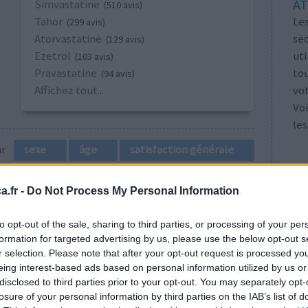
AT
Simvastatine
(510 avis)
Les
Tahor
(299 avis)
se
Atorvastatine
(129 avis)
ut
Ezetrol
(103 avis)
tou
Pravastatine
(94 avis)
vo
Affichez tout...
Voi
les
par
sexe
âge
satisfaction générale
1
.fr -
Do Not Process My Personal Information
to opt-out of the sale, sharing to third parties, or processing of your per
formation for targeted advertising by us, please use the below opt-out s
r selection. Please note that after your opt-out request is processed y
eing interest-based ads based on personal information utilized by us or
disclosed to third parties prior to your opt-out. You may separately opt-
losure of your personal information by third parties on the IAB’s list of