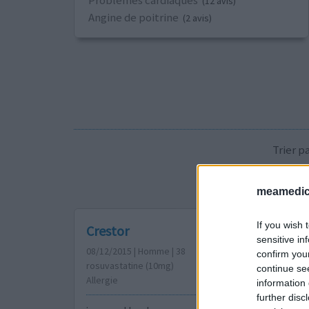
(12 avis)
Angine de poitrine
(2 avis)
Trier 
meamedica
If you wish 
Crestor
sensitive in
08/12/2015 | Homme | 38
confirm you
rosuvastatine (10mg)
continue se
Allergie
information 
further disc