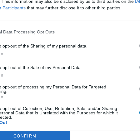
t j ai
Efficacité
. This information may also be disclosed by us to third parties on the
IA
acle le
Participants
that may further disclose it to other third parties.
Quantité effets
fois j en
secondaires
u ce que je
t agir avec les statines j ai essaye cardentiel et
l Data Processing Opt Outs
2
...lire la suite
o opt-out of the Sharing of my personal data.
In
0 réactions
o opt-out of the Sale of my Personal Data.
In
1
to opt-out of processing my Personal Data for Targeted
ing.
 d'avis
In
pothyroïdie (à action lente)
o opt-out of Collection, Use, Retention, Sale, and/or Sharing
ersonal Data that Is Unrelated with the Purposes for which it
re
lected.
Out
e
presseurs IRS
CONFIRM