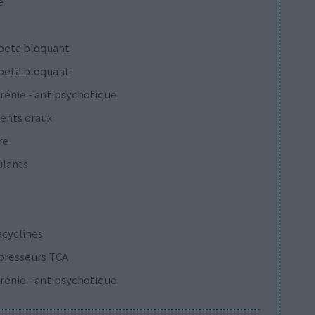
e
 beta bloquant
 beta bloquant
rénie - antipsychotique
ents oraux
re
ulants
acyclines
presseurs TCA
rénie - antipsychotique