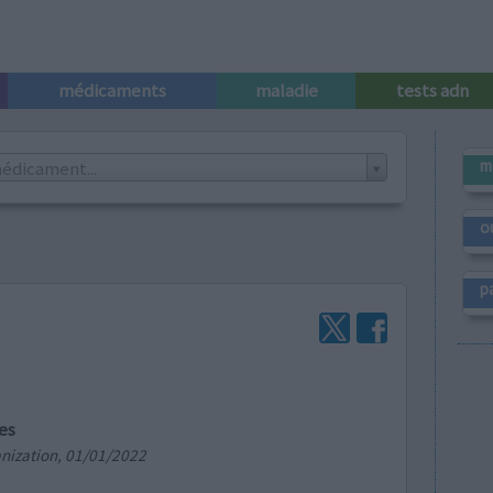
médicaments
maladie
tests adn
m
édicament...
o
p
es
nization, 01/01/2022