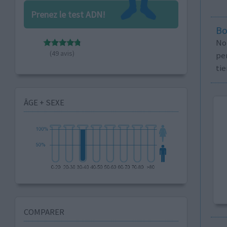
Prenez le test ADN!
Bo
No
(49 avis)
per
tie
ÂGE + SEXE
COMPARER