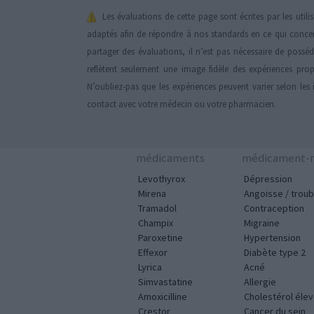
Les évaluations de cette page sont écrites par les util
adaptés afin de répondre à nos standards en ce qui conce
partager des évaluations, il n’est pas nécessaire de possé
reflètent seulement une image fidèle des expériences propr
N’oubliez-pas que les expériences peuvent varier selon les 
contact avec votre médecin ou votre pharmacien.
médicaments
médicament-m
Levothyrox
Dépression
Mirena
Angoisse / troub
Tramadol
Contraception
Champix
Migraine
Paroxetine
Hypertension
Effexor
Diabète type 2
Lyrica
Acné
Simvastatine
Allergie
Amoxicilline
Cholestérol éle
Crestor
Cancer du sein