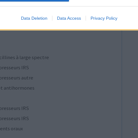
presseurs autre
Data Deletion
Data Access
Privacy Policy
presseurs IRS
cillines à large spectre
presseurs IRS
presseurs autre
et antihormones
presseurs IRS
presseurs IRS
ents oraux