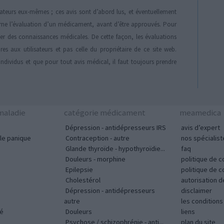
isateurs eux-mêmes ; ces avis sont d’abord lus, et éventuellement
rne l’évaluation d’un médicament, avant d’être approuvés. Pour
der des connaissances médicales. De cette façon, les évaluations
es aux utilisateurs et pas celle du propriétaire de ce site web.
individus et que pour tout avis médical, il faut toujours prendre
aladie
catégorie médicament
meamedica
Dépression - antidépresseurs IRS
avis d’expert
le panique
Contraception - autre
nos spécialist
Glande thyroïde - hypothyroïdie...
faq
Douleurs - morphine
politique de c
Epilepsie
politique de 
Cholestérol
autorisation 
Dépression - antidépresseurs
disclaimer
autre
les condition
vé
Douleurs
liens
Psychose / schizophrénie - anti...
plan du site