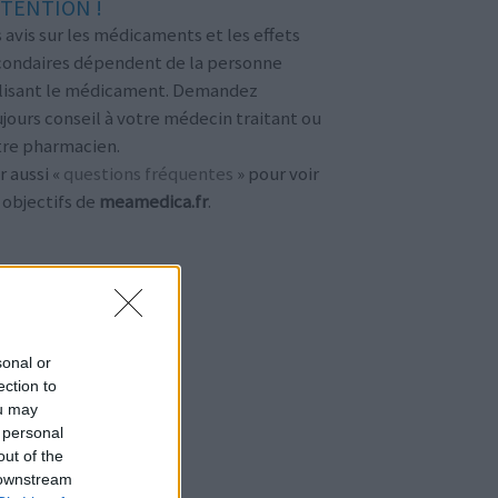
TENTION !
 avis sur les médicaments et les effets
condaires dépendent de la personne
ilisant le médicament. Demandez
jours conseil à votre médecin traitant ou
tre pharmacien.
r aussi «
questions fréquentes
» pour voir
 objectifs de
meamedica.fr
.
sonal or
ection to
ou may
 personal
out of the
 downstream