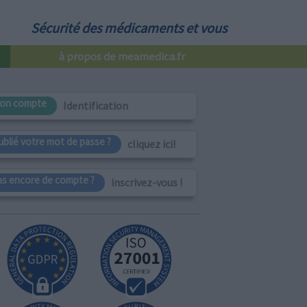
Sécurité des médicaments et vous
à propos de meamedica.fr
on compte
Identification
ublié votre mot de passe ?
cliquez ici!
as encore de compte ?
inscrivez-vous !