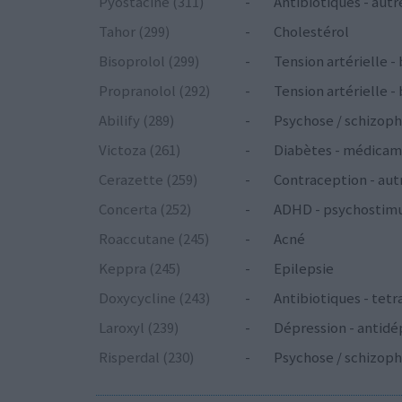
Pyostacine (311)
-
Antibiotiques - autr
Tahor (299)
-
Cholestérol
Bisoprolol (299)
-
Tension artérielle -
Propranolol (292)
-
Tension artérielle -
Abilify (289)
-
Psychose / schizoph
Victoza (261)
-
Diabètes - médicam
Cerazette (259)
-
Contraception - aut
Concerta (252)
-
ADHD - psychostim
Roaccutane (245)
-
Acné
Keppra (245)
-
Epilepsie
Doxycycline (243)
-
Antibiotiques - tetr
Laroxyl (239)
-
Dépression - antidé
Risperdal (230)
-
Psychose / schizoph