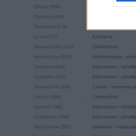
Effexor (690)
-
Dépression - antidé
Champix (604)
-
Toxicomanie
Sertraline (579)
-
Dépression - antidé
Lyrica (572)
-
Epilepsie
Simvastatine (510)
-
Cholestérol
Amoxicilline (509)
-
Antibiotiques - péni
Seroplex (424)
-
Dépression - antidé
Cymbalta (418)
-
Dépression - antidé
Tamoxifene (386)
-
Cancer - hormones 
Crestor (366)
-
Cholestérol
Deroxat (366)
-
Dépression - antidé
Citalopram (358)
-
Dépression - antidé
Metformine (357)
-
Diabètes - médicam