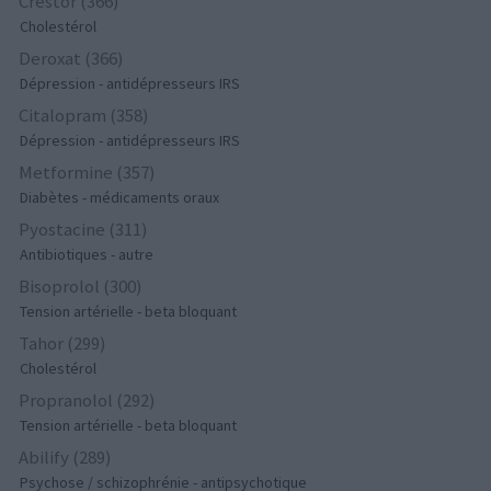
Crestor (366)
Cholestérol
Deroxat (366)
Dépression - antidépresseurs IRS
Citalopram (358)
Dépression - antidépresseurs IRS
Metformine (357)
Diabètes - médicaments oraux
Pyostacine (311)
Antibiotiques - autre
Bisoprolol (300)
Tension artérielle - beta bloquant
Tahor (299)
Cholestérol
Propranolol (292)
Tension artérielle - beta bloquant
Abilify (289)
Psychose / schizophrénie - antipsychotique