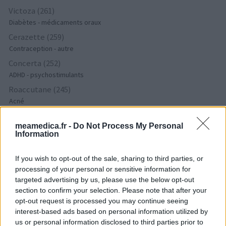
Victoza (261)
Diabètes - médicaments oraux
Cerazette (259)
Contraception - autre
Concerta (252)
ADHD - psychostimulants
Roaccutane (245)
Acné
Keppra (245)
meamedica.fr -
Do Not Process My Personal
Epilepsie
Information
Doxycycline (243)
Antibiotiques - tetracyclines
If you wish to opt-out of the sale, sharing to third parties, or
Laroxyl (239)
processing of your personal or sensitive information for
Dépression - antidépresseurs TCA
targeted advertising by us, please use the below opt-out
section to confirm your selection. Please note that after your
Risperdal (230)
opt-out request is processed you may continue seeing
Psychose / schizophrénie - antipsychotique
interest-based ads based on personal information utilized by
us or personal information disclosed to third parties prior to