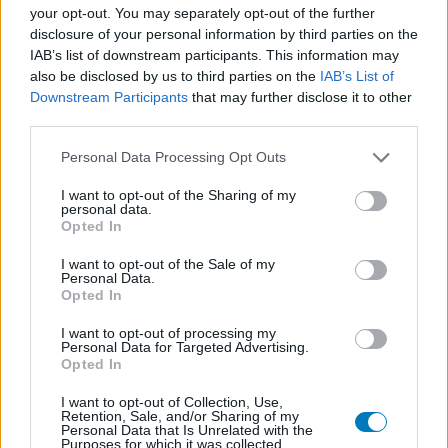
your opt-out. You may separately opt-out of the further
Les évaluations de cette page sont écrites par les utilisateurs
disclosure of your personal information by third parties on the
eux-mêmes ; ces avis sont d’abord lus, et éventuellement
IAB’s list of downstream participants. This information may
adaptés afin de répondre à nos standards en ce qui concerne
also be disclosed by us to third parties on the
IAB’s List of
l’évaluation d’un médicament, avant d’être approuvés. Pour
Downstream Participants
that may further disclose it to other
partager des évaluations, il n’est pas nécessaire de posséder
third parties.
des connaissances médicales. De cette façon, les évaluations
Personal Data Processing Opt Outs
reflètent seulement une image fidèle des expériences propres
aux utilisateurs et pas celle du propriétaire de ce site web.
I want to opt-out of the Sharing of my
N’oubliez-pas que les expériences peuvent varier selon les
personal data.
individus et que pour tout avis médical, il faut toujours prendre
Opted In
contact avec votre médecin ou votre pharmacien.
I want to opt-out of the Sale of my
Personal Data.
Opted In
I want to opt-out of processing my
Personal Data for Targeted Advertising.
Opted In
I want to opt-out of Collection, Use,
Retention, Sale, and/or Sharing of my
Personal Data that Is Unrelated with the
Purposes for which it was collected.