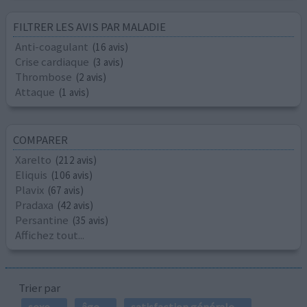
FILTRER LES AVIS PAR MALADIE
Anti-coagulant
(16 avis)
Crise cardiaque
(3 avis)
Thrombose
(2 avis)
Attaque
(1 avis)
COMPARER
Xarelto
(212 avis)
Eliquis
(106 avis)
Plavix
(67 avis)
Pradaxa
(42 avis)
Persantine
(35 avis)
Affichez tout...
Trier par
sexe
âge
satisfaction générale