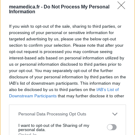
Les évaluations de cette page sont écrites par les utilisateurs
meamedica.fr -
Do Not Process My Personal
Information
eux-mêmes ; ces avis sont d’abord lus, et éventuellement
adaptés afin de répondre à nos standards en ce qui concerne
l’évaluation d’un médicament, avant d’être approuvés. Pour
If you wish to opt-out of the sale, sharing to third parties, or
processing of your personal or sensitive information for
partager des évaluations, il n’est pas nécessaire de posséder
targeted advertising by us, please use the below opt-out
des connaissances médicales. De cette façon, les évaluations
section to confirm your selection. Please note that after your
reflètent seulement une image fidèle des expériences propres
opt-out request is processed you may continue seeing
aux utilisateurs et pas celle du propriétaire de ce site web.
interest-based ads based on personal information utilized by
N’oubliez-pas que les expériences peuvent varier selon les
us or personal information disclosed to third parties prior to
individus et que pour tout avis médical, il faut toujours prendre
your opt-out. You may separately opt-out of the further
contact avec votre médecin ou votre pharmacien.
disclosure of your personal information by third parties on the
IAB’s list of downstream participants. This information may
also be disclosed by us to third parties on the
IAB’s List of
Downstream Participants
that may further disclose it to other
third parties.
Personal Data Processing Opt Outs
I want to opt-out of the Sharing of my
personal data.
Opted In