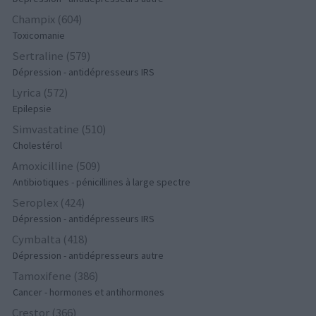
Champix (604)
Toxicomanie
Sertraline (579)
Dépression - antidépresseurs IRS
Lyrica (572)
Epilepsie
Simvastatine (510)
Cholestérol
Amoxicilline (509)
Antibiotiques - pénicillines à large spectre
Seroplex (424)
Dépression - antidépresseurs IRS
Cymbalta (418)
Dépression - antidépresseurs autre
Tamoxifene (386)
Cancer - hormones et antihormones
Crestor (366)