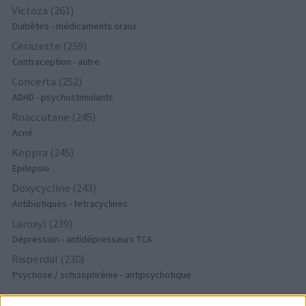
Victoza (261)
Diabètes - médicaments oraux
Cerazette (259)
Contraception - autre
Concerta (252)
ADHD - psychostimulants
Roaccutane (245)
Acné
Keppra (245)
Epilepsie
Doxycycline (243)
Antibiotiques - tetracyclines
Laroxyl (239)
Dépression - antidépresseurs TCA
Risperdal (230)
Psychose / schizophrénie - antipsychotique