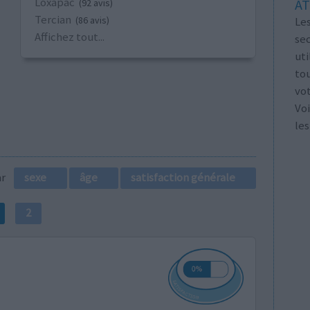
Loxapac
AT
(92 avis)
Tercian
Les
(86 avis)
Affichez tout...
se
ut
tou
vo
Voi
les
par
sexe
âge
satisfaction générale
2