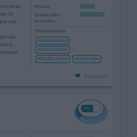
escrire de
Efficacité
exa. Je
Quantité effets
ent une
secondaires
Effets indésirables
tate une
mauvaise humeur
ulté à
sommeil perturbé
spontané,
Difficulté à dormir
muscles raides
0 réactions