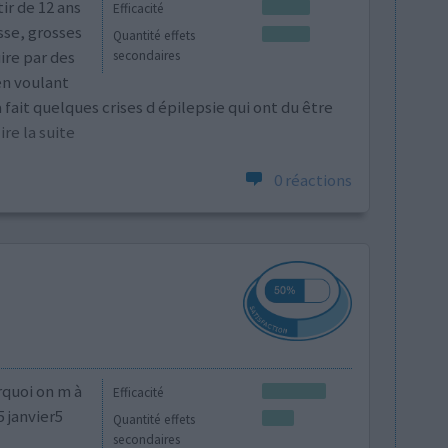
ir de 12 ans
Efficacité
sse, grosses
Quantité effets
ire par des
secondaires
en voulant
 fait quelques crises d épilepsie qui ont du être
.lire la suite
0 réactions
rquoi on m à
Efficacité
5 janvier5
Quantité effets
secondaires