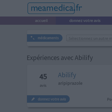
accueil
donnez votre avis
Sélectionnez un autre m
médicaments
Expériences avec Abilify
Abilify
45
aripiprazole
avis
P
donnez votre avis