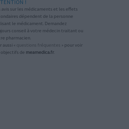
TENTION !
 avis sur les médicaments et les effets
condaires dépendent de la personne
ilisant le médicament. Demandez
jours conseil à votre médecin traitant ou
tre pharmacien.
r aussi «
questions fréquentes
» pour voir
 objectifs de
meamedica.fr
.