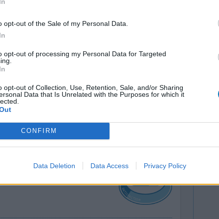
In
o opt-out of the Sale of my Personal Data.
endu compte
Efficacité
In
s psychoses,
Quantité effets
secondaires
to opt-out of processing my Personal Data for Targeted
ing.
 retrouve
Effets indésirables
In
se aider,
jambes sans repos
paranoïa
o opt-out of Collection, Use, Retention, Sale, and/or Sharing
bie. A fuir
ersonal Data that Is Unrelated with the Purposes for which it
anxiété
lected.
Out
0 réactions
CONFIRM
Data Deletion
Data Access
Privacy Policy