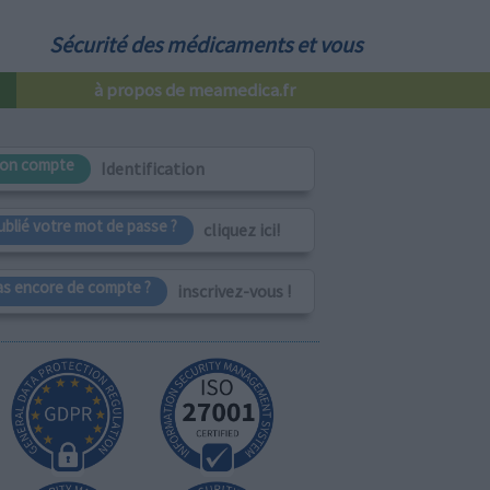
Sécurité des médicaments et vous
à propos de meamedica.fr
on compte
Identification
ublié votre mot de passe ?
cliquez ici!
as encore de compte ?
inscrivez-vous !