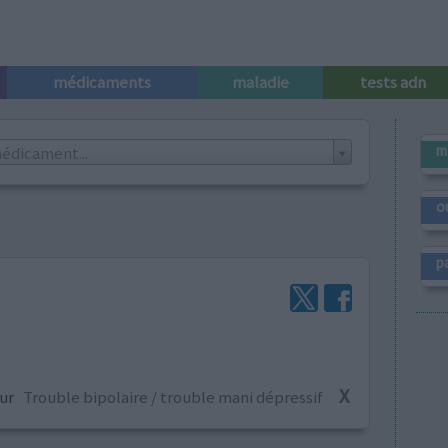
médicaments
maladie
tests adn
m
édicament...
o
p
X
our
Trouble bipolaire / trouble mani dépressif