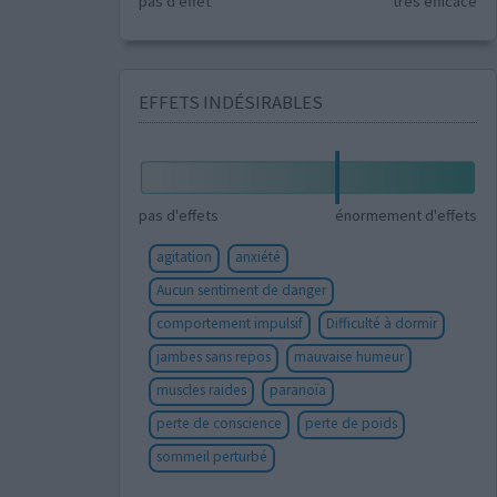
pas d'effet
très efficace
EFFETS INDÉSIRABLES
pas d'effets
énormement d'effets
agitation
anxiété
Aucun sentiment de danger
comportement impulsif
Difficulté à dormir
jambes sans repos
mauvaise humeur
muscles raides
paranoïa
perte de conscience
perte de poids
sommeil perturbé