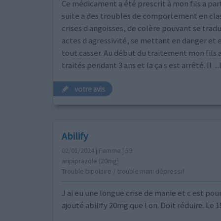
Ce médicament a été prescrit à mon fils a part
suite a des troubles de comportement en cla
crises d angoisses, de colère pouvant se tradu
actes d agressivité, se mettant en danger et 
tout casser. Au début du traitement mon fils a
traités pendant 3 ans et la ça s est arrêté. Il
..
votre avis
Abilify
02/01/2024 | Femme | 59
aripiprazole (20mg)
Trouble bipolaire / trouble mani dépressif
J ai eu une longue crise de manie et c est pou
ajouté abilify 20mg que l on. Doit réduire. Le 1