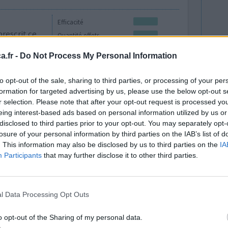
Efficacité
rescrit ce
Quantité effets
taines
secondaires
.fr -
Do Not Process My Personal Information
s qui ont
Effets indésirables
contexte
agitation
perte de conscience
to opt-out of the sale, sharing to third parties, or processing of your per
mportement
formation for targeted advertising by us, please use the below opt-out s
comportement impulsif
n
r selection. Please note that after your opt-out request is processed y
Aucun sentiment de danger
eing interest-based ads based on personal information utilized by us or
disclosed to third parties prior to your opt-out. You may separately opt-
perte de poids
losure of your personal information by third parties on the IAB’s list of
. This information may also be disclosed by us to third parties on the
IA
0 réactions
Participants
that may further disclose it to other third parties.
l Data Processing Opt Outs
o opt-out of the Sharing of my personal data.