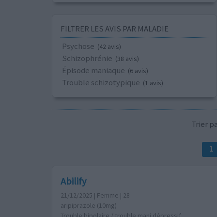
FILTRER LES AVIS PAR MALADIE
Psychose
(42 avis)
Schizophrénie
(38 avis)
Épisode maniaque
(6 avis)
Trouble schizotypique
(1 avis)
Trier 
1
Abilify
21/12/2025 | Femme | 28
aripiprazole (10mg)
Trouble bipolaire / trouble mani dépressif