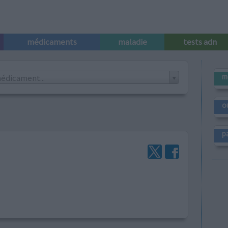
médicaments
maladie
tests adn
m
édicament...
o
p