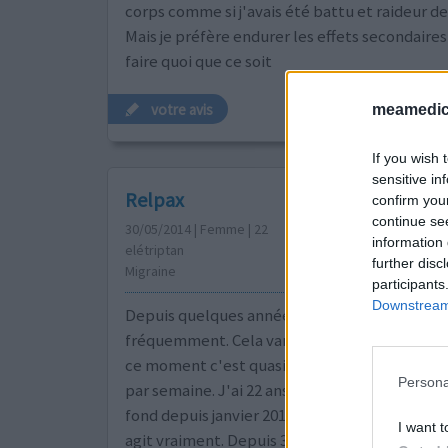
corps comme si j'avais été battu et raideur de
Mais je préfère endurer les effets secondaire
faire quoi que ce soit
votre avis
meamedica
If you wish 
sensitive in
Relpax
confirm you
continue se
30/05/2014 | Femme | 22
information 
elétriptan
further disc
Migraine
participants
Downstream 
Depuis quelques années je fais des migraines 
fréquemment. Cela varie d'une période à l'au
ce moment c'est quasi toutes les semaines, 3 
Persona
par semaine. J'ai 22 ans et je prends un trait
fond depuis janvier 2014, soit 6 mois. Au débu
I want t
agit vraiment. Depuis 3 semaines, on m'a pres