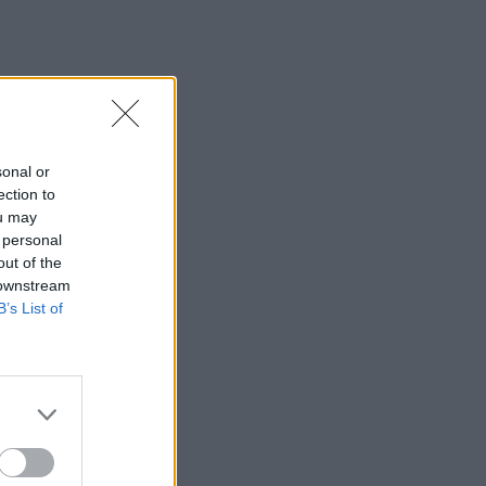
sonal or
ection to
ou may
 personal
out of the
 downstream
B’s List of