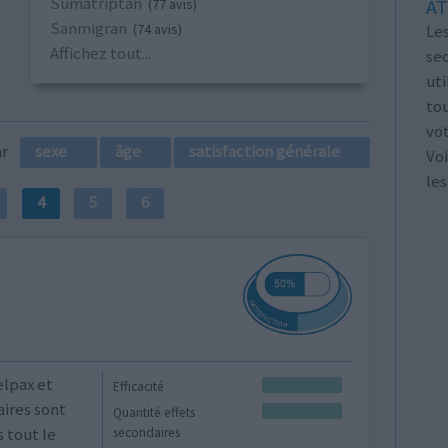
Sumatriptan
AT
(77 avis)
Sanmigran
Les
(74 avis)
Affichez tout...
se
ut
tou
vo
par
sexe
âge
satisfaction générale
Voi
les
4
5
6
elpax et
Efficacité
aires sont
Quantité effets
s tout le
secondaires