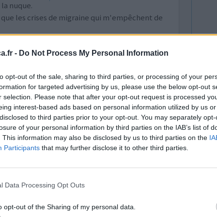
 la nuque.
s que les crises de migraine qui m'empêchent de
0 réactions
.fr -
Do Not Process My Personal Information
to opt-out of the sale, sharing to third parties, or processing of your per
formation for targeted advertising by us, please use the below opt-out s
r selection. Please note that after your opt-out request is processed y
eing interest-based ads based on personal information utilized by us or
disclosed to third parties prior to your opt-out. You may separately opt-
losure of your personal information by third parties on the IAB’s list of
. This information may also be disclosed by us to third parties on the
IA
Participants
that may further disclose it to other third parties.
très
Efficacité
tre, mais en
Quantité effets
à 4 jours
secondaires
l Data Processing Opt Outs
ement de
t, très efficace, je me demande maintenant s'il
o opt-out of the Sharing of my personal data.
crit du profémigr p
...lire la suite