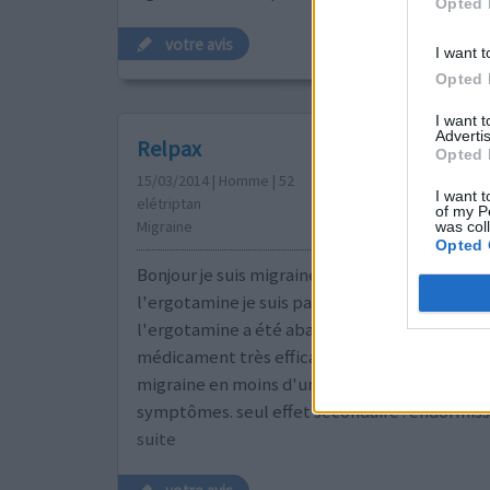
Opted 
votre avis
I want t
Opted 
I want 
Advertis
Relpax
Opted 
15/03/2014 | Homme | 52
I want t
elétriptan
of my P
Migraine
was col
Opted 
Bonjour je suis migraineux depuis 30 ans. D'abo
l'ergotamine je suis passé au Relpax lorsque
l'ergotamine a été abandonnée. Le relpax est
médicament très efficace qui bloque les crise
migraine en moins d'une heure dans mon cas à
symptômes. seul effet secondaire : endormis
suite