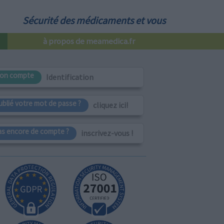
Sécurité des médicaments et vous
à propos de meamedica.fr
on compte
Identification
ublié votre mot de passe ?
cliquez ici!
as encore de compte ?
inscrivez-vous !