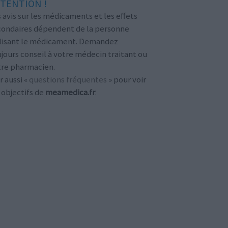
TENTION !
 avis sur les médicaments et les effets
condaires dépendent de la personne
ilisant le médicament. Demandez
jours conseil à votre médecin traitant ou
tre pharmacien.
r aussi «
questions fréquentes
» pour voir
 objectifs de
meamedica.fr
.