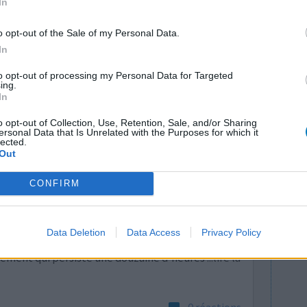
In
0 réactions
o opt-out of the Sale of my Personal Data.
In
to opt-out of processing my Personal Data for Targeted
ing.
In
o opt-out of Collection, Use, Retention, Sale, and/or Sharing
ersonal Data that Is Unrelated with the Purposes for which it
lected.
Out
rd traité à
Efficacité
CONFIRM
Quantité effets
 un
secondaires
s de
Data Deletion
Data Access
Privacy Policy
 condition de le prendre dès les premiers
sement qui persiste une douzaine d'heures
...lire la