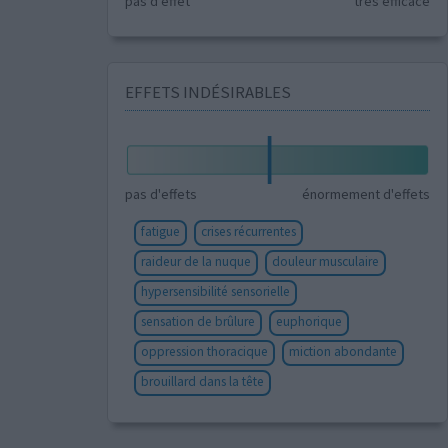
pas d'effet
très efficace
EFFETS INDÉSIRABLES
pas d'effets
énormement d'effets
fatigue
crises récurrentes
raideur de la nuque
douleur musculaire
hypersensibilité sensorielle
sensation de brûlure
euphorique
oppression thoracique
miction abondante
brouillard dans la tête