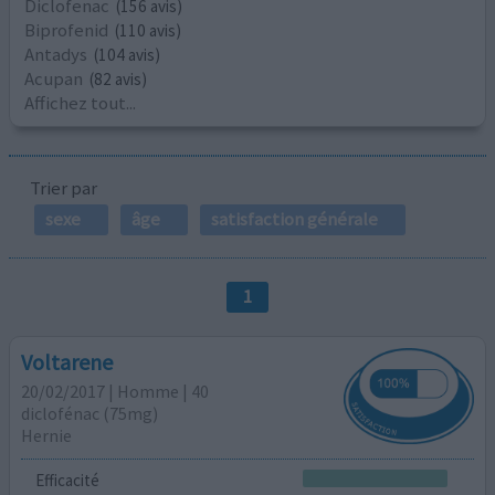
Diclofenac
(156 avis)
Biprofenid
(110 avis)
Antadys
(104 avis)
Acupan
(82 avis)
Affichez tout...
Trier par
sexe
âge
satisfaction générale
1
Voltarene
20/02/2017 | Homme | 40
diclofénac (75mg)
Hernie
Efficacité