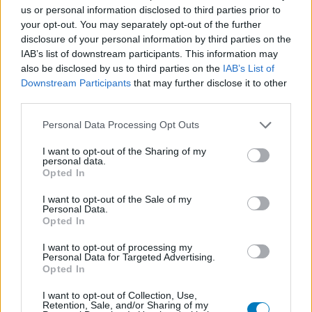
Psychose / schizophrénie - antipsychotique
us or personal information disclosed to third parties prior to
your opt-out. You may separately opt-out of the further
disclosure of your personal information by third parties on the
Les évaluations de cette page sont écrites par les utilisateurs
IAB’s list of downstream participants. This information may
eux-mêmes ; ces avis sont d’abord lus, et éventuellement
also be disclosed by us to third parties on the
IAB’s List of
adaptés afin de répondre à nos standards en ce qui concerne
Downstream Participants
that may further disclose it to other
l’évaluation d’un médicament, avant d’être approuvés. Pour
third parties.
partager des évaluations, il n’est pas nécessaire de posséder
Personal Data Processing Opt Outs
des connaissances médicales. De cette façon, les évaluations
reflètent seulement une image fidèle des expériences propres
I want to opt-out of the Sharing of my
aux utilisateurs et pas celle du propriétaire de ce site web.
personal data.
N’oubliez-pas que les expériences peuvent varier selon les
Opted In
individus et que pour tout avis médical, il faut toujours prendre
I want to opt-out of the Sale of my
contact avec votre médecin ou votre pharmacien.
Personal Data.
Opted In
I want to opt-out of processing my
Personal Data for Targeted Advertising.
Opted In
I want to opt-out of Collection, Use,
Retention, Sale, and/or Sharing of my