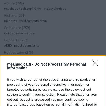
Abilify (289)
Psychose / schizophrénie - antipsychotique
Victoza (261)
Diabètes - médicaments oraux
Cerazette (259)
Contraception - autre
Concerta (252)
ADHD - psychostimulants
Roaccutane (245)
Acné
Keppra (245)
meamedica.fr -
Do Not Process My Personal
Information
Epilepsie
Doxycycline (243)
If you wish to opt-out of the sale, sharing to third parties, or
Antibiotiques - tetracyclines
processing of your personal or sensitive information for
Laroxyl (239)
targeted advertising by us, please use the below opt-out
section to confirm your selection. Please note that after your
Dépression - antidépresseurs TCA
opt-out request is processed you may continue seeing
Risperdal (230)
interest-based ads based on personal information utilized by