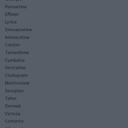
Paroxetine
Effexor
Lyrica
Simvastatine
Amoxicilline
Crestor
Tamoxifene
Cymbalta
Sertraline
Citalopram
Metformine
Seroplex
Tahor
Deroxat
Victoza
Concerta