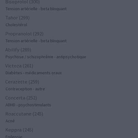
Bisoprolol (300)
Tension artérielle - beta bloquant
Tahor (299)
Cholestérol
Propranolol (292)
Tension artérielle - beta bloquant
Abilify (289)
Psychose / schizophrénie - antipsychotique
Victoza (261)
Diabètes - médicaments oraux
Cerazette (259)
Contraception - autre
Concerta (252)
ADHD - psychostimulants
Roaccutane (245)
Acné
Keppra (245)
Epilepsie