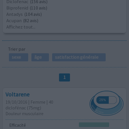
Diclofenac
(156 avis)
Biprofenid
(110 avis)
Antadys
(104 avis)
Acupan
(82 avis)
Affichez tout...
Trier par
sexe
âge
satisfaction générale
1
Voltarene
19/10/2016 | Femme | 40
diclofénac (75mg)
Douleur musculaire
Efficacité