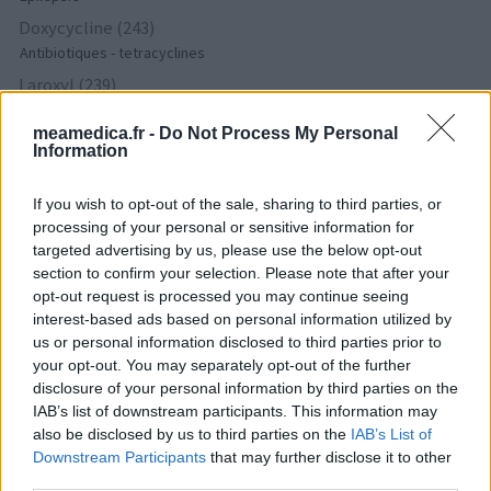
Doxycycline (243)
Antibiotiques - tetracyclines
Laroxyl (239)
Dépression - antidépresseurs TCA
meamedica.fr -
Do Not Process My Personal
Risperdal (230)
Information
Psychose / schizophrénie - antipsychotique
If you wish to opt-out of the sale, sharing to third parties, or
processing of your personal or sensitive information for
Les évaluations de cette page sont écrites par les utilisateurs
targeted advertising by us, please use the below opt-out
eux-mêmes ; ces avis sont d’abord lus, et éventuellement
section to confirm your selection. Please note that after your
adaptés afin de répondre à nos standards en ce qui concerne
opt-out request is processed you may continue seeing
l’évaluation d’un médicament, avant d’être approuvés. Pour
interest-based ads based on personal information utilized by
partager des évaluations, il n’est pas nécessaire de posséder
us or personal information disclosed to third parties prior to
des connaissances médicales. De cette façon, les évaluations
your opt-out. You may separately opt-out of the further
reflètent seulement une image fidèle des expériences propres
disclosure of your personal information by third parties on the
aux utilisateurs et pas celle du propriétaire de ce site web.
IAB’s list of downstream participants. This information may
N’oubliez-pas que les expériences peuvent varier selon les
also be disclosed by us to third parties on the
IAB’s List of
individus et que pour tout avis médical, il faut toujours prendre
Downstream Participants
that may further disclose it to other
third parties.
contact avec votre médecin ou votre pharmacien.