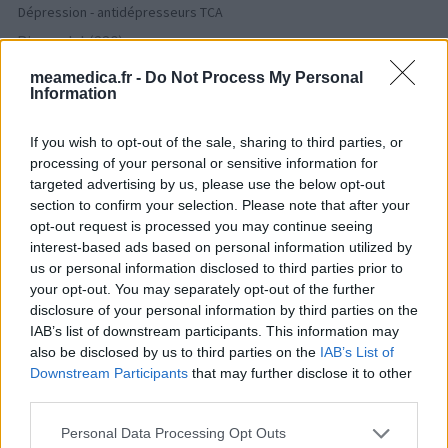
Dépression - antidépresseurs TCA
Risperdal (230)
Psychose / schizophrénie - antipsychotique
meamedica.fr -
Do Not Process My Personal
Information
Les évaluations de cette page sont écrites par les utilisateurs
If you wish to opt-out of the sale, sharing to third parties, or
eux-mêmes ; ces avis sont d’abord lus, et éventuellement
processing of your personal or sensitive information for
adaptés afin de répondre à nos standards en ce qui concerne
targeted advertising by us, please use the below opt-out
l’évaluation d’un médicament, avant d’être approuvés. Pour
section to confirm your selection. Please note that after your
partager des évaluations, il n’est pas nécessaire de posséder
opt-out request is processed you may continue seeing
des connaissances médicales. De cette façon, les évaluations
interest-based ads based on personal information utilized by
reflètent seulement une image fidèle des expériences propres
us or personal information disclosed to third parties prior to
aux utilisateurs et pas celle du propriétaire de ce site web.
your opt-out. You may separately opt-out of the further
N’oubliez-pas que les expériences peuvent varier selon les
disclosure of your personal information by third parties on the
individus et que pour tout avis médical, il faut toujours prendre
IAB’s list of downstream participants. This information may
contact avec votre médecin ou votre pharmacien.
also be disclosed by us to third parties on the
IAB’s List of
Downstream Participants
that may further disclose it to other
third parties.
Personal Data Processing Opt Outs