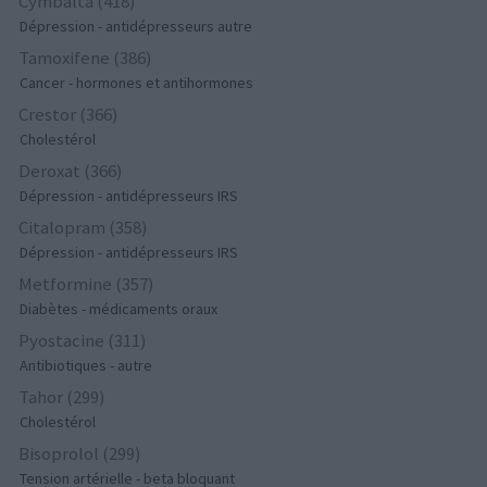
Cymbalta (418)
Dépression - antidépresseurs autre
Tamoxifene (386)
Cancer - hormones et antihormones
Crestor (366)
Cholestérol
Deroxat (366)
Dépression - antidépresseurs IRS
Citalopram (358)
Dépression - antidépresseurs IRS
Metformine (357)
Diabètes - médicaments oraux
Pyostacine (311)
Antibiotiques - autre
Tahor (299)
Cholestérol
Bisoprolol (299)
Tension artérielle - beta bloquant