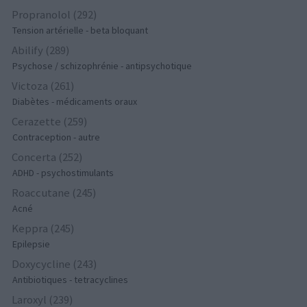
Propranolol (292)
Tension artérielle - beta bloquant
Abilify (289)
Psychose / schizophrénie - antipsychotique
Victoza (261)
Diabètes - médicaments oraux
Cerazette (259)
Contraception - autre
Concerta (252)
ADHD - psychostimulants
Roaccutane (245)
Acné
Keppra (245)
Epilepsie
Doxycycline (243)
Antibiotiques - tetracyclines
Laroxyl (239)