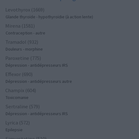
Levothyrox (1669)
Glande thyroïde - hypothyroïdie (à action lente)
Mirena (1581)
Contraception - autre
Tramadol (932)
Douleurs - morphine
Paroxetine (775)
Dépression - antidépresseurs IRS
Effexor (690)
Dépression - antidépresseurs autre
Champix (604)
Toxicomanie
Sertraline (579)
Dépression - antidépresseurs IRS
Lyrica (572)
Epilepsie
Simvastatine (510)