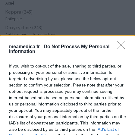
Acné
Keppra (245)
Epilepsie
Doxycycline (243)
Antibiotiques - tetracyclines
Laroxyl (239)
meamedica.fr -
Do Not Process My Personal
Dépression - antidépresseurs TCA
Information
Risperdal (230)
Psychose / schizophrénie - antipsychotique
If you wish to opt-out of the sale, sharing to third parties, or
processing of your personal or sensitive information for
targeted advertising by us, please use the below opt-out
section to confirm your selection. Please note that after your
Les évaluations de cette page sont écrites par les utilisateurs
opt-out request is processed you may continue seeing
eux-mêmes ; ces avis sont d’abord lus, et éventuellement
interest-based ads based on personal information utilized by
adaptés afin de répondre à nos standards en ce qui concerne
us or personal information disclosed to third parties prior to
l’évaluation d’un médicament, avant d’être approuvés. Pour
your opt-out. You may separately opt-out of the further
partager des évaluations, il n’est pas nécessaire de posséder
disclosure of your personal information by third parties on the
des connaissances médicales. De cette façon, les évaluations
IAB’s list of downstream participants. This information may
reflètent seulement une image fidèle des expériences propres
also be disclosed by us to third parties on the
IAB’s List of
aux utilisateurs et pas celle du propriétaire de ce site web.