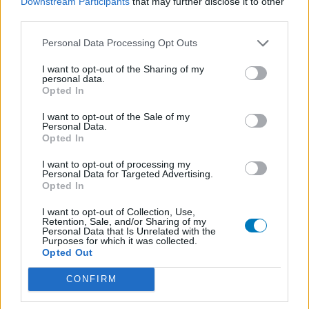
Downstream Participants
that may further disclose it to other
N’oubliez-pas que les expériences peuvent varier selon les
third parties.
individus et que pour tout avis médical, il faut toujours prendre
contact avec votre médecin ou votre pharmacien.
Personal Data Processing Opt Outs
I want to opt-out of the Sharing of my
personal data.
Opted In
I want to opt-out of the Sale of my
Personal Data.
Opted In
I want to opt-out of processing my
Personal Data for Targeted Advertising.
Opted In
I want to opt-out of Collection, Use,
Retention, Sale, and/or Sharing of my
Personal Data that Is Unrelated with the
Purposes for which it was collected.
Opted Out
CONFIRM