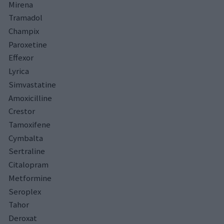
Mirena
Tramadol
Champix
Paroxetine
Effexor
Lyrica
Simvastatine
Amoxicilline
Crestor
Tamoxifene
Cymbalta
Sertraline
Citalopram
Metformine
Seroplex
Tahor
Deroxat