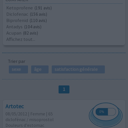
Ketoprofene
(191 avis)
Diclofenac
(156 avis)
Biprofenid
(110 avis)
Antadys
(104 avis)
Acupan
(82 avis)
Affichez tout...
Trier par
sexe
âge
satisfaction générale
1
Artotec
08/05/2012 | Femme | 65
diclofénac / misoprostol
Douleurs d'estomac