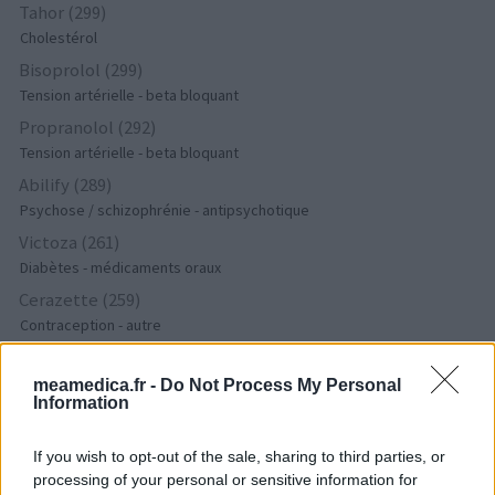
Tahor (299)
Cholestérol
Bisoprolol (299)
Tension artérielle - beta bloquant
Propranolol (292)
Tension artérielle - beta bloquant
Abilify (289)
Psychose / schizophrénie - antipsychotique
Victoza (261)
Diabètes - médicaments oraux
Cerazette (259)
Contraception - autre
Concerta (252)
ADHD - psychostimulants
meamedica.fr -
Do Not Process My Personal
Information
Roaccutane (245)
Acné
If you wish to opt-out of the sale, sharing to third parties, or
Keppra (245)
processing of your personal or sensitive information for