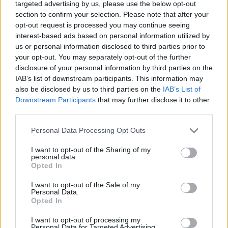
Epilepsie
targeted advertising by us, please use the below opt-out
section to confirm your selection. Please note that after your
Doxycycline (243)
opt-out request is processed you may continue seeing
Antibiotiques - tetracyclines
interest-based ads based on personal information utilized by
Laroxyl (239)
us or personal information disclosed to third parties prior to
Dépression - antidépresseurs TCA
your opt-out. You may separately opt-out of the further
Risperdal (230)
disclosure of your personal information by third parties on the
IAB’s list of downstream participants. This information may
Psychose / schizophrénie - antipsychotique
also be disclosed by us to third parties on the
IAB’s List of
Downstream Participants
that may further disclose it to other
third parties.
Les évaluations de cette page sont écrites par les utilisateurs
eux-mêmes ; ces avis sont d’abord lus, et éventuellement
Personal Data Processing Opt Outs
adaptés afin de répondre à nos standards en ce qui concerne
l’évaluation d’un médicament, avant d’être approuvés. Pour
I want to opt-out of the Sharing of my
personal data.
partager des évaluations, il n’est pas nécessaire de posséder
Opted In
des connaissances médicales. De cette façon, les évaluations
reflètent seulement une image fidèle des expériences propres
I want to opt-out of the Sale of my
Personal Data.
aux utilisateurs et pas celle du propriétaire de ce site web.
Opted In
N’oubliez-pas que les expériences peuvent varier selon les
individus et que pour tout avis médical, il faut toujours prendre
I want to opt-out of processing my
contact avec votre médecin ou votre pharmacien.
Personal Data for Targeted Advertising.