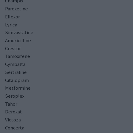
Champix
Paroxetine
Effexor
Lyrica
Simvastatine
Amoxicilline
Crestor
Tamoxifene
Cymbalta
Sertraline
Citalopram
Metformine
Seroplex
Tahor
Deroxat
Victoza
Concerta