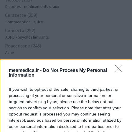
Diabètes - médicaments oraux
Cerazette (259)
Contraception - autre
Concerta (252)
ADHD - psychostimulants
Roaccutane (245)
Acné
Keppra (245)
Epilepsie
meamedica.fr -
Do Not Process My Personal
Information
Doxycycline (243)
Antibiotiques - tetracyclines
If you wish to opt-out of the sale, sharing to third parties, or
Laroxyl (239)
processing of your personal or sensitive information for
Dépression - antidépresseurs TCA
targeted advertising by us, please use the below opt-out
Risperdal (230)
section to confirm your selection. Please note that after your
Psychose / schizophrénie - antipsychotique
opt-out request is processed you may continue seeing
interest-based ads based on personal information utilized by
us or personal information disclosed to third parties prior to