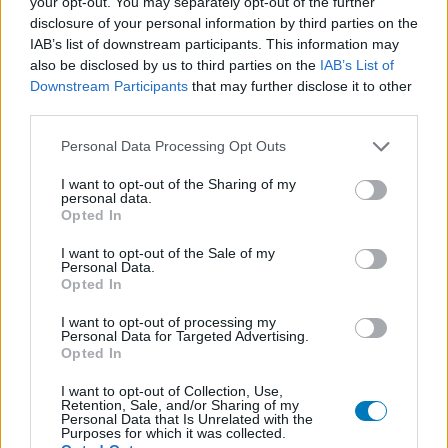
your opt-out. You may separately opt-out of the further
Les évaluations de cette page sont écrites par les utilisateurs
disclosure of your personal information by third parties on the
eux-mêmes ; ces avis sont d’abord lus, et éventuellement
IAB’s list of downstream participants. This information may
adaptés afin de répondre à nos standards en ce qui concerne
also be disclosed by us to third parties on the
IAB’s List of
l’évaluation d’un médicament, avant d’être approuvés. Pour
Downstream Participants
that may further disclose it to other
partager des évaluations, il n’est pas nécessaire de posséder
third parties.
des connaissances médicales. De cette façon, les évaluations
reflètent seulement une image fidèle des expériences propres
Personal Data Processing Opt Outs
aux utilisateurs et pas celle du propriétaire de ce site web.
N’oubliez-pas que les expériences peuvent varier selon les
I want to opt-out of the Sharing of my
personal data.
individus et que pour tout avis médical, il faut toujours prendre
Opted In
contact avec votre médecin ou votre pharmacien.
I want to opt-out of the Sale of my
Personal Data.
Opted In
I want to opt-out of processing my
Personal Data for Targeted Advertising.
Opted In
I want to opt-out of Collection, Use,
Retention, Sale, and/or Sharing of my
Personal Data that Is Unrelated with the
Purposes for which it was collected.