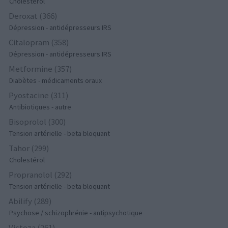
Cholestérol
Deroxat (366)
Dépression - antidépresseurs IRS
Citalopram (358)
Dépression - antidépresseurs IRS
Metformine (357)
Diabètes - médicaments oraux
Pyostacine (311)
Antibiotiques - autre
Bisoprolol (300)
Tension artérielle - beta bloquant
Tahor (299)
Cholestérol
Propranolol (292)
Tension artérielle - beta bloquant
Abilify (289)
Psychose / schizophrénie - antipsychotique
Victoza (261)