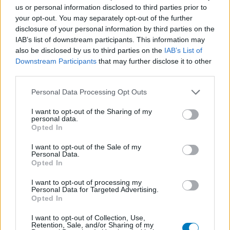
Psychose / schizophrénie - antipsychotique
us or personal information disclosed to third parties prior to
your opt-out. You may separately opt-out of the further
disclosure of your personal information by third parties on the
Les évaluations de cette page sont écrites par les utilisateurs
IAB’s list of downstream participants. This information may
eux-mêmes ; ces avis sont d’abord lus, et éventuellement
also be disclosed by us to third parties on the
IAB’s List of
adaptés afin de répondre à nos standards en ce qui concerne
Downstream Participants
that may further disclose it to other
l’évaluation d’un médicament, avant d’être approuvés. Pour
third parties.
partager des évaluations, il n’est pas nécessaire de posséder
Personal Data Processing Opt Outs
des connaissances médicales. De cette façon, les évaluations
reflètent seulement une image fidèle des expériences propres
I want to opt-out of the Sharing of my
aux utilisateurs et pas celle du propriétaire de ce site web.
personal data.
N’oubliez-pas que les expériences peuvent varier selon les
Opted In
individus et que pour tout avis médical, il faut toujours prendre
I want to opt-out of the Sale of my
contact avec votre médecin ou votre pharmacien.
Personal Data.
Opted In
I want to opt-out of processing my
Personal Data for Targeted Advertising.
Opted In
I want to opt-out of Collection, Use,
Retention, Sale, and/or Sharing of my