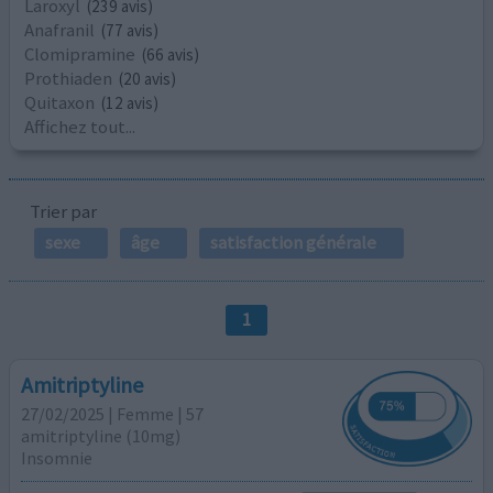
Laroxyl
(239 avis)
Anafranil
(77 avis)
Clomipramine
(66 avis)
Prothiaden
(20 avis)
Quitaxon
(12 avis)
Affichez tout...
Trier par
sexe
âge
satisfaction générale
1
Amitriptyline
27/02/2025 | Femme | 57
amitriptyline (10mg)
Insomnie