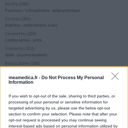
Abilify (289)
Psychose / schizophrénie - antipsychotique
Victoza (261)
Diabètes - médicaments oraux
Cerazette (259)
Contraception - autre
Concerta (252)
ADHD - psychostimulants
Roaccutane (245)
Acné
Keppra (245)
meamedica.fr -
Do Not Process My Personal
Information
Epilepsie
Doxycycline (243)
If you wish to opt-out of the sale, sharing to third parties, or
Antibiotiques - tetracyclines
processing of your personal or sensitive information for
Laroxyl (239)
targeted advertising by us, please use the below opt-out
section to confirm your selection. Please note that after your
Dépression - antidépresseurs TCA
opt-out request is processed you may continue seeing
Risperdal (230)
interest-based ads based on personal information utilized by