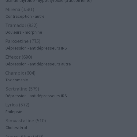
Glande thyroïde - hypothyroïdie (à action lente)
Mirena (1581)
Contraception - autre
Tramadol (932)
Douleurs - morphine
Paroxetine (775)
Dépression - antidépresseurs IRS
Effexor (690)
Dépression - antidépresseurs autre
Champix (604)
Toxicomanie
Sertraline (579)
Dépression - antidépresseurs IRS
Lyrica (572)
Epilepsie
Simvastatine (510)
Cholestérol
Amoxicilline (509)