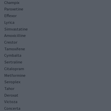
Champix
Paroxetine
Effexor
Lyrica
Simvastatine
Amoxicilline
Crestor
Tamoxifene
Cymbalta
Sertraline
Citalopram
Metformine
Seroplex
Tahor
Deroxat
Victoza
Concerta