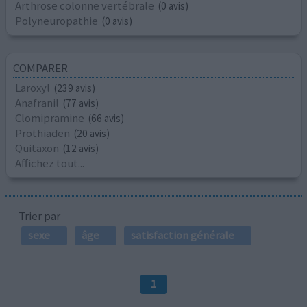
Arthrose colonne vertébrale
(0 avis)
Polyneuropathie
(0 avis)
COMPARER
Laroxyl
(239 avis)
Anafranil
(77 avis)
Clomipramine
(66 avis)
Prothiaden
(20 avis)
Quitaxon
(12 avis)
Affichez tout...
Trier par
sexe
âge
satisfaction générale
1