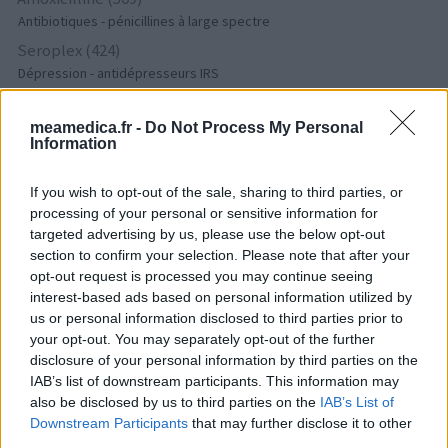
Antibiotiques - pénicillines à large spectre
Seroplex (424)
Dépression - antidépresseurs IRS
Cymbalta (418)
Dépression - antidépresseurs autre
meamedica.fr -
Do Not Process My Personal
Information
Tamoxifene (386)
Cancer - hormones et antihormones
If you wish to opt-out of the sale, sharing to third parties, or
Crestor (366)
processing of your personal or sensitive information for
Cholestérol
targeted advertising by us, please use the below opt-out
section to confirm your selection. Please note that after your
Deroxat (366)
opt-out request is processed you may continue seeing
Dépression - antidépresseurs IRS
interest-based ads based on personal information utilized by
Citalopram (358)
us or personal information disclosed to third parties prior to
Dépression - antidépresseurs IRS
your opt-out. You may separately opt-out of the further
Metformine (357)
disclosure of your personal information by third parties on the
IAB’s list of downstream participants. This information may
Diabètes - médicaments oraux
also be disclosed by us to third parties on the
IAB’s List of
Pyostacine (311)
Downstream Participants
that may further disclose it to other
Antibiotiques - autre
third parties.