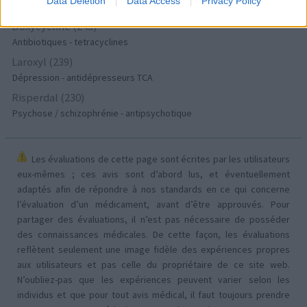
Data Deletion
Data Access
Privacy Policy
Epilepsie
Doxycycline (243)
Antibiotiques - tetracyclines
Laroxyl (239)
Dépression - antidépresseurs TCA
Risperdal (230)
Psychose / schizophrénie - antipsychotique
Les évaluations de cette page sont écrites par les utilisateurs
eux-mêmes ; ces avis sont d’abord lus, et éventuellement
adaptés afin de répondre à nos standards en ce qui concerne
l’évaluation d’un médicament, avant d’être approuvés. Pour
partager des évaluations, il n’est pas nécessaire de posséder
des connaissances médicales. De cette façon, les évaluations
reflètent seulement une image fidèle des expériences propres
aux utilisateurs et pas celle du propriétaire de ce site web.
N’oubliez-pas que les expériences peuvent varier selon les
individus et que pour tout avis médical, il faut toujours prendre