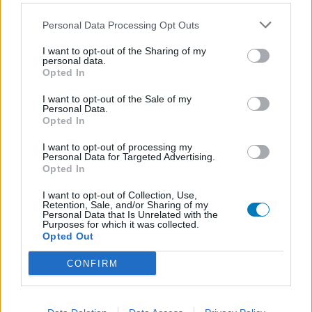
Tahor (299)
Personal Data Processing Opt Outs
Cholestérol
Bisoprolol (299)
I want to opt-out of the Sharing of my
personal data.
Tension artérielle - beta bloquant
Opted In
Propranolol (292)
I want to opt-out of the Sale of my
Tension artérielle - beta bloquant
Personal Data.
Abilify (289)
Opted In
Psychose / schizophrénie - antipsychotique
I want to opt-out of processing my
Victoza (261)
Personal Data for Targeted Advertising.
Opted In
Diabètes - médicaments oraux
Cerazette (259)
I want to opt-out of Collection, Use,
Retention, Sale, and/or Sharing of my
Contraception - autre
Personal Data that Is Unrelated with the
Purposes for which it was collected.
Concerta (252)
Opted Out
ADHD - psychostimulants
CONFIRM
Roaccutane (245)
Acné
Keppra (245)