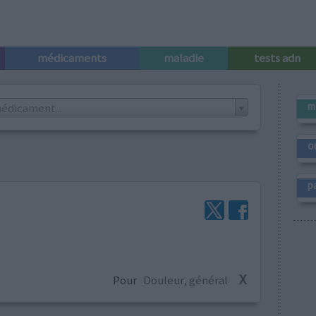
médicaments
maladie
tests adn
m
édicament...
o
p
X
Pour
Douleur, général