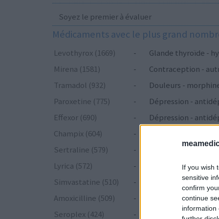
Soyez le premier à évaluer
Médicaments avec le plus grand nombre
Levothyrox (1669)
-
Glande thyroïde - hy
Mirena (1581)
-
Contraception - aut
Tramadol (932)
-
Douleurs - morphin
Paroxetine (775)
-
Dépression - antidé
Effexor (690)
-
Dépression - antidé
Champix (604)
-
Toxicomanie
meamedica
Sertraline (579)
-
Dépression - antidé
Lyrica (572)
-
Epilepsie
If you wish 
sensitive in
Simvastatine (510)
-
Cholestérol
confirm you
Amoxicilline (509)
-
Antibiotiques - péni
continue se
information 
Seroplex (424)
-
Dépression - antidé
further disc