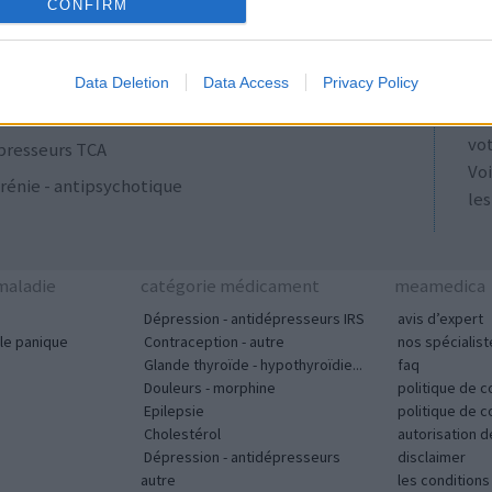
ulants
AT
CONFIRM
Les
se
Data Deletion
Data Access
Privacy Policy
ut
acyclines
tou
vo
presseurs TCA
Voi
rénie - antipsychotique
les
aladie
catégorie médicament
meamedica
Dépression - antidépresseurs IRS
avis d’expert
le panique
Contraception - autre
nos spécialist
Glande thyroïde - hypothyroïdie...
faq
Douleurs - morphine
politique de c
Epilepsie
politique de 
Cholestérol
autorisation 
Dépression - antidépresseurs
disclaimer
autre
les condition