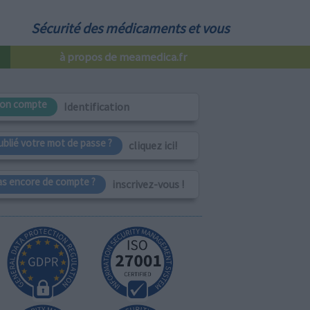
Sécurité des médicaments et vous
à propos de meamedica.fr
on compte
Identification
ublié votre mot de passe ?
cliquez ici!
as encore de compte ?
inscrivez-vous !