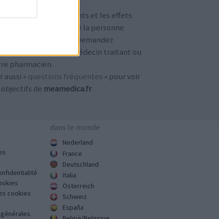
TENTION !
 avis sur les médicaments et les effets
condaires dépendent de la personne
ilisant le médicament. Demandez
jours conseil à votre médecin traitant ou
tre pharmacien.
r aussi «
questions fréquentes
» pour voir
 objectifs de
meamedica.fr
.
dans le monde
Nederland
es
France
Deutschland
onfidentialité
Italia
cookies
Österreich
des cookies
Schweiz
España
s générales
België/Belgique