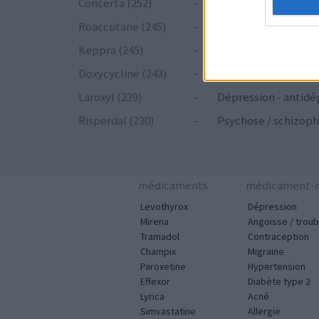
Concerta (252)
-
ADHD - psychostim
Roaccutane (245)
-
Acné
Keppra (245)
-
Epilepsie
Doxycycline (243)
-
Antibiotiques - tetr
Laroxyl (239)
-
Dépression - antidé
Risperdal (230)
-
Psychose / schizoph
médicaments
médicament-m
Levothyrox
Dépression
Mirena
Angoisse / troub
Tramadol
Contraception
Champix
Migraine
Paroxetine
Hypertension
Effexor
Diabète type 2
Lyrica
Acné
Simvastatine
Allergie