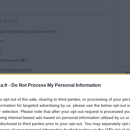
 d'avis
pothyroïdie (à action lente)
re
e
presseurs IRS
presseurs autre
E
.fr -
Do Not Process My Personal Information
presseurs IRS
to opt-out of the sale, sharing to third parties, or processing of your per
formation for targeted advertising by us, please use the below opt-out s
r selection. Please note that after your opt-out request is processed y
cillines à large spectre
eing interest-based ads based on personal information utilized by us or
disclosed to third parties prior to your opt-out. You may separately opt-
presseurs IRS
losure of your personal information by third parties on the IAB’s list of