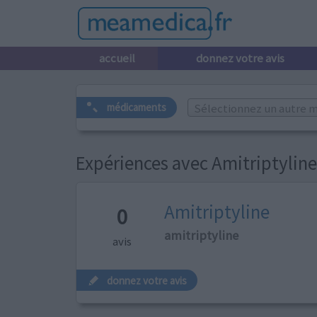
accueil
donnez votre avis
Sélectionnez un autre m
médicaments
Expériences avec Amitriptyline
Amitriptyline
0
amitriptyline
avis
donnez votre avis