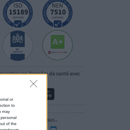
mportez vos données de santé avec
vous!
sonal or
ection to
ou may
 personal
Suivez-nous sur...
out of the
 downstream