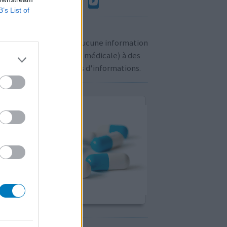
B’s List of
n à savoir:
us ne communiquons aucune information
sonnelle (prescription médicale) à des
rs. Cliquez
ici
pour plus d'informations.