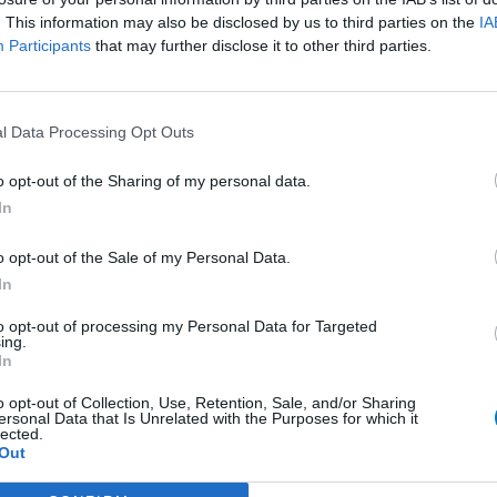
. This information may also be disclosed by us to third parties on the
IA
presseurs autre
Participants
that may further disclose it to other third parties.
et antihormones
Bo
No
per
l Data Processing Opt Outs
presseurs IRS
tie
presseurs IRS
o opt-out of the Sharing of my personal data.
ents oraux
In
e
o opt-out of the Sale of my Personal Data.
 beta bloquant
In
to opt-out of processing my Personal Data for Targeted
ing.
 beta bloquant
In
rénie - antipsychotique
o opt-out of Collection, Use, Retention, Sale, and/or Sharing
ersonal Data that Is Unrelated with the Purposes for which it
ents oraux
lected.
Out
re