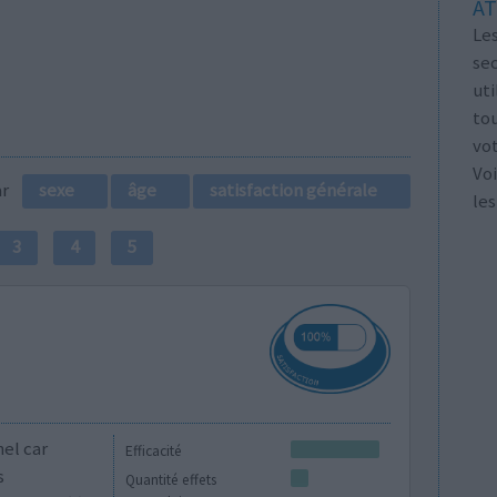
AT
Les
se
ut
tou
vo
Voi
par
sexe
âge
satisfaction générale
les
3
4
5
nel car
Efficacité
s
Quantité effets