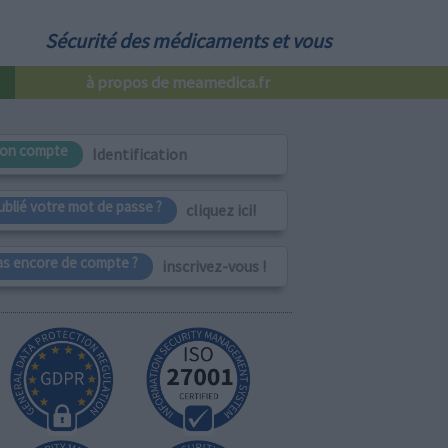
Sécurité des médicaments et vous
à propos de meamedica.fr
on compte
Identification
ublié votre mot de passe ?
cliquez ici!
as encore de compte ?
inscrivez-vous !