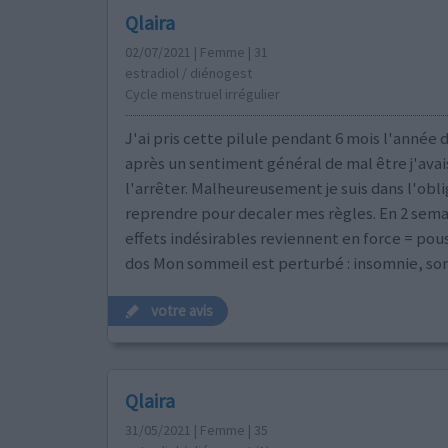
Qlaira
02/07/2021 | Femme | 31
estradiol / diénogest
Cycle menstruel irrégulier
J'ai pris cette pilule pendant 6 mois l'année 
après un sentiment général de mal être j'avai
l'arrêter. Malheureusement je suis dans l'obli
reprendre pour decaler mes règles. En 2 sema
effets indésirables reviennent en force = pou
dos Mon sommeil est perturbé : insomnie, so
votre avis
Qlaira
31/05/2021 | Femme | 35