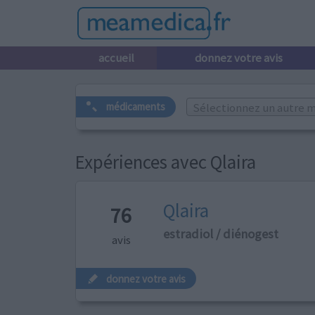
accueil
donnez votre avis
Sélectionnez un autre m
médicaments
Expériences avec Qlaira
Qlaira
76
estradiol / diénogest
avis
donnez votre avis