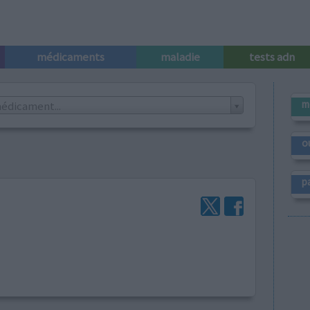
médicaments
maladie
tests adn
m
édicament...
o
p