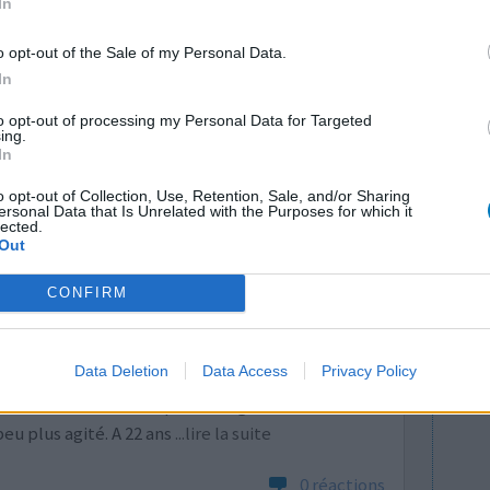
In
 saignements, ju
...lire la suite
o opt-out of the Sale of my Personal Data.
0 réactions
In
to opt-out of processing my Personal Data for Targeted
ing.
In
o opt-out of Collection, Use, Retention, Sale, and/or Sharing
ersonal Data that Is Unrelated with the Purposes for which it
lected.
Out
ons pour
CONFIRM
Efficacité
ment arrêté
Quantité effets
 de
secondaires
Data Deletion
Data Access
Privacy Policy
es ou
s secondaires sont des pertes vaginales rosées
eu plus agité. A 22 ans
...lire la suite
0 réactions