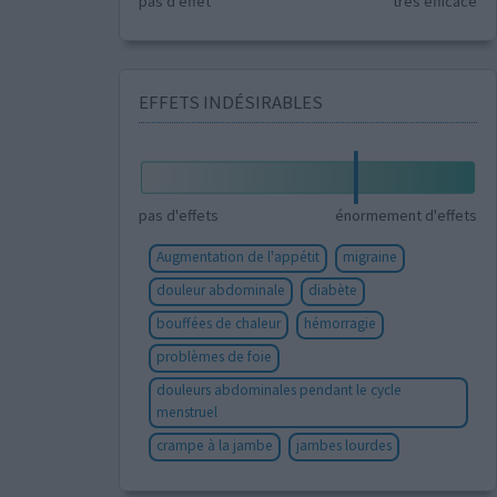
pas d'effet
très efficace
EFFETS INDÉSIRABLES
pas d'effets
énormement d'effets
Augmentation de l'appétit
migraine
douleur abdominale
diabète
bouffées de chaleur
hémorragie
problèmes de foie
douleurs abdominales pendant le cycle
menstruel
crampe à la jambe
jambes lourdes