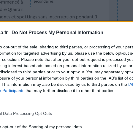
commencé à
secondaires
dre Qlaira il
ements et spottings sans interruption pendant 3
 et également car j
...lire la suite
.fr -
Do Not Process My Personal Information
0 réactions
to opt-out of the sale, sharing to third parties, or processing of your per
formation for targeted advertising by us, please use the below opt-out s
r selection. Please note that after your opt-out request is processed y
eing interest-based ads based on personal information utilized by us or
disclosed to third parties prior to your opt-out. You may separately opt-
losure of your personal information by third parties on the IAB’s list of
. This information may also be disclosed by us to third parties on the
IA
Participants
that may further disclose it to other third parties.
. Cela fait
Efficacité
ra, à la
Quantité effets
l Data Processing Opt Outs
irement à
secondaires
es sautes
o opt-out of the Sharing of my personal data.
 qlaira a réglé tout ces soucis. Qui plus est