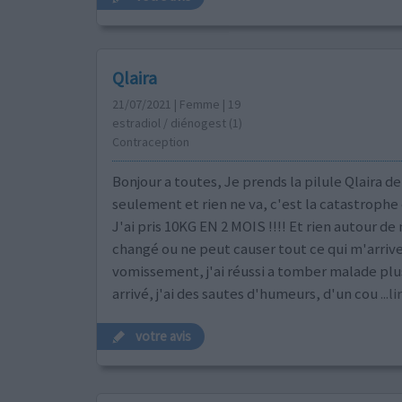
Qlaira
21/07/2021 | Femme | 19
estradiol / diénogest (1)
Contraception
Bonjour a toutes, Je prends la pilule Qlaira d
seulement et rien ne va, c'est la catastrophe c
J'ai pris 10KG EN 2 MOIS !!!! Et rien autour de
changé ou ne peut causer tout ce qui m'arrive
vomissement, j'ai réussi a tomber malade plusi
arrivé, j'ai des sautes d'humeurs, d'un cou
...l
votre avis