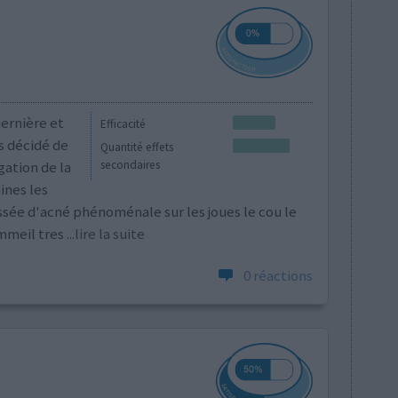
dernière et
Efficacité
s décidé de
Quantité effets
gation de la
secondaires
ines les
ssée d'acné phénoménale sur les joues le cou le
mmeil tres
...lire la suite
0 réactions