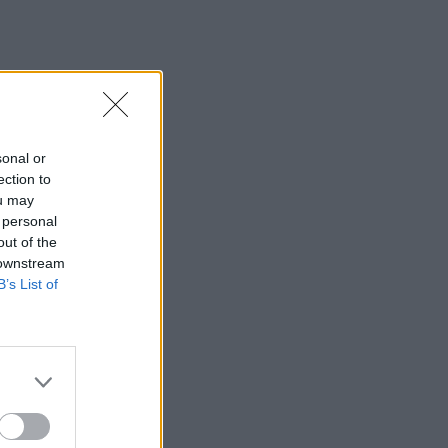
sonal or
ection to
ou may
 personal
out of the
 downstream
B’s List of