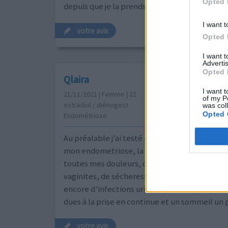
Opted 
depuis que je la prends je n'ai plus du tout de
I want t
votre avis
Opted 
I want 
Advertis
Opted 
Qlaira
I want t
21/11/2021 | Femme | 22
of my P
estradiol / diénogest
was col
Opted 
Endométriose
Au préalable j’ai testé 4 pillules et les injecti
mon endometriose, la prise de qlaira a quasi
toutes mes douleurs, quasiment plus d’acné,
vaginites, de sécheresse vaginales, de mycos
encore d’infections urinaires. Les seuls effet
dues à la prise en continue et un sommeil un p
votre avis