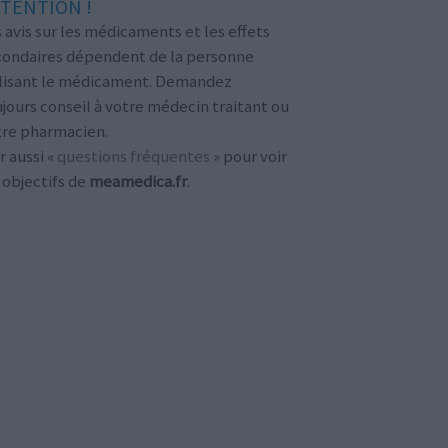
TENTION !
 avis sur les médicaments et les effets
condaires dépendent de la personne
ilisant le médicament. Demandez
jours conseil à votre médecin traitant ou
tre pharmacien.
r aussi «
questions fréquentes
» pour voir
 objectifs de
meamedica.fr
.