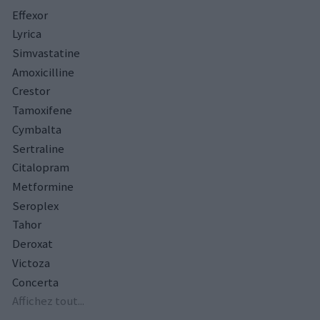
Effexor
Lyrica
Simvastatine
Amoxicilline
Crestor
Tamoxifene
Cymbalta
Sertraline
Citalopram
Metformine
Seroplex
Tahor
Deroxat
Victoza
Concerta
Affichez tout...