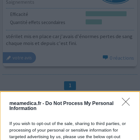
Saignements
Efficacité
Quantité effets secondaires
stérilet mis en place car j'avais d'énormes pertes de sang
chaque mois et depuis c'est fini.
0 réactions
votre avis
1
meamedica.fr -
Do Not Process My Personal
Médicaments avec le plus grand nombre d'avis
Information
Levothyrox (1669)
If you wish to opt-out of the sale, sharing to third parties, or
Glande thyroïde - hypothyroïdie (à action lente)
processing of your personal or sensitive information for
Mirena (1581)
targeted advertising by us, please use the below opt-out