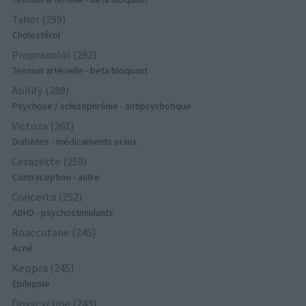
Tahor (299)
Cholestérol
Propranolol (292)
Tension artérielle - beta bloquant
Abilify (289)
Psychose / schizophrénie - antipsychotique
Victoza (261)
Diabètes - médicaments oraux
Cerazette (259)
Contraception - autre
Concerta (252)
ADHD - psychostimulants
Roaccutane (245)
Acné
Keppra (245)
Epilepsie
Doxycycline (243)