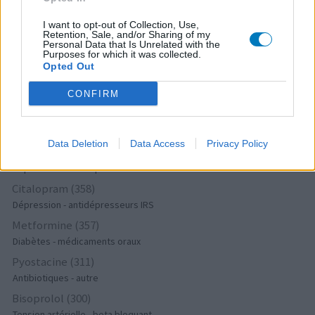
Seroplex (424)
Dépression - antidépresseurs IRS
I want to opt-out of Collection, Use,
Retention, Sale, and/or Sharing of my
Cymbalta (418)
Personal Data that Is Unrelated with the
Purposes for which it was collected.
Dépression - antidépresseurs autre
Opted Out
Tamoxifene (386)
CONFIRM
Cancer - hormones et antihormones
Crestor (366)
Cholestérol
Data Deletion
Data Access
Privacy Policy
Deroxat (366)
Dépression - antidépresseurs IRS
Citalopram (358)
Dépression - antidépresseurs IRS
Metformine (357)
Diabètes - médicaments oraux
Pyostacine (311)
Antibiotiques - autre
Bisoprolol (300)
Tension artérielle - beta bloquant