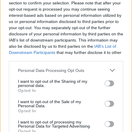
Contraception - autre
section to confirm your selection. Please note that after your
opt-out request is processed you may continue seeing
Tramadol (932)
interest-based ads based on personal information utilized by
Douleurs - morphine
us or personal information disclosed to third parties prior to
Paroxetine (775)
your opt-out. You may separately opt-out of the further
Dépression - antidépresseurs IRS
disclosure of your personal information by third parties on the
IAB’s list of downstream participants. This information may
Effexor (690)
also be disclosed by us to third parties on the
IAB’s List of
Dépression - antidépresseurs autre
Downstream Participants
that may further disclose it to other
Champix (604)
third parties.
Toxicomanie
Personal Data Processing Opt Outs
Sertraline (579)
Dépression - antidépresseurs IRS
I want to opt-out of the Sharing of my
personal data.
Lyrica (572)
Opted In
Epilepsie
I want to opt-out of the Sale of my
Simvastatine (510)
Personal Data.
Cholestérol
Opted In
Amoxicilline (509)
I want to opt-out of processing my
Antibiotiques - pénicillines à large spectre
Personal Data for Targeted Advertising.
Opted In