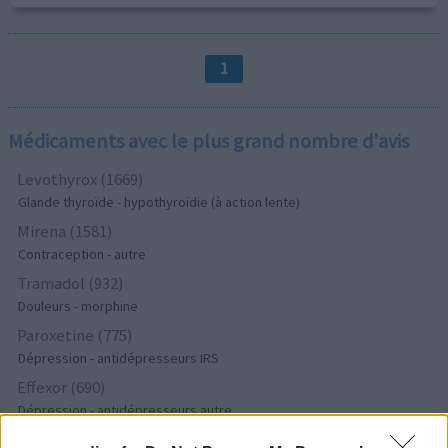
1
Médicaments avec le plus grand nombre d'avis
Levothyrox (1669)
Glande thyroïde - hypothyroïdie (à action lente)
Mirena (1581)
Contraception - autre
Tramadol (932)
Douleurs - morphine
Paroxetine (775)
Dépression - antidépresseurs IRS
Effexor (690)
Dépression - antidépresseurs autre
Champix (604)