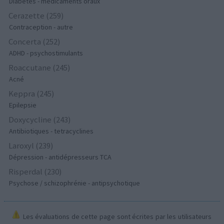
Diabètes - médicaments oraux
Cerazette (259)
Contraception - autre
Concerta (252)
ADHD - psychostimulants
Roaccutane (245)
Acné
Keppra (245)
Epilepsie
Doxycycline (243)
Antibiotiques - tetracyclines
Laroxyl (239)
Dépression - antidépresseurs TCA
Risperdal (230)
Psychose / schizophrénie - antipsychotique
Les évaluations de cette page sont écrites par les utilisateurs