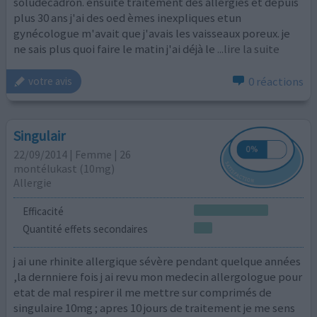
soludecadron. ensuite traitement des allergies et depuis
plus 30 ans j'ai des oed èmes inexpliques etun
gynécologue m'avait que j'avais les vaisseaux poreux. je
ne sais plus quoi faire le matin j'ai déjà le
...lire la suite
0 réactions
votre avis
Singulair
22/09/2014 | Femme | 26
montélukast (10mg)
Allergie
Efficacité
Quantité effets secondaires
j ai une rhinite allergique sévère pendant quelque années
,la dernniere fois j ai revu mon medecin allergologue pour
etat de mal respirer il me mettre sur comprimés de
singulaire 10mg ; apres 10 jours de traitement je me sens