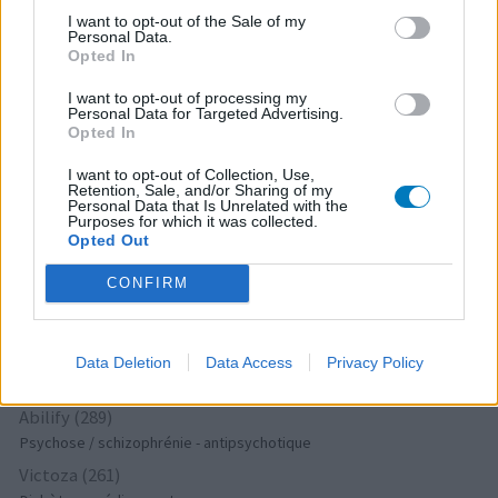
Deroxat (366)
I want to opt-out of the Sale of my
Personal Data.
Dépression - antidépresseurs IRS
Opted In
Citalopram (358)
Dépression - antidépresseurs IRS
I want to opt-out of processing my
Personal Data for Targeted Advertising.
Metformine (357)
Opted In
Diabètes - médicaments oraux
I want to opt-out of Collection, Use,
Pyostacine (311)
Retention, Sale, and/or Sharing of my
Personal Data that Is Unrelated with the
Antibiotiques - autre
Purposes for which it was collected.
Opted Out
Bisoprolol (300)
Tension artérielle - beta bloquant
CONFIRM
Tahor (299)
Cholestérol
Propranolol (292)
Data Deletion
Data Access
Privacy Policy
Tension artérielle - beta bloquant
Abilify (289)
Psychose / schizophrénie - antipsychotique
Victoza (261)