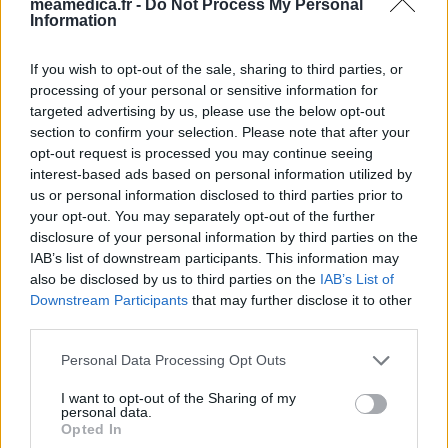
meamedica.fr -
Do Not Process My Personal
Toxicomanie
Information
Sertraline (579)
Dépression - antidépresseurs IRS
If you wish to opt-out of the sale, sharing to third parties, or
processing of your personal or sensitive information for
Lyrica (572)
targeted advertising by us, please use the below opt-out
Epilepsie
section to confirm your selection. Please note that after your
Simvastatine (510)
opt-out request is processed you may continue seeing
Cholestérol
interest-based ads based on personal information utilized by
us or personal information disclosed to third parties prior to
Amoxicilline (509)
your opt-out. You may separately opt-out of the further
Antibiotiques - pénicillines à large spectre
disclosure of your personal information by third parties on the
Seroplex (424)
IAB’s list of downstream participants. This information may
Dépression - antidépresseurs IRS
also be disclosed by us to third parties on the
IAB’s List of
Downstream Participants
that may further disclose it to other
Cymbalta (418)
third parties.
Dépression - antidépresseurs autre
Tamoxifene (386)
Personal Data Processing Opt Outs
Cancer - hormones et antihormones
I want to opt-out of the Sharing of my
Crestor (366)
personal data.
Opted In
Cholestérol