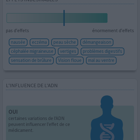
pas d'effets
énormement d'effets
nausée
eczéma
peau sèche
démangeaison
céphalée migraineuse
vertiges
problèmes digestifs
sensation de brûlure
Vision floue
mal au ventre
L’INFLUENCE DE L'ADN
OUI
certaines variations de l'ADN
peuvent influencer l'effet de ce
médicament.