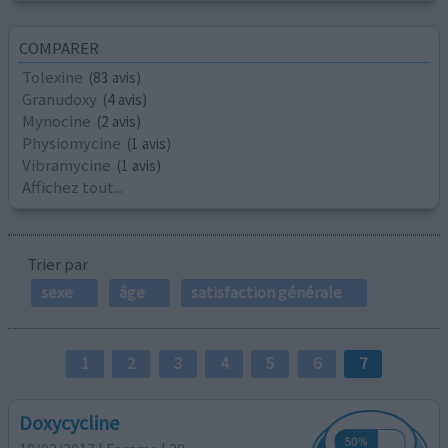
COMPARER
Tolexine
(83 avis)
Granudoxy
(4 avis)
Mynocine
(2 avis)
Physiomycine
(1 avis)
Vibramycine
(1 avis)
Affichez tout...
Trier par
sexe
âge
satisfaction générale
1
2
3
4
5
6
7
Doxycycline