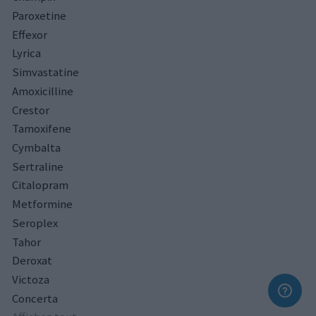
Paroxetine
Effexor
Lyrica
Simvastatine
Amoxicilline
Crestor
Tamoxifene
Cymbalta
Sertraline
Citalopram
Metformine
Seroplex
Tahor
Deroxat
Victoza
Concerta