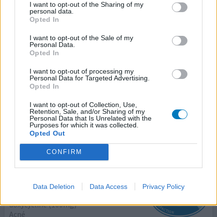
Acné
I want to opt-out of the Sharing of my
personal data.
Opted In
Efficacité
Quantité effets secondaires
I want to opt-out of the Sale of my
Personal Data.
Opted In
j'utilise ce médicament (pour 3 mis) depuis plusieurs
semaine maintenant( j'ai demander a mon médecin un
I want to opt-out of processing my
Personal Data for Targeted Advertising.
antibiotique et il m'a donné celui ci). J'ai vu une nette
Opted In
amélioration de ma peau la 1ere semaine d'utilisation
(plus de bouton ,peau clin juste légères cicatrices) mais a
I want to opt-out of Collection, Use,
la venu de mes règles tous mes bouton sont revenus,
Retention, Sale, and/or Sharing of my
Personal Data that Is Unrelated with the
l'horreur. Depuis la fin de mes règles je n'a
...lire la suite
Purposes for which it was collected.
Opted Out
0 réactions
votre avis
CONFIRM
Doxycycline
Data Deletion
Data Access
Privacy Policy
14/06/2016 | Femme | 23
doxycycline (100mg)
Acné