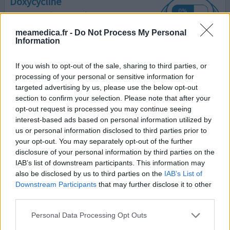
Doxycycline
10/07/2016 | Homme | 16
doxycycline (100mg)
meamedica.fr -
Do Not Process My Personal
Acné
Information
Efficacité
If you wish to opt-out of the sale, sharing to third parties, or
Quantité effets secondaires
processing of your personal or sensitive information for
targeted advertising by us, please use the below opt-out
Ce médicament est tout juste horrible je me demande
section to confirm your selection. Please note that after your
comment peut t'il être sur le marché, depuis que je
opt-out request is processed you may continue seeing
prend ce médicament j'ai un ventre de femmes enceintes
interest-based ads based on personal information utilized by
je pert du au niveau de l'anus je suis très fatiguée j'ai des
us or personal information disclosed to third parties prior to
nosée hoorible je banni ce médicament.
your opt-out. You may separately opt-out of the further
disclosure of your personal information by third parties on the
1 Réaction
votre avis
IAB’s list of downstream participants. This information may
also be disclosed by us to third parties on the
IAB’s List of
Downstream Participants
that may further disclose it to other
third parties.
Doxycycline
27/06/2016 | Femme | 15
Personal Data Processing Opt Outs
doxycycline (100mg)