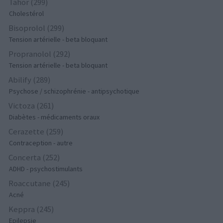
Tahor (299)
Cholestérol
Bisoprolol (299)
Tension artérielle - beta bloquant
Propranolol (292)
Tension artérielle - beta bloquant
Abilify (289)
Psychose / schizophrénie - antipsychotique
Victoza (261)
Diabètes - médicaments oraux
Cerazette (259)
Contraception - autre
Concerta (252)
ADHD - psychostimulants
Roaccutane (245)
Acné
Keppra (245)
Epilepsie