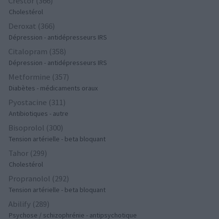
Crestor (366)
Cholestérol
Deroxat (366)
Dépression - antidépresseurs IRS
Citalopram (358)
Dépression - antidépresseurs IRS
Metformine (357)
Diabètes - médicaments oraux
Pyostacine (311)
Antibiotiques - autre
Bisoprolol (300)
Tension artérielle - beta bloquant
Tahor (299)
Cholestérol
Propranolol (292)
Tension artérielle - beta bloquant
Abilify (289)
Psychose / schizophrénie - antipsychotique