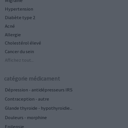
Migraine
Hypertension
Diabète type 2
Acné
Allergie
Cholestérol élevé
Cancer du sein
Affichez tout...
catégorie médicament
Dépression - antidépresseurs IRS
Contraception - autre
Glande thyroïde - hypothyroïdie...
Douleurs - morphine
Epilepsie