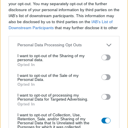
your opt-out. You may separately opt-out of the further
Les évaluations de cette page sont écrites par les utilisateurs
disclosure of your personal information by third parties on the
eux-mêmes ; ces avis sont d’abord lus, et éventuellement
IAB’s list of downstream participants. This information may
adaptés afin de répondre à nos standards en ce qui concerne
also be disclosed by us to third parties on the
IAB’s List of
l’évaluation d’un médicament, avant d’être approuvés. Pour
Downstream Participants
that may further disclose it to other
partager des évaluations, il n’est pas nécessaire de posséder
third parties.
des connaissances médicales. De cette façon, les évaluations
Personal Data Processing Opt Outs
reflètent seulement une image fidèle des expériences propres
aux utilisateurs et pas celle du propriétaire de ce site web.
I want to opt-out of the Sharing of my
N’oubliez-pas que les expériences peuvent varier selon les
personal data.
individus et que pour tout avis médical, il faut toujours prendre
Opted In
contact avec votre médecin ou votre pharmacien.
I want to opt-out of the Sale of my
Personal Data.
Opted In
I want to opt-out of processing my
Personal Data for Targeted Advertising.
Opted In
I want to opt-out of Collection, Use,
Retention, Sale, and/or Sharing of my
Personal Data that Is Unrelated with the
Purposes for which it was collected.