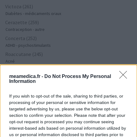
Victoza (261)
Diabètes - médicaments oraux
Cerazette (259)
Contraception - autre
Concerta (252)
ADHD - psychostimulants
Roaccutane (245)
Acné
Keppra (245)
meamedica.fr -
Do Not Process My Personal
Epilepsie
Information
Doxycycline (243)
Antibiotiques - tetracyclines
If you wish to opt-out of the sale, sharing to third parties, or
Laroxyl (239)
processing of your personal or sensitive information for
Dépression - antidépresseurs TCA
targeted advertising by us, please use the below opt-out
section to confirm your selection. Please note that after your
Risperdal (230)
opt-out request is processed you may continue seeing
Psychose / schizophrénie - antipsychotique
interest-based ads based on personal information utilized by
us or personal information disclosed to third parties prior to