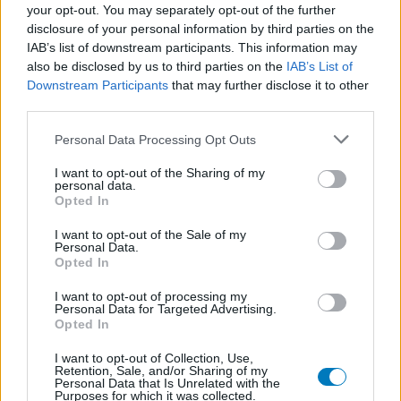
your opt-out. You may separately opt-out of the further
Victoza (261)
disclosure of your personal information by third parties on the
Diabètes - médicaments oraux
IAB’s list of downstream participants. This information may
Cerazette (259)
also be disclosed by us to third parties on the
IAB’s List of
Contraception - autre
Downstream Participants
that may further disclose it to other
third parties.
Concerta (252)
ADHD - psychostimulants
Personal Data Processing Opt Outs
Roaccutane (245)
I want to opt-out of the Sharing of my
Acné
personal data.
Keppra (245)
Opted In
Epilepsie
I want to opt-out of the Sale of my
Doxycycline (243)
Personal Data.
Opted In
Antibiotiques - tetracyclines
Laroxyl (239)
I want to opt-out of processing my
Personal Data for Targeted Advertising.
Dépression - antidépresseurs TCA
Opted In
Risperdal (230)
I want to opt-out of Collection, Use,
Psychose / schizophrénie - antipsychotique
Retention, Sale, and/or Sharing of my
Personal Data that Is Unrelated with the
Purposes for which it was collected.