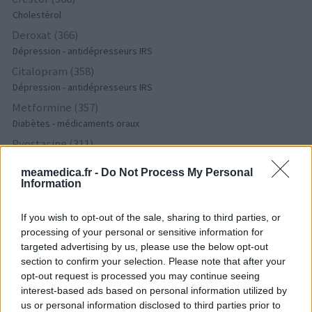
Cholestérol
Deroxat (366)
Dépression - antidépresseurs IRS
Citalopram (358)
Dépression - antidépresseurs IRS
Metformine (357)
Diabètes - médicaments oraux
Pyostacine (311)
Antibiotiques - autre
meamedica.fr -
Do Not Process My Personal
Bisoprolol (299)
Information
Tension artérielle - beta bloquant
Tahor (299)
If you wish to opt-out of the sale, sharing to third parties, or
Cholestérol
processing of your personal or sensitive information for
targeted advertising by us, please use the below opt-out
Propranolol (292)
section to confirm your selection. Please note that after your
Tension artérielle - beta bloquant
opt-out request is processed you may continue seeing
Abilify (289)
interest-based ads based on personal information utilized by
Psychose / schizophrénie - antipsychotique
us or personal information disclosed to third parties prior to