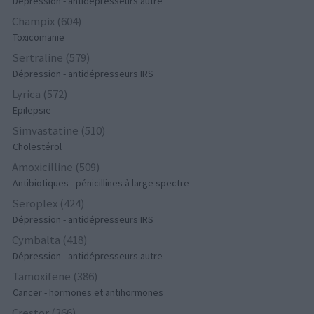
Dépression - antidépresseurs autre
Champix (604)
Toxicomanie
Sertraline (579)
Dépression - antidépresseurs IRS
Lyrica (572)
Epilepsie
Simvastatine (510)
Cholestérol
Amoxicilline (509)
Antibiotiques - pénicillines à large spectre
Seroplex (424)
Dépression - antidépresseurs IRS
Cymbalta (418)
Dépression - antidépresseurs autre
Tamoxifene (386)
Cancer - hormones et antihormones
Crestor (366)