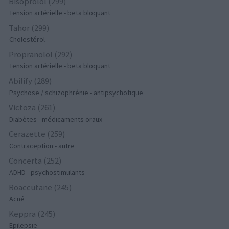
Bisoprolol (299)
Tension artérielle - beta bloquant
Tahor (299)
Cholestérol
Propranolol (292)
Tension artérielle - beta bloquant
Abilify (289)
Psychose / schizophrénie - antipsychotique
Victoza (261)
Diabètes - médicaments oraux
Cerazette (259)
Contraception - autre
Concerta (252)
ADHD - psychostimulants
Roaccutane (245)
Acné
Keppra (245)
Epilepsie