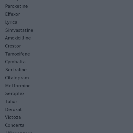
Paroxetine
Effexor
Lyrica
Simvastatine
Amoxicilline
Crestor
Tamoxifene
Cymbalta
Sertraline
Citalopram
Metformine
Seroplex
Tahor
Deroxat
Victoza
Concerta
Affichez tout...