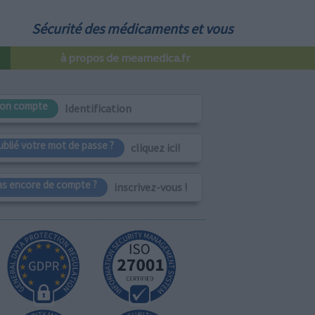
Sécurité des médicaments et vous
à propos de meamedica.fr
on compte
Identification
ublié votre mot de passe ?
cliquez ici!
as encore de compte ?
inscrivez-vous !