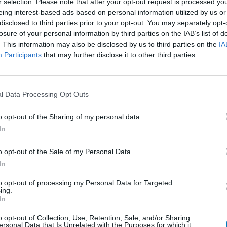
r selection. Please note that after your opt-out request is processed y
eing interest-based ads based on personal information utilized by us or
disclosed to third parties prior to your opt-out. You may separately opt-
losure of your personal information by third parties on the IAB’s list of
. This information may also be disclosed by us to third parties on the
IA
Participants
that may further disclose it to other third parties.
avant de
Efficacité
l Data Processing Opt Outs
re, envie
Quantité effets
ion. Je
secondaires
o opt-out of the Sharing of my personal data.
ans la
In
 retrouve le sacré macrogol 3350 qui est LA
ctuer un contrôle de ses
...lire la suite
o opt-out of the Sale of my Personal Data.
In
0 réactions
to opt-out of processing my Personal Data for Targeted
ing.
In
1
o opt-out of Collection, Use, Retention, Sale, and/or Sharing
ersonal Data that Is Unrelated with the Purposes for which it