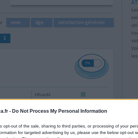
AT
Les
se
par
sexe
âge
satisfaction générale
ut
tou
1
vo
Voi
les
Efficacité
Quantité effets
secondaires
.fr -
Do Not Process My Personal Information
0 réactions
to opt-out of the sale, sharing to third parties, or processing of your per
formation for targeted advertising by us, please use the below opt-out s