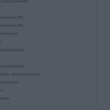
et antihormones
presseurs IRS
presseurs IRS
ents oraux
e
 beta bloquant
 beta bloquant
rénie - antipsychotique
ents oraux
re
ulants