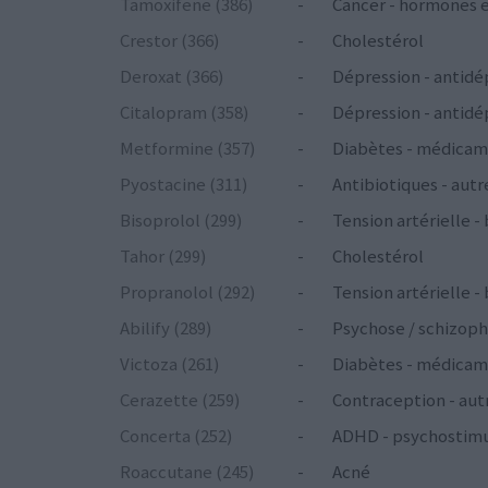
Tamoxifene (386)
-
Cancer - hormones 
Crestor (366)
-
Cholestérol
Deroxat (366)
-
Dépression - antidé
Citalopram (358)
-
Dépression - antidé
Metformine (357)
-
Diabètes - médicam
Pyostacine (311)
-
Antibiotiques - autr
Bisoprolol (299)
-
Tension artérielle -
Tahor (299)
-
Cholestérol
Propranolol (292)
-
Tension artérielle -
Abilify (289)
-
Psychose / schizoph
Victoza (261)
-
Diabètes - médicam
Cerazette (259)
-
Contraception - aut
Concerta (252)
-
ADHD - psychostim
Roaccutane (245)
-
Acné