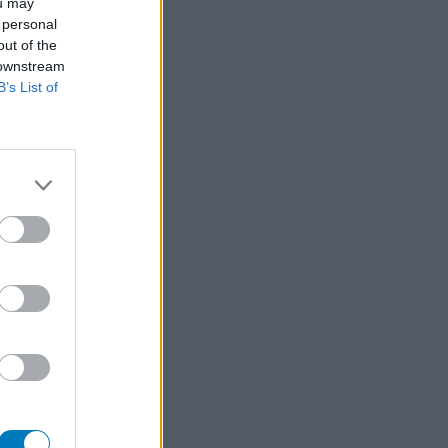
ou may
 personal
out of the
 downstream
B’s List of