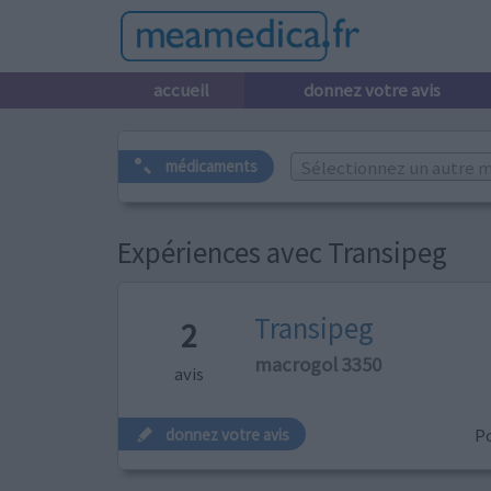
accueil
donnez votre avis
Sélectionnez un autre m
médicaments
Expériences avec Transipeg
Transipeg
2
macrogol 3350
avis
P
donnez votre avis