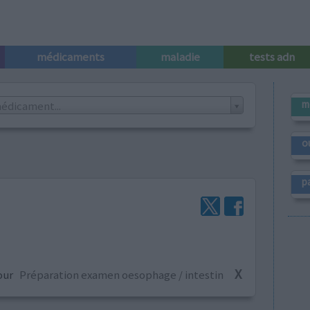
médicaments
maladie
tests adn
m
édicament...
o
p
X
our
Préparation examen oesophage / intestin