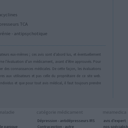
acyclines
presseurs TCA
rénie - antipsychotique
isateurs eux-mêmes ; ces avis sont d’abord lus, et éventuellement
rne l’évaluation d’un médicament, avant d’être approuvés. Pour
der des connaissances médicales. De cette façon, les évaluations
es aux utilisateurs et pas celle du propriétaire de ce site web.
individus et que pour tout avis médical, il faut toujours prendre
aladie
catégorie médicament
meamedica
Dépression - antidépresseurs IRS
avis d’expert
le panique
Contraception - autre
nos spécialist