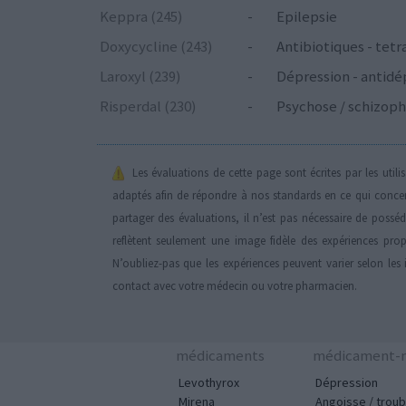
Keppra (245)
-
Epilepsie
Doxycycline (243)
-
Antibiotiques - tetr
Laroxyl (239)
-
Dépression - antidé
Risperdal (230)
-
Psychose / schizoph
Les évaluations de cette page sont écrites par les util
adaptés afin de répondre à nos standards en ce qui conce
partager des évaluations, il n’est pas nécessaire de possé
reflètent seulement une image fidèle des expériences propr
N’oubliez-pas que les expériences peuvent varier selon les 
contact avec votre médecin ou votre pharmacien.
médicaments
médicament-m
Levothyrox
Dépression
Mirena
Angoisse / troub