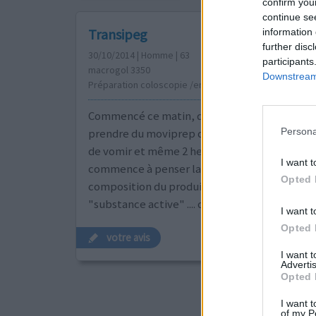
confirm you
continue se
Transipeg
information 
further disc
30/10/2014 | Homme | 63
participants
macrogol 3350
Downstream 
Préparation coloscopie /endoscopie
Commencé ce matin, doit le continuer 4 fois 
Persona
prendre du moviprep dans 3 jours. Infect à boi
de vomir et même 2 heures après son absorpt
I want t
commence à penser laisser tomber cela car d
Opted 
composition du produit à boire dans 3 jours je
"substance active" .... dur dur de vouloir effe
I want t
Opted 
votre avis
I want 
Advertis
Opted 
I want t
of my P