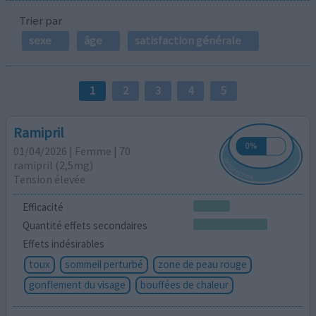
Trier par
sexe
âge
satisfaction générale
1
2
3
4
5
Ramipril
01/04/2026 | Femme | 70
ramipril (2,5mg)
Tension élevée
Efficacité
Quantité effets secondaires
Effets indésirables
toux
sommeil perturbé
zone de peau rouge
gonflement du visage
bouffées de chaleur