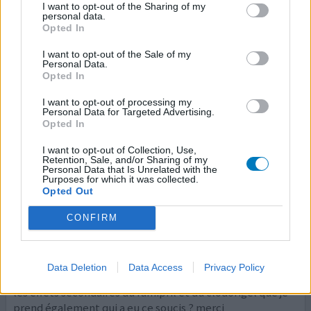
"tombé dans les pommes" au moins quatre fois après
I want to opt-out of the Sharing of my
personal data.
une bonne crise de toux. C'est mon cardiologue qui m'a
Opted In
prescrit un autre médicament quand je lui ai décrit le
phénomène et depuis tout va pour le mieux. Il me parait
I want to opt-out of the Sale of my
Personal Data.
...lire la suite
Opted In
0 réactions
votre avis
I want to opt-out of processing my
Personal Data for Targeted Advertising.
Opted In
I want to opt-out of Collection, Use,
Ramipril
Retention, Sale, and/or Sharing of my
Personal Data that Is Unrelated with the
13/09/2022 | Homme | 63
Purposes for which it was collected.
ramipril (1,25mg)
Opted Out
Défaillances cardiaques
CONFIRM
Efficacité
Quantité effets secondaires
Data Deletion
Data Access
Privacy Policy
Depuis une semaine j’ai une altération du goût c’est dans
les effets secondaires du ramipril et du clodorigel que je
prend également qui a eu ce soucis ? merci