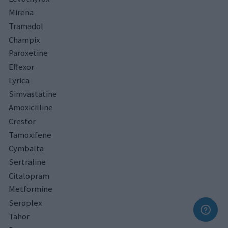
Mirena
Tramadol
Champix
Paroxetine
Effexor
Lyrica
Simvastatine
Amoxicilline
Crestor
Tamoxifene
Cymbalta
Sertraline
Citalopram
Metformine
Seroplex
Tahor