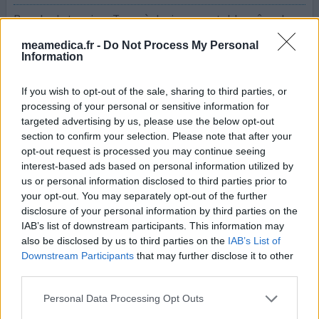
Reguler la tension . Toux sèche insupportable même la
nuit, je ne dors plus. Le pire dégradation du rein gauche
meamedica.fr -
Do Not Process My Personal
qui me fait très mal Arret après 5 mois d'utilisation, le
Information
mal est fait et très grave
If you wish to opt-out of the sale, sharing to third parties, or
0 réactions
votre avis
processing of your personal or sensitive information for
targeted advertising by us, please use the below opt-out
section to confirm your selection. Please note that after your
Ramipril
opt-out request is processed you may continue seeing
interest-based ads based on personal information utilized by
29/01/2023 | Homme | 66
us or personal information disclosed to third parties prior to
ramipril (5mg)
your opt-out. You may separately opt-out of the further
Tension élevée
disclosure of your personal information by third parties on the
IAB’s list of downstream participants. This information may
Efficacité
also be disclosed by us to third parties on the
IAB’s List of
Quantité effets secondaires
Downstream Participants
that may further disclose it to other
third parties.
Pour faire baisser ma tension mon médecin traitant m'a
prescrit ce médicament. Très rapidement je me suis
Personal Data Processing Opt Outs
aperçu que je toussais anormalement. Je suis même