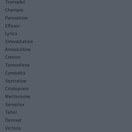
Tramadol
Champix
Paroxetine
Effexor
Lyrica
Simvastatine
Amoxicilline
Crestor
Tamoxifene
Cymbalta
Sertraline
Citalopram
Metformine
Seroplex
Tahor
Deroxat
Victoza