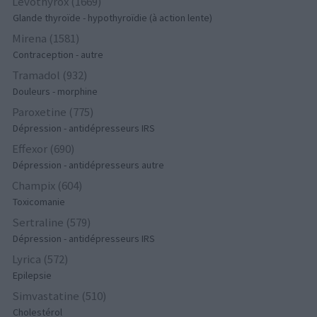
Levothyrox (1669)
Glande thyroïde - hypothyroïdie (à action lente)
Mirena (1581)
Contraception - autre
Tramadol (932)
Douleurs - morphine
Paroxetine (775)
Dépression - antidépresseurs IRS
Effexor (690)
Dépression - antidépresseurs autre
Champix (604)
Toxicomanie
Sertraline (579)
Dépression - antidépresseurs IRS
Lyrica (572)
Epilepsie
Simvastatine (510)
Cholestérol